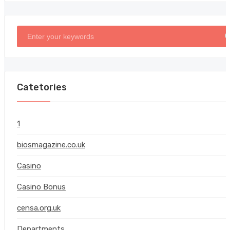
Catetories
1
biosmagazine.co.uk
Casino
(
Casino Bonus
censa.org.uk
Departments