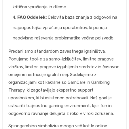
kritična vprašanja in dileme
FAQ Oddelek:
Celovita baza znanja z odgovori na
najpogostejša vprašanja uporabnikov, ki ponuja
neodvisno reševanje problematike večine poizvedb
Predani smo standardom zavestnega igralništva.
Ponujamo tool-e za samo-izključitev, limitne pragove
vložkov, limitne pragove izgubljenih sredstev in časovno
omejene restriccije igralnih sej. Sodelujemo z
organizacijami kot kakršne so GamCare in Gambling
Therapy, ki zagotavljajo ekspertno support
uporabnikom, ki bi asistenco potrebovali. Naš goal je
ustvariti trajnostno gaming environment, kjer fun in
odgovorno ravnanje delujeta z roko v v roki združena.
Spinogambino simbolizira mnogo več kot le online