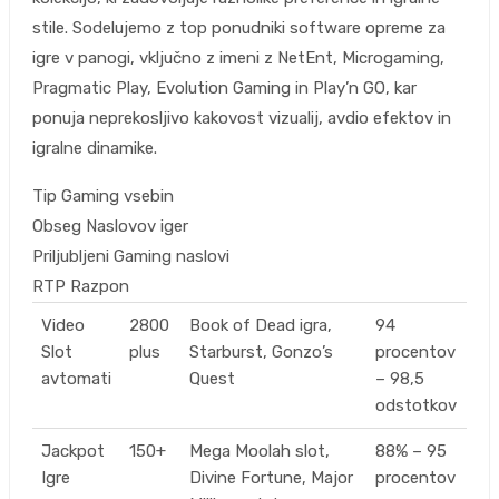
stile. Sodelujemo z top ponudniki software opreme za
igre v panogi, vključno z imeni z NetEnt, Microgaming,
Pragmatic Play, Evolution Gaming in Play’n GO, kar
ponuja neprekosljivo kakovost vizualij, avdio efektov in
igralne dinamike.
Tip Gaming vsebin
Obseg Naslovov iger
Priljubljeni Gaming naslovi
RTP Razpon
Video
2800
Book of Dead igra,
94
Slot
plus
Starburst, Gonzo’s
procentov
avtomati
Quest
– 98,5
odstotkov
Jackpot
150+
Mega Moolah slot,
88% – 95
Igre
Divine Fortune, Major
procentov