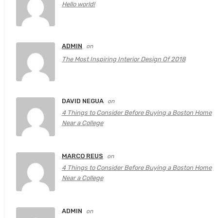
Hello world!
ADMIN
on
The Most Inspiring Interior Design Of 2018
DAVID NEGUA
on
4 Things to Consider Before Buying a Boston Home
Near a College
MARCO REUS
on
4 Things to Consider Before Buying a Boston Home
Near a College
ADMIN
on