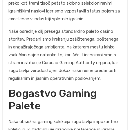
preko kot tremi tisoč petsto skrbno selekcioniranimi
igralniškimi naslovi iger smo vzpostavili status pojem za
excellence v industriji spletnih igralnic.
Naše osrednje cilj presega standardno paleto casino
storitev. Predani smo kreiranju zaščitenega, poštenega
in angažirajočega ambijenta, na katerem mestu lahko
vsak član najde natanko to, kar išče. Licencirani smo s
strani institucije Curacao Gaming Authority organa, kar
zagotavlja verodostojen dokaz naše resne predanosti
reguliranim in jasnim operativnim poslovanjem.
Bogastvo Gaming
Palete
Naša obsežna gaming kolekcija zagotavlja impozantno
kolekcijo, ki zadovoljuje raznolike preference in igralne