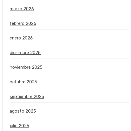
marzo 2026
febrero 2026
enero 2026
diciembre 2025
noviembre 2025
octubre 2025
septiembre 2025
agosto 2025
julio 2025