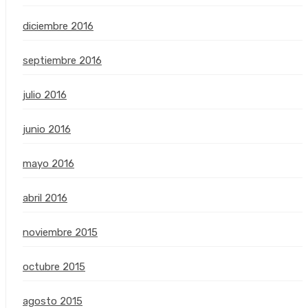
diciembre 2016
septiembre 2016
julio 2016
junio 2016
mayo 2016
abril 2016
noviembre 2015
octubre 2015
agosto 2015