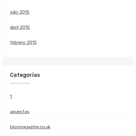
julio 2015
abril 2015
febrero 2015
Categorías
1
apuestas
biosmagazine.co.uk