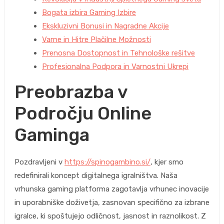
Bogata izbira Gaming Izbire
Ekskluzivni Bonusi in Nagradne Akcije
Varne in Hitre Plačilne Možnosti
Prenosna Dostopnost in Tehnološke rešitve
Profesionalna Podpora in Varnostni Ukrepi
Preobrazba v
Področju Online
Gaminga
Pozdravljeni v
https://spinogambino.si/
, kjer smo
redefinirali koncept digitalnega igralništva. Naša
vrhunska gaming platforma zagotavlja vrhunec inovacije
in uporabniške doživetja, zasnovan specifično za izbrane
igralce, ki spoštujejo odličnost, jasnost in raznolikost. Z