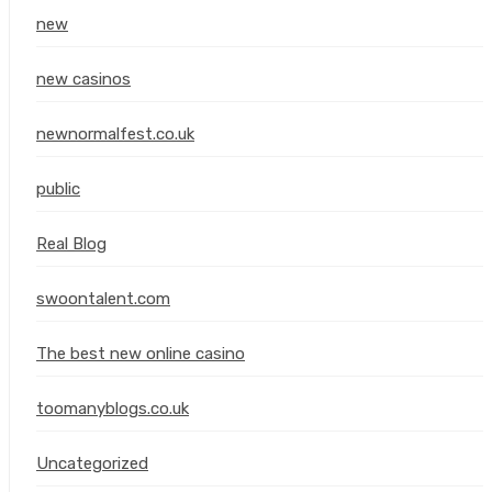
new
new casinos
newnormalfest.co.uk
public
Real Blog
swoontalent.com
The best new online casino
toomanyblogs.co.uk
Uncategorized