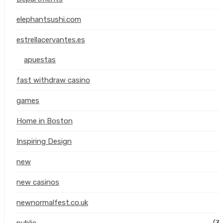
elephantsushi.com
estrellacervantes.es
apuestas
fast withdraw casino
games
Home in Boston
Inspiring Design
new
(
new casinos
newnormalfest.co.uk