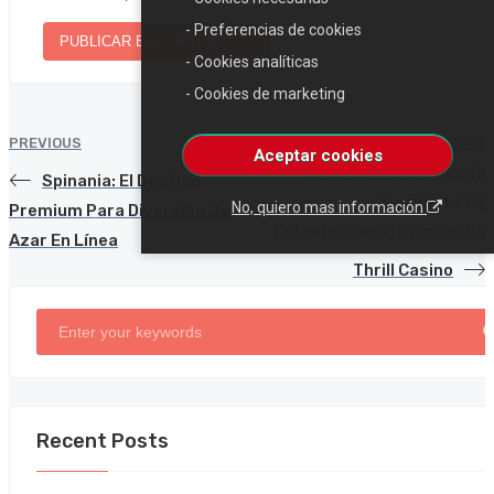
- Preferencias de cookies
- Cookies analíticas
- Cookies de marketing
PREVIOUS
NEXT
Aceptar cookies
Conheça A Experiência
Spinania: El Destino
Completa De
No, quiero mas información
Premium Para Diversión De
Entretenimento Online No
Azar En Línea
Thrill Casino
Recent Posts