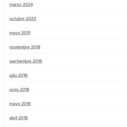
marzo 2024
octubre 2023
mayo 2019
noviembre 2018
septiembre 2018
julio 2018
junio 2018
mayo 2018
abril 2018