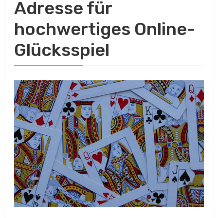
Adresse für
hochwertiges Online-
Glücksspiel