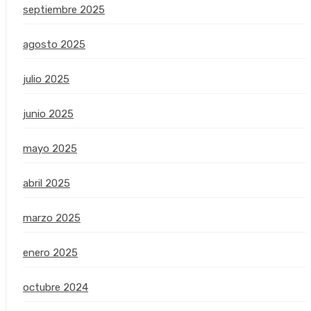
septiembre 2025
agosto 2025
julio 2025
junio 2025
mayo 2025
abril 2025
marzo 2025
enero 2025
octubre 2024