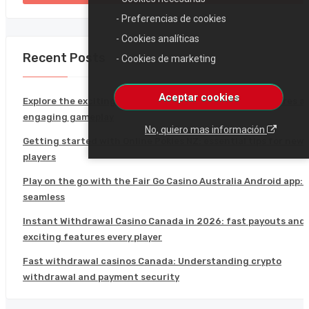
- Preferencias de cookies
- Cookies analíticas
Recent Posts
- Cookies de marketing
Aceptar cookies
Explore the exciting world of online pokies NZ: top features a
engaging gameplay
No, quiero mas información
Getting started with Online Pokies NZ: essential tips for new
players
Play on the go with the Fair Go Casino Australia Android app: 
seamless
Instant Withdrawal Casino Canada in 2026: fast payouts and
exciting features every player
Fast withdrawal casinos Canada: Understanding crypto
withdrawal and payment security