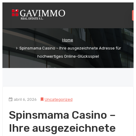
Home
Spinsmama Casino – Ihre ausgezeichnete Adresse für
hochwertiges Online-Glücksspiel
abril 6, 2026
Uncategorized
Spinsmama Casino –
Ihre ausgezeichnete