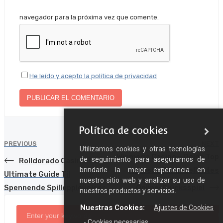
navegador para la próxima vez que comente.
He leído y acepto la política de privacidad
Política de cookies
PREVIOUS
NEXT
Utilizamos cookies y otras tecnologías
Winmega Casino – Deine Top
de seguimiento para asegurarnos de
Rolldorado Casino – Din
brindarle la mejor experiencia en
Adresse Für Exzellentes
Ultimate Guide Til
nuestro sitio web y analizar su uso de
Spennende Spillopplevelser
Online-Glücksspiel
nuestros productos y servicios.
Nuestras Cookies:
Ajustes de Cookies
- Cookies necesarias