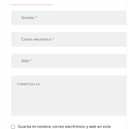
Guarda mi nombre, correo electrónico y web en este