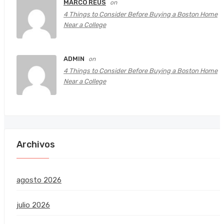
MARCO REUS
on
4 Things to Consider Before Buying a Boston Home
Near a College
ADMIN
on
4 Things to Consider Before Buying a Boston Home
Near a College
Archivos
agosto 2026
julio 2026