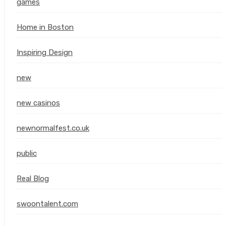
games
Home in Boston
Inspiring Design
new
new casinos
newnormalfest.co.uk
public
Real Blog
swoontalent.com