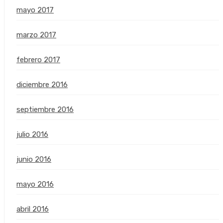
mayo 2017
marzo 2017
febrero 2017
diciembre 2016
septiembre 2016
julio 2016
junio 2016
mayo 2016
abril 2016