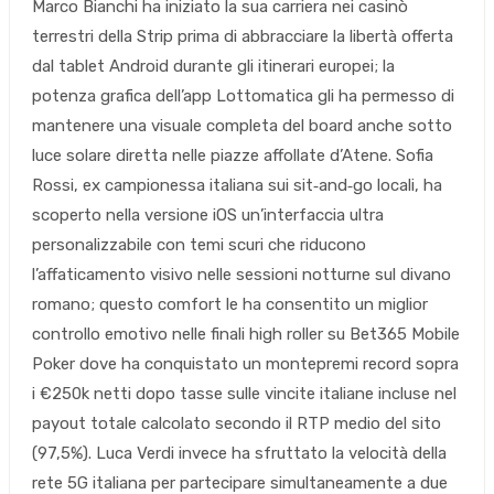
Marco Bianchi ha iniziato la sua carriera nei casinò
terrestri della Strip prima di abbracciare la libertà offerta
dal tablet Android durante gli itinerari europei; la
potenza grafica dell’app Lottomatica gli ha permesso di
mantenere una visuale completa del board anche sotto
luce solare diretta nelle piazze affollate d’Atene. Sofia
Rossi, ex campionessa italiana sui sit‑and‑go locali, ha
scoperto nella versione iOS un’interfaccia ultra
personalizzabile con temi scuri che riducono
l’affaticamento visivo nelle sessioni notturne sul divano
romano; questo comfort le ha consentito un miglior
controllo emotivo nelle finali high roller su Bet365 Mobile
Poker dove ha conquistato un montepremi record sopra
i €250k netti dopo tasse sulle vincite italiane incluse nel
payout totale calcolato secondo il RTP medio del sito
(97,5%). Luca Verdi invece ha sfruttato la velocità della
rete 5G italiana per partecipare simultaneamente a due