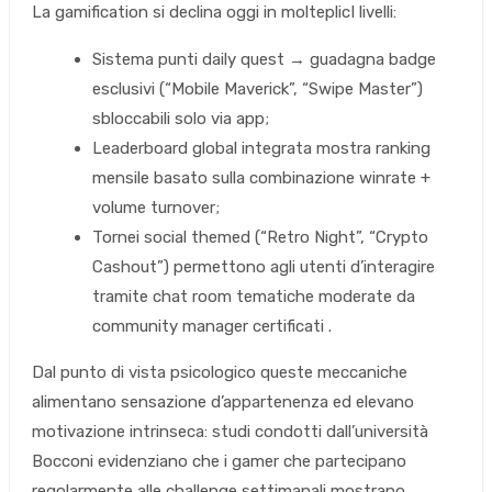
La gamification si declina oggi in molteplicI livelli:
Sistema punti daily quest → guadagna badge
esclusivi (“Mobile Maverick”, “Swipe Master”)
sbloccabili solo via app;
Leaderboard global integrata mostra ranking
mensile basato sulla combinazione winrate +
volume turnover;
Tornei social themed (“Retro Night”, “Crypto
Cashout”) permettono agli utenti d’interagire
tramite chat room tematiche moderate da
community manager certificati .
Dal punto di vista psicologico queste meccaniche
alimentano sensazione d’appartenenza ed elevano
motivazione intrinseca: studi condotti dall’università
Bocconi evidenziano che i gamer che partecipano
regolarmente alle challenge settimanali mostrano