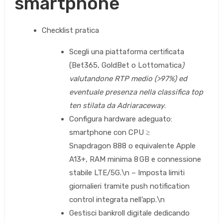
smartphone
Checklist pratica
Scegli una piattaforma certificata
(Bet365, GoldBet o Lottomatica
)
valutandone RTP medio (>97%) ed
eventuale presenza nella classifica top
ten stilata da
Adriaraceway
.
Configura hardware adeguato:
smartphone con CPU ≥
Snapdragon 888 o equivalente Apple
A13+, RAM minima 8 GB e connessione
stabile LTE/5G.\n – Imposta limiti
giornalieri tramite push notification
control integrata nell’app.\n
Gestisci bankroll digitale dedicando