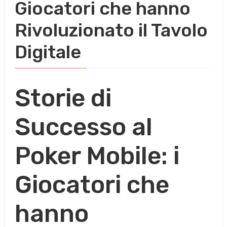
Giocatori che hanno
Rivoluzionato il Tavolo
Digitale
Storie di
Successo al
Poker Mobile: i
Giocatori che
hanno