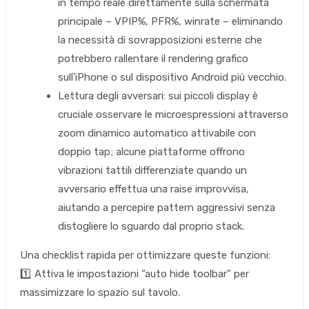
in tempo reale direttamente sulla schermata
principale – VPIP%, PFR%, winrate – eliminando
la necessità di sovrapposizioni esterne che
potrebbero rallentare il rendering grafico
sull’iPhone o sul dispositivo Android più vecchio.
Lettura degli avversari: sui piccoli display è
cruciale osservare le micro­espressioni attraverso
zoom dinamico automatico attivabile con
doppio tap; alcune piattaforme offrono
vibrazioni tattili differenziate quando un
avversario effettua una raise improvvisa,
aiutando a percepire pattern aggressivi senza
distogliere lo sguardo dal proprio stack.
Una checklist rapida per ottimizzare queste funzioni:
1️⃣ Attiva le impostazioni “auto hide toolbar” per
massimizzare lo spazio sul tavolo.