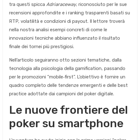
tra questi spicca
Adriaraceway
, riconosciuto per le sue
recensioni approfondite e i ranking trasparenti basati su
RTP, volatilità e condizioni di payout. Il lettore troverà
nella nostra analisi esempi concreti di come le
innovazioni tecniche abbiano influenzato il risultato
finale dei tornei più prestigiosi.
Nell’articolo seguiranno otto sezioni tematiche, dalla
tecnologia alla psicologia della gamification, passando
per le promozioni “mobile‑first”. L’obiettivo è fornire un
quadro completo delle tendenze emergenti e delle best
practice adottate dai campioni del poker digitale.
Le nuove frontiere del
poker su smartphone