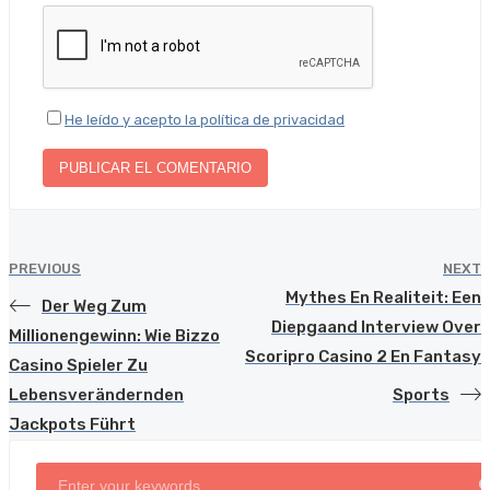
He leído y acepto la política de privacidad
PREVIOUS
NEXT
Mythes En Realiteit: Een
Der Weg Zum
Diepgaand Interview Over
Millionengewinn: Wie Bizzo
Scoripro Casino 2 En Fantasy
Casino Spieler Zu
Lebensverändernden
Sports
Jackpots Führt