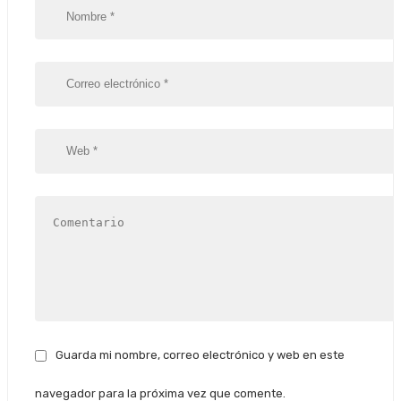
Guarda mi nombre, correo electrónico y web en este
navegador para la próxima vez que comente.