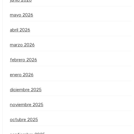
junio 2026
mayo 2026
abril 2026
marzo 2026
febrero 2026
enero 2026
diciembre 2025
noviembre 2025
octubre 2025