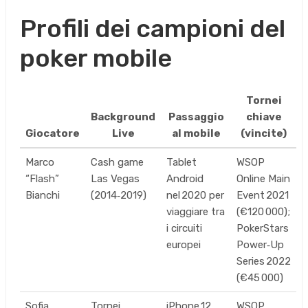
Profili dei campioni del
poker mobile
Tornei
Background
Passaggio
chiave
Giocatore
Live
al mobile
(vincite)
Marco
Cash game
Tablet
WSOP
“Flash”
Las Vegas
Android
Online Main
Bianchi
(2014‑2019)
nel 2020 per
Event 2021
viaggiare tra
(€120 000);
i circuiti
PokerStars
europei
Power‑Up
Series 2022
(€45 000)
Sofia
Tornei
iPhone 12
WSOP