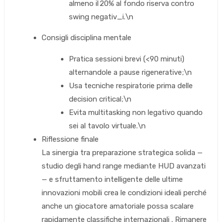
almeno il 20% al fondo riserva contro
swing negativ_i.\n
Consigli disciplina mentale
Pratica sessioni brevi (<90 minuti)
alternandole a pause rigenerative;\n
Usa tecniche respiratorie prima delle
decision critical;\n
Evita multitasking non legativo quando
sei al tavolo virtuale.\n
Riflessione finale
La sinergia tra preparazione strategica solida —
studio degli hand range mediante HUD avanzati
— e sfruttamento intelligente delle ultime
innovazioni mobili crea le condizioni ideali perché
anche un giocatore amatoriale possa scalare
rapidamente classifiche internazionali . Rimanere