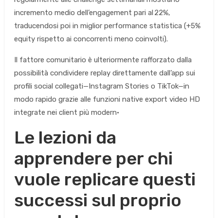
incremento medio dell’engagement pari al 22%,
traducendosi poi in miglior performance statistica (+5%
equity rispetto ai concorrenti meno coinvolti).
Il fattore comunitario è ulteriormente rafforzato dalla
possibilità condividere replay direttamente dall’app sui
profili social collegati—Instagram Stories o TikTok—in
modo rapido grazie alle funzioni native export video HD
integrate nei client più modern·
Le lezioni da
apprendere per chi
vuole replicare questi
successi sul proprio