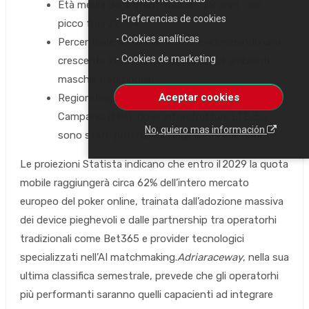
Età media degli utenti mobili = 28 anni, con
- Preferencias de cookies
picco fra i 22–34;
- Cookies analíticas
Percentuale femminile = 31%, evidenziando una
- Cookies de marketing
crescente inclusività rispetto ai soli ambienti
maschili tradizionali;
Aceptar cookies
Regioni leader = Lombardia (27%), Lazio (18%) e
Campania (14%), dove infrastrutture LTE/5G
No, quiero mas información
sono state potenziate negli ultimi due anni;
Le proiezioni Statista indicano che entro il 2029 la quota
mobile raggiungerà circa 62% dell’intero mercato
europeo del poker online, trainata dall’adozione massiva
dei device pieghevoli e dalle partnership tra operator​hi
tradizionali come Bet365 e provider tecnologici
specializzati nell’AI matchmaking.
Adriaraceway
, nella sua
ultima classifica semestrale, prevede che gli operator​hi
più performanti saranno quelli capac­ienti ad integrare