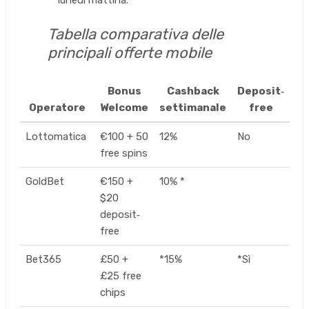
Tabella comparativa delle
principali offerte mobile
Bonus
Cashback
Deposit‐
Operatore
Welcome
settimanale
free
Lottomatica
€100 + 50
12%
No
free spins
GoldBet
€150 +
10% *
$20
deposit‐
free
Bet365
£50 +
*15%
*Sì
£25 free
chips