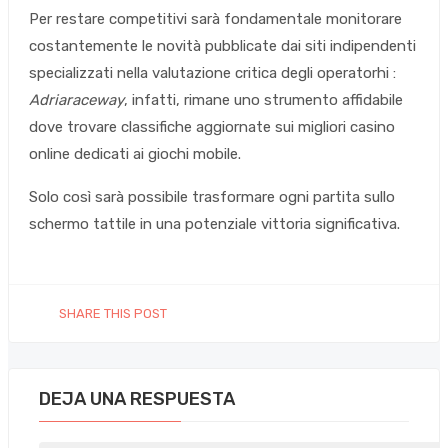
Per restare competitivi sarà fondamentale monitorare
costantemente le novità pubblicate dai siti indipendenti
specializzati nella valutazione critica degli operator​hi :
Adriaraceway
, infatti,
rimane uno strumento affidabile
dove trovare classifiche aggiornate sui migliori casino
online dedicati ai giochi mob­ile.
Solo così sarà possibile trasformare ogni partita sullo
schermo tattile in una potenziale vittoria significativa.
SHARE THIS POST
DEJA UNA RESPUESTA