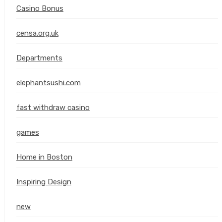
Casino Bonus
censa.org.uk
Departments
elephantsushi.com
fast withdraw casino
games
Home in Boston
Inspiring Design
new