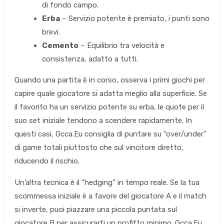
di fondo campo.
Erba
– Servizio potente è premiato, i punti sono
brevi.
Cemento
– Equilibrio tra velocità e
consistenza, adatto a tutti.
Quando una partita è in corso, osserva i primi giochi per
capire quale giocatore si adatta meglio alla superficie. Se
il favorito ha un servizio potente su erba, le quote per il
suo set iniziale tendono a scendere rapidamente. In
questi casi, Gcca.Eu consiglia di puntare su “over/under”
di game totali piuttosto che sul vincitore diretto,
riducendo il rischio.
Un’altra tecnica è il “hedging” in tempo reale. Se la tua
scommessa iniziale è a favore del giocatore A e il match
si inverte, puoi piazzare una piccola puntata sul
giocatore B per assicurarti un profitto minimo. Gcca.Eu