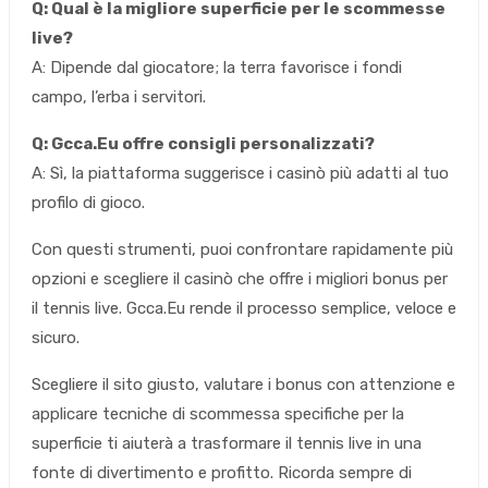
Q: Qual è la migliore superficie per le scommesse
live?
A: Dipende dal giocatore; la terra favorisce i fondi
campo, l’erba i servitori.
Q: Gcca.Eu offre consigli personalizzati?
A: Sì, la piattaforma suggerisce i casinò più adatti al tuo
profilo di gioco.
Con questi strumenti, puoi confrontare rapidamente più
opzioni e scegliere il casinò che offre i migliori bonus per
il tennis live. Gcca.Eu rende il processo semplice, veloce e
sicuro.
Scegliere il sito giusto, valutare i bonus con attenzione e
applicare tecniche di scommessa specifiche per la
superficie ti aiuterà a trasformare il tennis live in una
fonte di divertimento e profitto. Ricorda sempre di