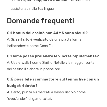
Filtra per “Supporto italiano”
se preferisci
assistenza nella tua lingua.
Domande frequenti
Q: I bonus dei casinò non AAMS sono sicuri?
A: Sì, se il sito è verificato da una piattaforma
indipendente come Gcca.Eu.
Q: Come posso prelevare le vincite rapidamente?
A: Usa e‑wallet come Skrill o Neteller; la maggior parte
dei casinò li elabora in poche ore.
Q: È possibile scommettere sul tennis live con un
budget ridotto?
A: Certo, punta su mercati a basso rischio come
“over/under” di game totali.