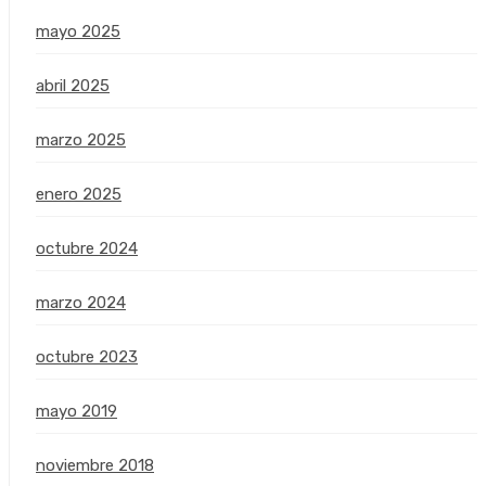
mayo 2025
abril 2025
marzo 2025
enero 2025
octubre 2024
marzo 2024
octubre 2023
mayo 2019
noviembre 2018