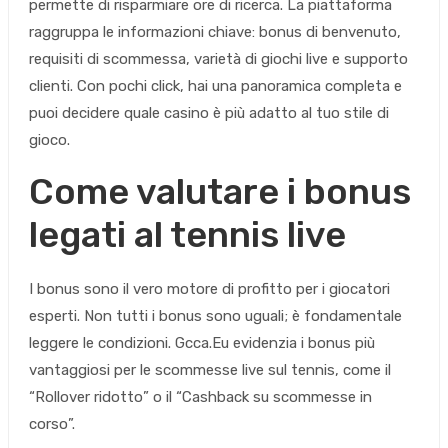
permette di risparmiare ore di ricerca. La piattaforma
raggruppa le informazioni chiave: bonus di benvenuto,
requisiti di scommessa, varietà di giochi live e supporto
clienti. Con pochi click, hai una panoramica completa e
puoi decidere quale casino è più adatto al tuo stile di
gioco.
Come valutare i bonus
legati al tennis live
I bonus sono il vero motore di profitto per i giocatori
esperti. Non tutti i bonus sono uguali; è fondamentale
leggere le condizioni. Gcca.Eu evidenzia i bonus più
vantaggiosi per le scommesse live sul tennis, come il
“Rollover ridotto” o il “Cashback su scommesse in
corso”.