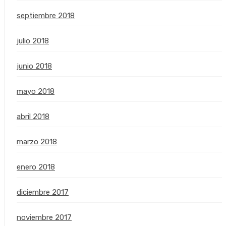
septiembre 2018
julio 2018
junio 2018
mayo 2018
abril 2018
marzo 2018
enero 2018
diciembre 2017
noviembre 2017