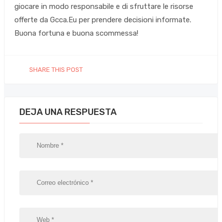
giocare in modo responsabile e di sfruttare le risorse
offerte da Gcca.Eu per prendere decisioni informate.
Buona fortuna e buona scommessa!
SHARE THIS POST
DEJA UNA RESPUESTA