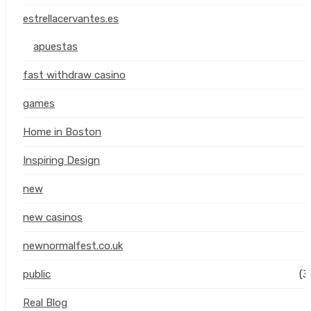
estrellacervantes.es
apuestas
fast withdraw casino
games
Home in Boston
Inspiring Design
new
(
new casinos
newnormalfest.co.uk
public
(3
Real Blog