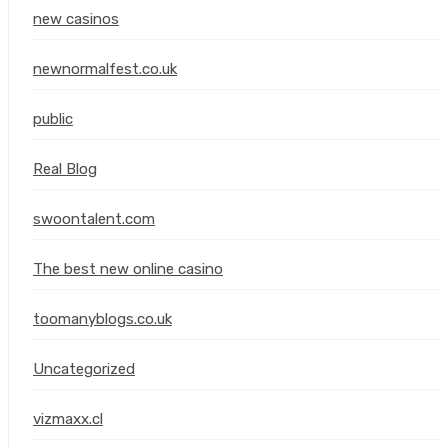
new casinos
newnormalfest.co.uk
public
Real Blog
swoontalent.com
The best new online casino
toomanyblogs.co.uk
Uncategorized
vizmaxx.cl