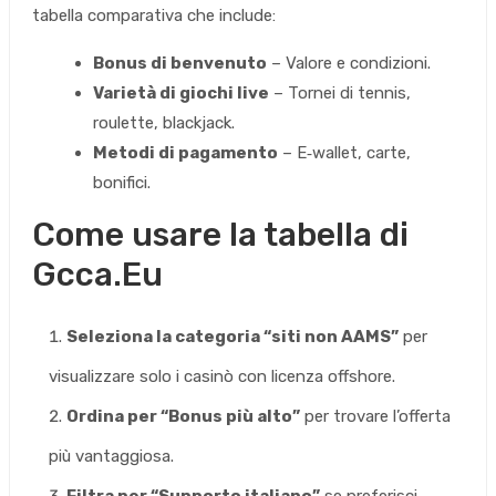
tabella comparativa che include:
Bonus di benvenuto
– Valore e condizioni.
Varietà di giochi live
– Tornei di tennis,
roulette, blackjack.
Metodi di pagamento
– E‑wallet, carte,
bonifici.
Come usare la tabella di
Gcca.Eu
Seleziona la categoria “siti non AAMS”
per
visualizzare solo i casinò con licenza offshore.
Ordina per “Bonus più alto”
per trovare l’offerta
più vantaggiosa.