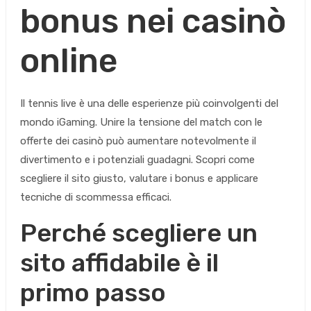
bonus nei casinò
online
Il tennis live è una delle esperienze più coinvolgenti del
mondo iGaming. Unire la tensione del match con le
offerte dei casinò può aumentare notevolmente il
divertimento e i potenziali guadagni. Scopri come
scegliere il sito giusto, valutare i bonus e applicare
tecniche di scommessa efficaci.
Perché scegliere un
sito affidabile è il
primo passo