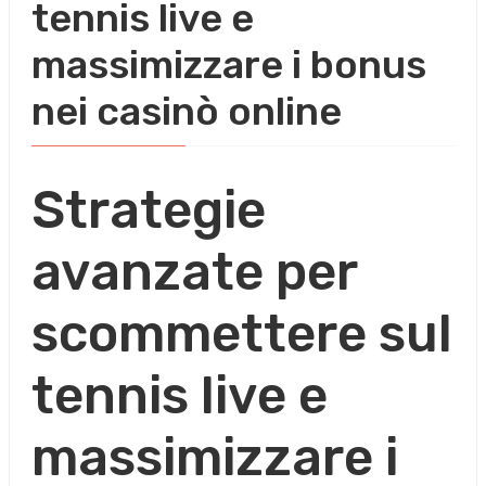
tennis live e
massimizzare i bonus
nei casinò online
Strategie
avanzate per
scommettere sul
tennis live e
massimizzare i