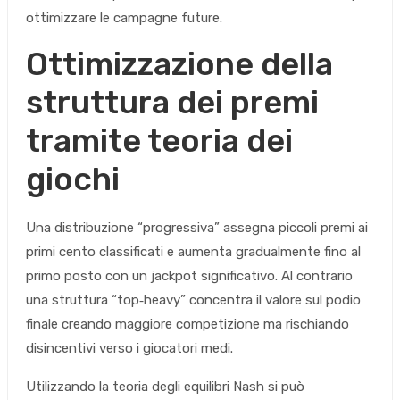
ottimizzare le campagne future.
Ottimizzazione della
struttura dei premi
tramite teoria dei
giochi
Una distribuzione “progressiva” assegna piccoli premi ai
primi cento classificati e aumenta gradualmente fino al
primo posto con un jackpot significativo. Al contrario
una struttura “top‑heavy” concentra il valore sul podio
finale creando maggiore competizione ma rischiando
disincentivi verso i giocatori medi.
Utilizzando la teoria degli equilibri Nash si può