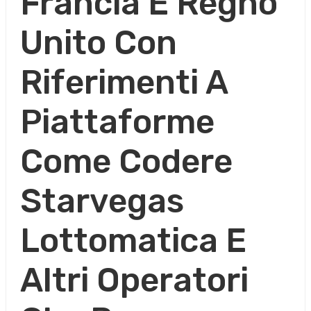
Francia E Regno
Unito Con
Riferimenti A
Piattaforme
Come Codere
Starvegas
Lottomatica E
Altri Operatori