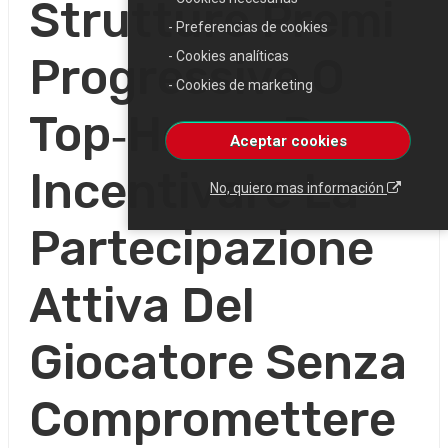
Strutture Premi
- Preferencias de cookies
- Cookies analíticas
Progressive O
- Cookies de marketing
Top‑Heavy Per
Aceptar cookies
Incentivare La
No, quiero mas información
Partecipazione
Attiva Del
Giocatore Senza
Compromettere