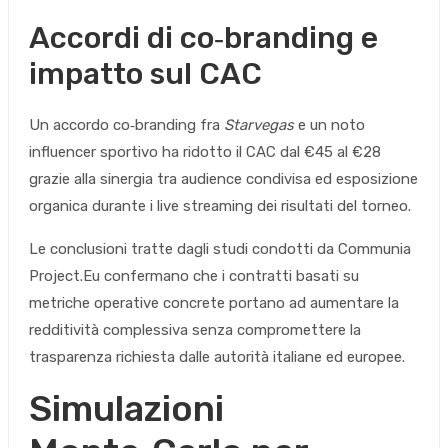
Accordi di co‑branding e
impatto sul CAC
Un accordo co‑branding fra
Starvegas
e un noto
influencer sportivo ha ridotto il CAC dal €45 al €28
grazie alla sinergia tra audience condivisa ed esposizione
organica durante i live streaming dei risultati del torneo.
Le conclusioni tratte dagli studi condotti da Communia
Project.Eu confermano che i contratti basati su
metriche operative concrete portano ad aumentare la
redditività complessiva senza compromettere la
trasparenza richiesta dalle autorità italiane ed europee.
Simulazioni