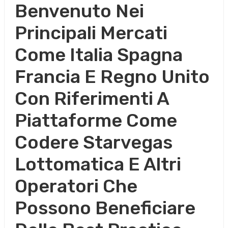
Benvenuto Nei
Principali Mercati
Come Italia Spagna
Francia E Regno Unito
Con Riferimenti A
Piattaforme Come
Codere Starvegas
Lottomatica E Altri
Operatori Che
Possono Beneficiare