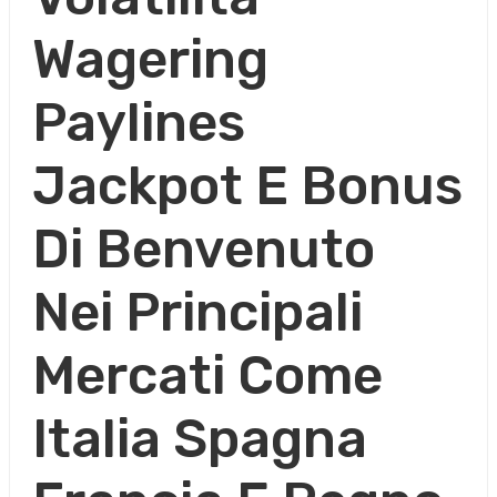
Wagering
Paylines
Jackpot E Bonus
Di Benvenuto
Nei Principali
Mercati Come
Italia Spagna