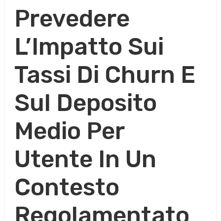
Prevedere
L’Impatto Sui
Tassi Di Churn E
Sul Deposito
Medio Per
Utente In Un
Contesto
Regolamentato