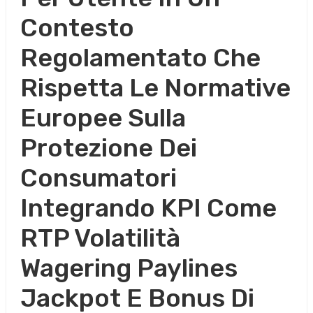
Contesto
Regolamentato Che
Rispetta Le Normative
Europee Sulla
Protezione Dei
Consumatori
Integrando KPI Come
RTP Volatilità
Wagering Paylines
Jackpot E Bonus Di