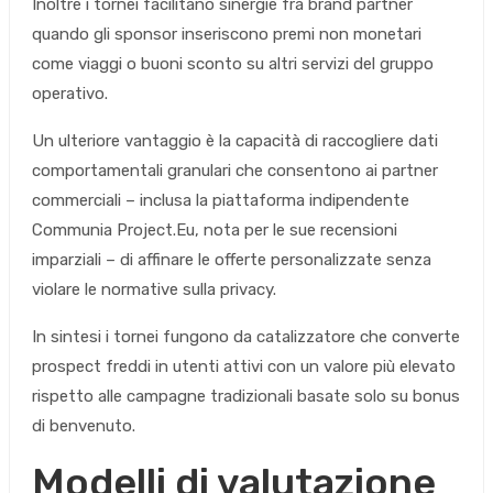
Inoltre i tornei facilitano sinergie fra brand partner
quando gli sponsor inseriscono premi non monetari
come viaggi o buoni sconto su altri servizi del gruppo
operativo.
Un ulteriore vantaggio è la capacità di raccogliere dati
comportamentali granulari che consentono ai partner
commerciali – inclusa la piattaforma indipendente
Communia Project.Eu, nota per le sue recensioni
imparziali – di affinare le offerte personalizzate senza
violare le normative sulla privacy.
In sintesi i tornei fungono da catalizzatore che converte
prospect freddi in utenti attivi con un valore più elevato
rispetto alle campagne tradizionali basate solo su bonus
di benvenuto.
Modelli di valutazione