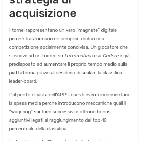
acquisizione
I tornei rappresentano un vero “magnete” digitale
perché trasformano un semplice click in una
competizione socialmente condivisa. Un giocatore che
si iscrive ad un torneo su
Lottomatica
o su
Codere
è già
predisposto ad aumentare il proprio tempo medio sulla
piattaforma grazie al desiderio di scalare la classifica
leader‑board.
Dal punto di vista dell’ARPU questi eventi incrementano
la spesa media perché introducono meccaniche quali il
“wagering” sui turni successivi e offrono bonus
aggiuntivi legati al raggiungimento del top‑10
percentuale della classifica.