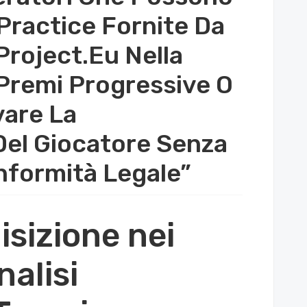
 Practice Fornite Da
roject.Eu Nella
 Premi Progressive O
vare La
Del Giocatore Senza
formità Legale”
isizione nei
nalisi