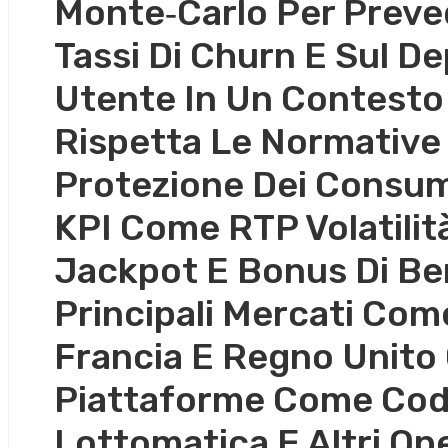
Monte‑Carlo Per Preve
Tassi Di Churn E Sul D
Utente In Un Contest
Rispetta Le Normative
Protezione Dei Consum
KPI Come RTP Volatilit
Jackpot E Bonus Di Be
Principali Mercati Com
Francia E Regno Unito 
Piattaforme Come Cod
Lottomatica E Altri Op