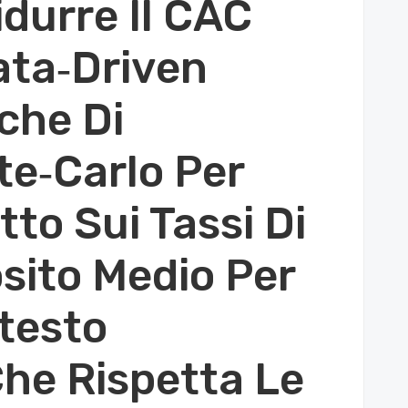
durre Il CAC
ata‑Driven
che Di
e‑Carlo Per
to Sui Tassi Di
sito Medio Per
testo
he Rispetta Le