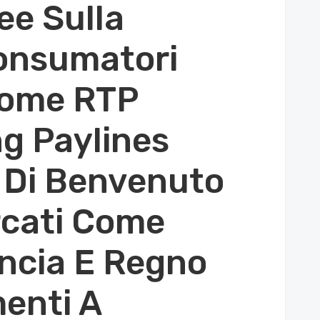
ee Sulla
Consumatori
Come RTP
ng Paylines
 Di Benvenuto
rcati Come
ancia E Regno
menti A