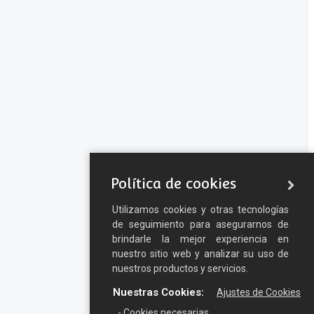
Política de cookies
Utilizamos cookies y otras tecnologías
de seguimiento para asegurarnos de
brindarle la mejor experiencia en
nuestro sitio web y analizar su uso de
nuestros productos y servicios.
Nuestras Cookies:
Ajustes de Cookies
- Cookies necesarias