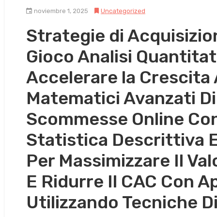
noviembre 1, 2025
Uncategorized
Strategie di Acquisizion
Gioco Analisi Quantitat
Accelerare la Crescita
Matematici Avanzati Di
Scommesse Online Con 
Statistica Descrittiva 
Per Massimizzare Il Va
E Ridurre Il CAC Con A
Utilizzando Tecniche D