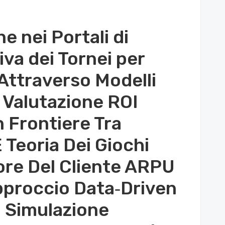
e nei Portali di
iva dei Tornei per
 Attraverso Modelli
 Valutazione ROI
Frontiere Tra
E Teoria Dei Giochi
lore Del Cliente ARPU
pproccio Data‑Driven
i Simulazione