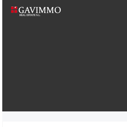
Strategie di Acquisizione nei Portali di Gioco Analisi Quantitati
Frontiere Tra Statistica Descrittiva E Teoria Dei Giochi Per Massimizza
Prevedere L’Impatto Sui Tassi Di Churn E Sul Deposito Medio Per U
Come RTP Volatilità Wagering Paylines Jackpot E Bonus Di Benvenuto
Lottomatica E Altri Operatori Che Possono Beneficiare Delle Best Prac
La Partecipazio