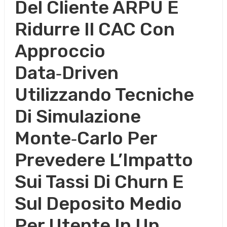
Del Cliente ARPU E
Ridurre Il CAC Con
Approccio
Data‑Driven
Utilizzando Tecniche
Di Simulazione
Monte‑Carlo Per
Prevedere L’Impatto
Sui Tassi Di Churn E
Sul Deposito Medio
Per Utente In Un