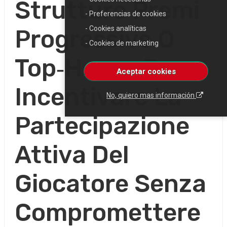
Strutture Premi
- Preferencias de cookies
- Cookies analíticas
Progressive O
- Cookies de marketing
Top‑Heavy Per
Aceptar cookies
Incentivare La
No, quiero mas información
Partecipazione
Attiva Del
Giocatore Senza
Compromettere