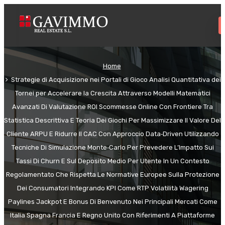
Home
Strategie di Acquisizione nei Portali di Gioco Analisi Quantitativa dei
Tornei per Accelerare la Crescita Attraverso Modelli Matematici
Avanzati Di Valutazione ROI Scommesse Online Con Frontiere Tra
Statistica Descrittiva E Teoria Dei Giochi Per Massimizzare Il Valore Del
Cliente ARPU E Ridurre Il CAC Con Approccio Data‑Driven Utilizzando
Tecniche Di Simulazione Monte‑Carlo Per Prevedere L’Impatto Sui
Tassi Di Churn E Sul Deposito Medio Per Utente In Un Contesto
Regolamentato Che Rispetta Le Normative Europee Sulla Protezione
Dei Consumatori Integrando KPI Come RTP Volatilità Wagering
Paylines Jackpot E Bonus Di Benvenuto Nei Principali Mercati Come
Italia Spagna Francia E Regno Unito Con Riferimenti A Piattaforme