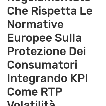
Che Rispetta Le
Normative
Europee Sulla
Protezione Dei
Consumatori
Integrando KPI
Come RTP
Volatilità