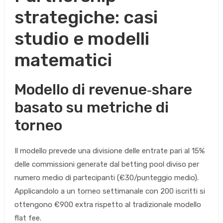
strategiche: casi
studio e modelli
matematici
Modello di revenue‑share
basato su metriche di
torneo
Il modello prevede una divisione delle entrate pari al 15%
delle commissioni generate dal betting pool diviso per
numero medio di partecipanti (€30/punteggio medio).
Applicandolo a un torneo settimanale con ‎200‎ iscritti si
ottengono €900 extra rispetto al tradizionale modello
flat fee.