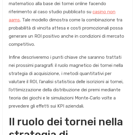
matematico alla base dei tornei online facendo
riferimento al caso studio pubblicato su
casino non
aams
. Tale modello dimostra come la combinazione tra
probabilità di vincita attesa e costi promozionali possa
generare un ROI positivo anche in condizioni di mercato
competitivo.
Infine descriveremo i punti chiave che saranno trattati
nei prossimi paragrafi: il ruolo magnetico dei tornei nella
strategia di acquisizione, i metodi quantitativi per
valutare il ROI, l’analisi statistica delle iscrizioni ai tornei,
l’ottimizzazione della distribuzione dei premi mediante
teoria dei giochi e le simulazioni Monte‑Carlo volte a
prevedere gli effetti sui KPI aziendali.
Il ruolo dei tornei nella
strategia di