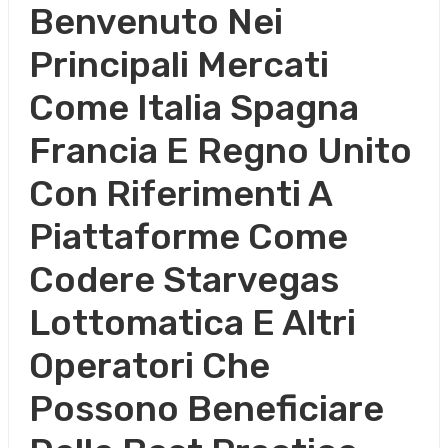
Benvenuto Nei
Principali Mercati
Come Italia Spagna
Francia E Regno Unito
Con Riferimenti A
Piattaforme Come
Codere Starvegas
Lottomatica E Altri
Operatori Che
Possono Beneficiare