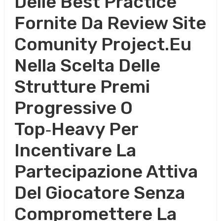
Delle Best Practice
Fornite Da Review Site
Comunity Project.Eu
Nella Scelta Delle
Strutture Premi
Progressive O
Top‑Heavy Per
Incentivare La
Partecipazione Attiva
Del Giocatore Senza
Compromettere La