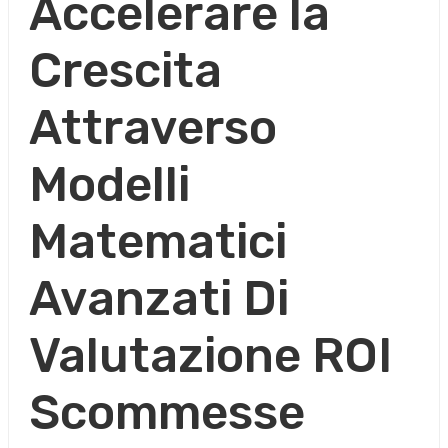
Accelerare la
Crescita
Attraverso
Modelli
Matematici
Avanzati Di
Valutazione ROI
Scommesse