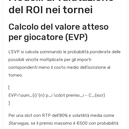
del ROI nei tornei
Calcolo del valore atteso
per giocatore (EVP)
L’EVP si calcola sommando le probabilità ponderate delle
possibili vincite moltiplicate per gli importi
corrispondenti meno il costo medio dell’iscrizione al
torneo.
[
EVP=\sum_{i}^{n} p_i \cdot premio_i – C_{iscr}
]
Per una slot con RTP dell’80% e volatilità media come
Starvegas
, se il premio massimo è €500 con probabilità