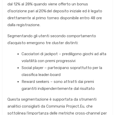
dal 12% al 28% quando viene offerto un bonus
d’iscrizione pari al 20% del deposito iniziale ed è legato
direttamente al primo torneo disponibile entro 48 ore
dalla registrazione.
Segmentando gli utenti secondo comportamento
d’acquisto emergono tre cluster distinti:
Cacciatori di jackpot – prediligono giochi ad alta
volatilità con premi progressivi
Social player – partecipano soprattutto per la
classifica leader‑board
Reward seekers – sono attratti dai premi
garantiti indipendentemente dal risultato
Questa segmentazione è supportata da strumenti
analitici consigliati da Communia Project.Eu, che
sottolinea l’importanza delle metriche cross‑channel per