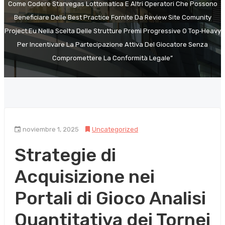
Come Codere Starvegas Lottomatica E Altri Operatori Che Possono
Beneficiare Delle Best Practice Fornite Da Review Site Comunity
Project.Eu Nella Scelta Delle Strutture Premi Progressive O Top‑Heavy
Per Incentivare La Partecipazione Attiva Del Giocatore Senza
Compromettere La Conformità Legale”
noviembre 1, 2025
Uncategorized
Strategie di
Acquisizione nei
Portali di Gioco Analisi
Quantitativa dei Tornei