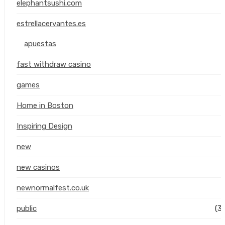
elephantsushi.com
estrellacervantes.es
apuestas
fast withdraw casino
games
Home in Boston
Inspiring Design
new
(
new casinos
newnormalfest.co.uk
public
(3