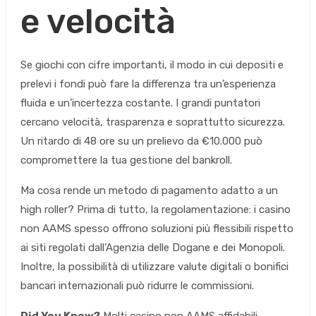
e velocità
Se giochi con cifre importanti, il modo in cui depositi e
prelevi i fondi può fare la differenza tra un’esperienza
fluida e un’incertezza costante. I grandi puntatori
cercano velocità, trasparenza e soprattutto sicurezza.
Un ritardo di 48 ore su un prelievo da €10.000 può
compromettere la tua gestione del bankroll.
Ma cosa rende un metodo di pagamento adatto a un
high roller? Prima di tutto, la regolamentazione: i casino
non AAMS spesso offrono soluzioni più flessibili rispetto
ai siti regolati dall’Agenzia delle Dogane e dei Monopoli.
Inoltre, la possibilità di utilizzare valute digitali o bonifici
bancari internazionali può ridurre le commissioni.