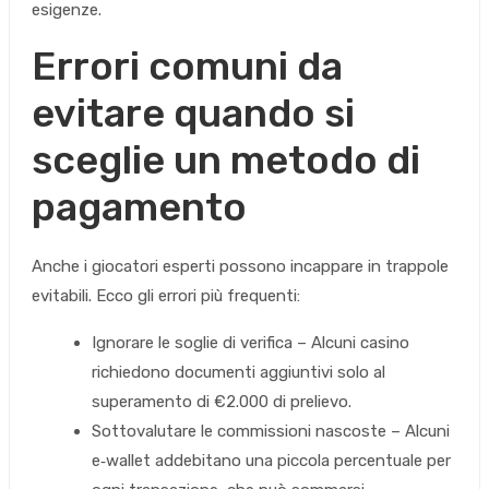
esigenze.
Errori comuni da
evitare quando si
sceglie un metodo di
pagamento
Anche i giocatori esperti possono incappare in trappole
evitabili. Ecco gli errori più frequenti:
Ignorare le soglie di verifica – Alcuni casino
richiedono documenti aggiuntivi solo al
superamento di €2.000 di prelievo.
Sottovalutare le commissioni nascoste – Alcuni
e‑wallet addebitano una piccola percentuale per