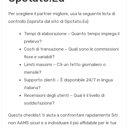
Per scegliere il partner migliore, usa la seguente lista di
controllo (ispirata dal sito di Gpotato.Eu):
Tempi di elaborazione – Quanto tempo impiega il
prelievo?
Costi di transazione – Quali sono le commissioni
fisse e variabili?
Limiti massimi – C’è un tetto giornaliero o
mensile?
Supporto clienti – È disponibile 24/7 in lingua
italiana?
Recensioni degli utenti – Qual è il livello di
soddisfazione?
Questa checklist ti aiuta a confrontare rapidamente Siti
non AAMS sicuri e a individuare il più affidabile per le tue