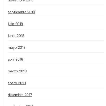
noviembre 2018
septiembre 2018
julio 2018
junio 2018
mayo 2018
abril 2018
marzo 2018
enero 2018
diciembre 2017