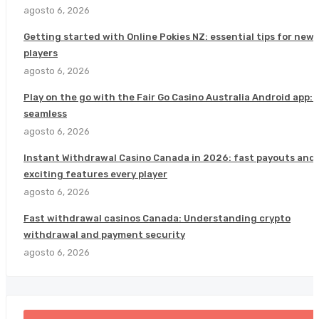
agosto 6, 2026
Getting started with Online Pokies NZ: essential tips for new
players
agosto 6, 2026
Play on the go with the Fair Go Casino Australia Android app: 
seamless
agosto 6, 2026
Instant Withdrawal Casino Canada in 2026: fast payouts and
exciting features every player
agosto 6, 2026
Fast withdrawal casinos Canada: Understanding crypto
withdrawal and payment security
agosto 6, 2026