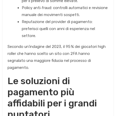
per il prelievo di somme elevate.
Policy anti‑fraud: controlli automatici e revisione
manuale dei movimenti sospetti.
Reputazione del provider di pagamento:
preferisci quelli con anni di esperienza nel
settore.
Secondo un’indagine del 2023, il 95 % dei giocatori high
roller che hanno scelto un sito con 2FA hanno
segnalato una maggiore fiducia nel processo di
pagamento.
Le soluzioni di
pagamento più
affidabili per i grandi
puntatori