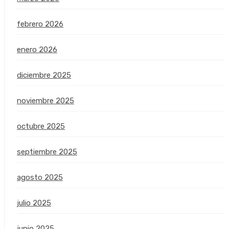
febrero 2026
enero 2026
diciembre 2025
noviembre 2025
octubre 2025
septiembre 2025
agosto 2025
julio 2025
junio 2025