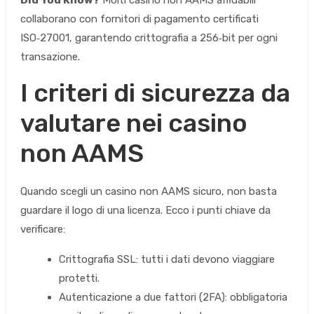
Did You Know?
Molti casino non AAMS affidabili
collaborano con fornitori di pagamento certificati
ISO‑27001, garantendo crittografia a 256‑bit per ogni
transazione.
I criteri di sicurezza da
valutare nei casino
non AAMS
Quando scegli un casino non AAMS sicuro, non basta
guardare il logo di una licenza. Ecco i punti chiave da
verificare:
Crittografia SSL: tutti i dati devono viaggiare
protetti.
Autenticazione a due fattori (2FA): obbligatoria