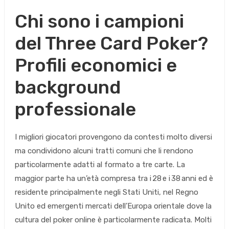
Chi sono i campioni
del Three Card Poker?
Profili economici e
background
professionale
I migliori giocatori provengono da contesti molto diversi
ma condividono alcuni tratti comuni che li rendono
particolarmente adatti al formato a tre carte. La
maggior parte ha un’età compresa tra i 28 e i 38 anni ed è
residente principalmente negli Stati Uniti, nel Regno
Unito ed emergenti mercati dell’Europa orientale dove la
cultura del poker online è particolarmente radicata. Molti