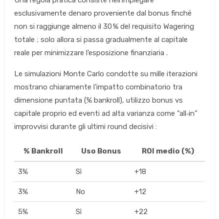
esclusivamente denaro proveniente dal bonus finché
non si raggiunge almeno il 30 % del requisito Wagering
totale ; solo allora si passa gradualmente al capitale
reale per minimizzare l’esposizione finanziaria .
Le simulazioni Monte Carlo condotte su mille iterazioni
mostrano chiaramente l’impatto combinatorio tra
dimensione puntata (% bankroll), utilizzo bonus vs
capitale proprio ed eventi ad alta varianza come “all‑in”
improvvisi durante gli ultimi round decisivi :
% Bankroll
Uso Bonus
ROI medio (%)
3%
Sì
+18
3%
No
+12
5%
Sì
+22