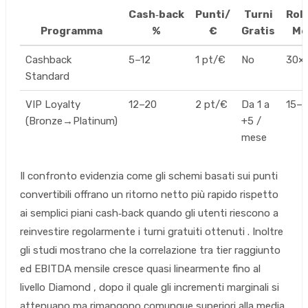
Cash‑back
Punti/
Turni
Rol
Programma
%
€
Gratis
Me
Cashback
5–12
1 pt/€
No
30×
Standard
VIP Loyalty
12–20
2 pt/€
Da 1 a
15–
(Bronze→Platinum)
+5 /
mese
Il confronto evidenzia come gli schemi basati sui punti
convertibili offrano un ritorno netto più rapido rispetto
ai semplici piani cash‑back quando gli utenti riescono a
reinvestire regolarmente i turni gratuiti ottenuti . Inoltre
gli studi mostrano che la correlazione tra tier raggiunto
ed EBITDA mensile cresce quasi linearmente fino al
livello Diamond , dopo il quale gli incrementi marginali si
attenuano ma rimangono comunque superiori alla media