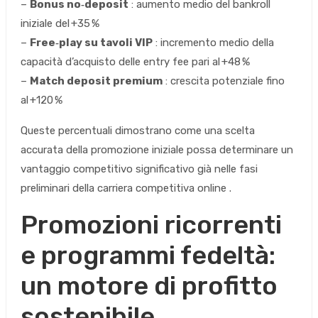
–
Bonus no‑deposit
: aumento medio del bankroll
iniziale del +35 %
–
Free‑play su tavoli VIP
: incremento medio della
capacità d’acquisto delle entry fee pari al +48 %
–
Match deposit premium
: crescita potenziale fino
al +120 %
Queste percentuali dimostrano come una scelta
accurata della promozione iniziale possa determinare un
vantaggio competitivo significativo già nelle fasi
preliminari della carriera competitiva online .
Promozioni ricorrenti
e programmi fedeltà:
un motore di profitto
sostenibile