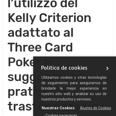
l’utilizzo del
Kelly Criterion
adattato al
Three Card
Poker e
Política de cookies
suggerimenti
Utilizamos cookies y otras tecnologías
de seguimiento para asegurarnos de
pratici per
brindarle la mejor experiencia en
nuestro sitio web y analizar su uso de
nuestros productos y servicios.
trasformare un
Nuestras Cookies:
Ajustes de Cookies
- Cookies necesarias