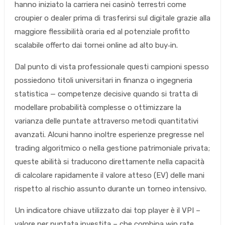
hanno iniziato la carriera nei casinò terrestri come
croupier o dealer prima di trasferirsi sul digitale grazie alla
maggiore flessibilità oraria ed al potenziale profitto
scalabile offerto dai tornei online ad alto buy‑in.
Dal punto di vista professionale questi campioni spesso
possiedono titoli universitari in finanza o ingegneria
statistica — competenze decisive quando si tratta di
modellare probabilità complesse o ottimizzare la
varianza delle puntate attraverso metodi quantitativi
avanzati. Alcuni hanno inoltre esperienze pregresse nel
trading algoritmico o nella gestione patrimoniale privata;
queste abilità si traducono direttamente nella capacità
di calcolare rapidamente il valore atteso (EV) delle mani
rispetto al rischio assunto durante un torneo intensivo.
Un indicatore chiave utilizzato dai top player è il VPI –
valore per puntata investita – che combina win rate