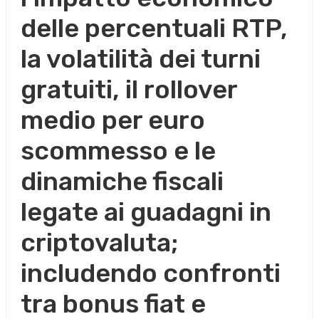
delle percentuali RTP,
la volatilità dei turni
gratuiti, il rollover
medio per euro
scommesso e le
dinamiche fiscali
legate ai guadagni in
criptovaluta;
includendo confronti
tra bonus fiat e