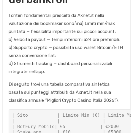
I criteri fondamentali prescelti da Axnet.it nella
valutazione dei bookmaker sono:\na) Limiti min/max
puntata — flessibilità importante sui piccoli account;
b) Velocità payout — tempi inferior​ni a24 ore preferibili;
c) Supporto crypto — possibilità uso wallet Bitcoin/ETH
senza conversione fiat;
d) Strumenti tracking — dashboard personalizzabili
integrate nell’app.
Di seguito trovi una tabella comparativa sintetica
basata sui punteggi attribuitı da Axnet.It nella sua
classifica annuale “Migliori Crypto Casino Italia 2026”.\
| Sito           | Limite Min (€) | Limite Ma
|----------------|----------------|----------
| BetFury Mobile| €5             | €2000      
| Stake.app      | €10            | €5000     