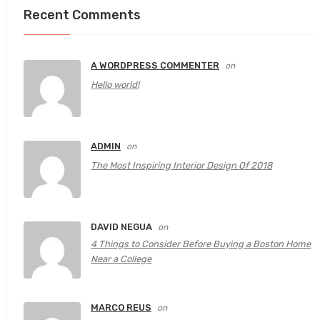
Recent Comments
A WORDPRESS COMMENTER
on
Hello world!
ADMIN
on
The Most Inspiring Interior Design Of 2018
DAVID NEGUA
on
4 Things to Consider Before Buying a Boston Home
Near a College
MARCO REUS
on