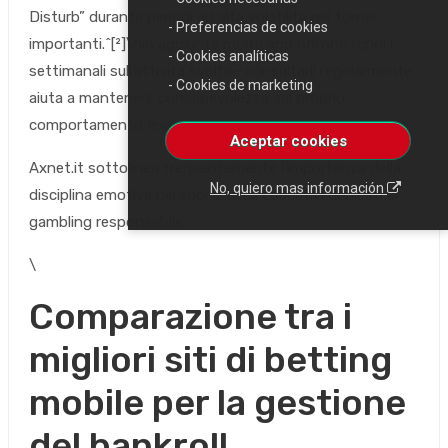
Disturb” durante periodi ad alta volatilità nei tornei
- Preferencias de cookies
importanti.^[²]\nin aggiunta molte app offrono report
- Cookies analíticas
settimanali sull’attività svolta — consultarli regolarmente
- Cookies de marketing
aiuta a mantenere consapevolezza sul proprio
comportamento finanzario.
Aceptar cookies
Axnet.it sottolinea frequentemente l’importanza della
No, quiero mas información
disciplina emotiva nei suoi articoli educativi dedicati al
gambling responsabile.
\
Comparazione tra i
migliori siti di betting
mobile per la gestione
del bankroll