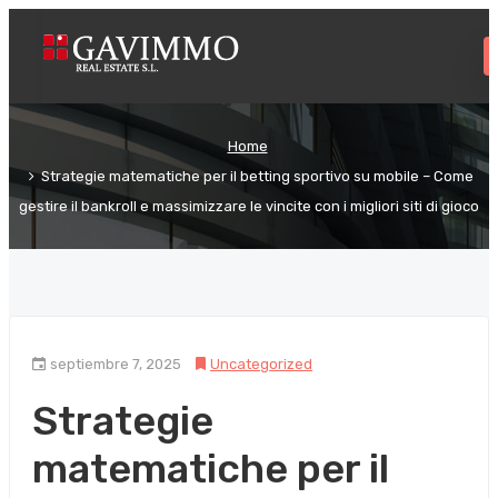
Home
Strategie matematiche per il betting sportivo su mobile – Come
gestire il bankroll e massimizzare le vincite con i migliori siti di gioco
septiembre 7, 2025
Uncategorized
Strategie
matematiche per il