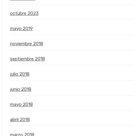
octubre 2023
mayo 2019
noviembre 2018
septiembre 2018
julio 2018
junio 2018
mayo 2018
abril 2018
marzo 2018