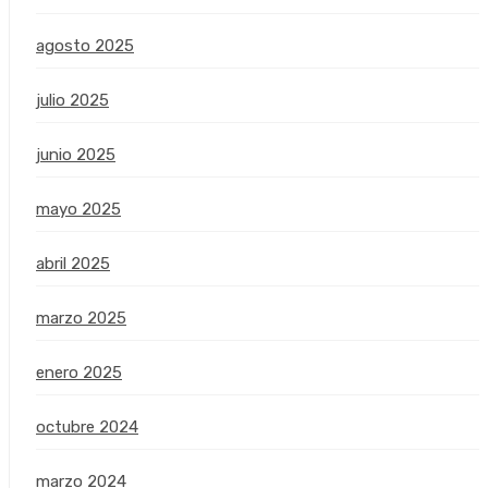
agosto 2025
julio 2025
junio 2025
mayo 2025
abril 2025
marzo 2025
enero 2025
octubre 2024
marzo 2024