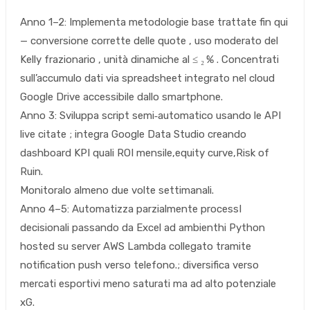
Anno 1–2: Implementa metodologie base trattate fin qui
— conversione corrette delle quote , uso moderato del
Kelly frazionario , unità dinamiche al ≤ ₂ % . Concentrati
sull’accumulo dati via spreadsheet integrato nel cloud
Google Drive accessibile dallo smartphone.
Anno 3: Sviluppa script semi‑automatico usando le API
live citate ; integra Google Data Studio creando
dashboard KPI quali ROI mensile,equity curve,Risk of
Ruin.
Monitoralo almeno due volte settimanali.
Anno 4–5: Automatizza parzialmente processI
decisionali passando da Excel ad ambient​hi Python
hosted su server AWS Lambda collegato tramite
notification push verso telefono.; diversifica verso
mercati esportivi meno satur​ati ma ad alto potenziale
xG.