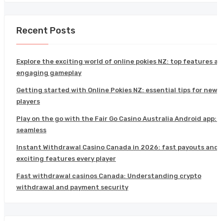
Recent Posts
Explore the exciting world of online pokies NZ: top features a
engaging gameplay
Getting started with Online Pokies NZ: essential tips for new
players
Play on the go with the Fair Go Casino Australia Android app: 
seamless
Instant Withdrawal Casino Canada in 2026: fast payouts and
exciting features every player
Fast withdrawal casinos Canada: Understanding crypto
withdrawal and payment security