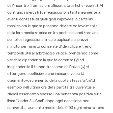
dell’incontro (formazioni ufficiali, statistiche recenti). Al
contrario i mercati live reagiscono istantaneamente a
eventi contestuali quali goal improvvisi o cartellini
rossi;\nlora le quote possono deviare notevolmente
dalla loro media storica entro pochi secondi.\n\nUna
semplice regressione lineare applicata ai prezzi
minuto‑per‑minuto consente d’identificare trend
temporali utili all’arbitraggio veloce: prendendo come
variabile dipendente la quota corrente (
y
) ed
indipendente il tempo trascorso dall’inizio (
x
) si
ottengono coefficienti che indicano velocità
d’aumento/decremento della quota stessa.\n\nAd
esempio nell’ultima ora della partita tra Juventus e
Napoli osserviamo spesso una pendenza positiva sulla
linea “Under 2½ Goal” dopo ogni occasione non
convertita—aumento medio dello 0,03 ogni minuto—che