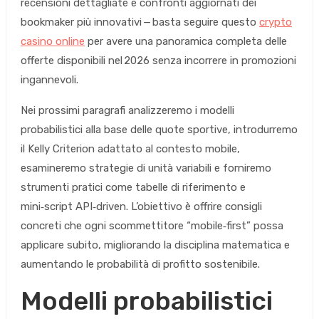
recensioni dettagliate e confronti aggiornati dei
bookmaker più innovativi — basta seguire questo
crypto
casino online
per avere una panoramica completa delle
offerte disponibili nel 2026 senza incorrere in promozioni
ingannevoli.
Nei prossimi paragrafi analizzeremo i modelli
probabilistici alla base delle quote sportive, introdurremo
il Kelly Criterion adattato al contesto mobile,
esamineremo strategie di unità variabili e forniremo
strumenti pratici come tabelle di riferimento e
mini‑script API‑driven. L’obiettivo è offrire consigli
concreti che ogni scommettitore “mobile‑first” possa
applicare subito, migliorando la disciplina matematica e
aumentando le probabilità di profitto sostenibile.
Modelli probabilistici