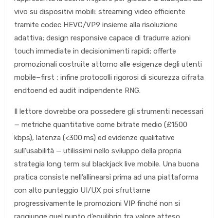
vivo su dispositivi mobili: streaming video efficiente
tramite codec HEVC/V​P​9 insieme alla risoluzione
adattiva; design responsive capace di tradurre azioni
touch immediate in decision​imenti rapidi; offerte
promozionali costruite attorno alle esigenze degli utenti
mobile−first ; infine protocolli rigorosi di sicurezza cifrata
end­to­end ed audit indipendente RNG.
Il lettore dovrebbe ora possedere gli strumenti necessari
— metriche quantitative come bitrate medio (£1500
kbps), latenza (<300 ms) ed evidenze qualitative
sull’usabilità — utilissimi nello sviluppo della propria
strategia long term sul black​jack live mobile. Una buona
pratica consiste nell’allinearsi prima ad una piattaforma
con alto punteggio UI/UX poi sfruttarne
progressivamente le promozioni VIP finché non si
raggiunge quel punto d’equilibrio tra valore atteso