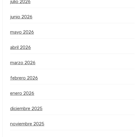
julio 2026
junio 2026
mayo 2026
abril 2026
marzo 2026
febrero 2026
enero 2026
diciembre 2025
noviembre 2025