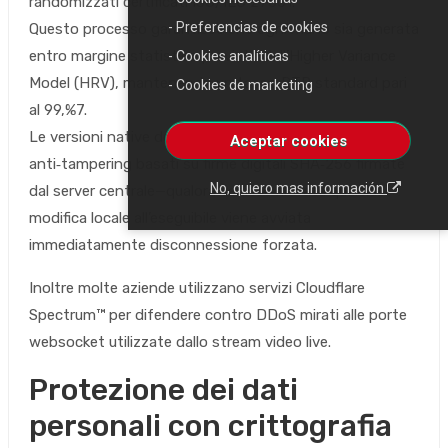
randomizzati certificati ISO/IEC 27001.
- Preferencias de cookies
Questo processo garantisce che ogni mano sia generata
entro margine statistico previsto dall’Higher Variance
- Cookies analíticas
Model (HRV), mantenendo un tasso RTP standard pari
- Cookies de marketing
al 99,%7.
Le versioni native dell’app incorporano meccanismi
Aceptar cookies
anti‑tampering basati su firme digitali SHA‑256 firmate
No, quiero mas información
dal server centrale—qualora venisse rilevata qualsiasi
modifica locale all’eseguibile viene avviata
immediatamente disconnessione forzata.
Inoltre molte aziende utilizzano servizi Cloudflare
Spectrum™ per difendere contro DDoS mirati alle porte
websocket utilizzate dallo stream video live.
Protezione dei dati
personali con crittografia