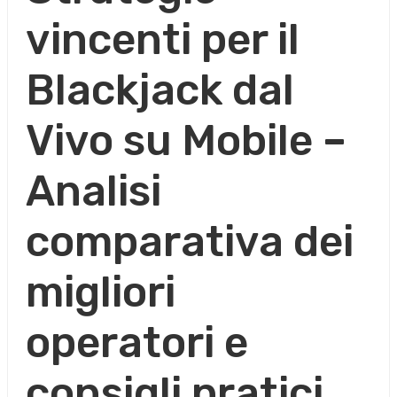
vincenti per il
Blackjack dal
Vivo su Mobile –
Analisi
comparativa dei
migliori
operatori e
consigli pratici