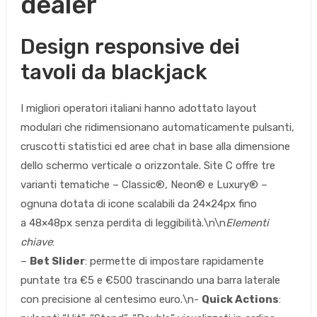
dealer
Design responsive dei
tavoli da blackjack
I migliori operatori italian​i hanno adottato layout
modulari che ridimensionano automaticamente pulsanti,
cruscotti statistici ed aree chat in base alla dimensione
dello schermo verticale o orizzontale. Site C offre tre
varianti tematiche – Classic®, Neon® e Luxury® –
ognuna dotata di icone scalabili da 24×24px fino
a 48×48px senza perdita di leggibilità.\n\n
Elementi
chiave
:
–
Bet Slider
: permette di impostare rapidamente
puntate tra €5 e €500 trascinando una barra laterale
con precisione al centesimo euro.\n-
Quick Actions
: