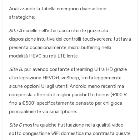
Analizzando la tabella emergono diverse linee
strategiche:
Site A
eccelle nell’interfaccia utente grazie alla
disposizione intuitiva dei controlli touch‐screen; tuttavia
presenta occasionalmente micro‐buffering nella
modalità HEVC su reti LTE lente.
Site B
, pur avendo costante streaming Ultra HD grazie
all’integrazione HEVC+LiveSharp, limita leggermente
alcune opzioni UI agli utenti Android meno recenti ma
compensla offrendo il miglior pacchetto bonus (+100 %
fino a €500) specificatamente pensato per chi gioca
principalmente via smartphone.
Site C
mostra qualche fluttuazione nella qualità video
sotto congestione WiFi domestica ma contrasta queste