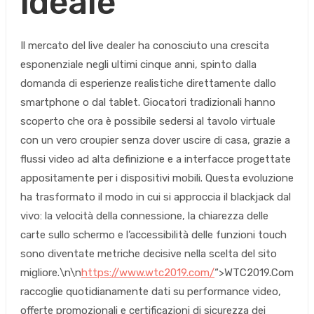
ideale
Il mercato del live dealer ha conosciuto una crescita
esponenziale negli ultimi cinque anni, spinto dalla
domanda di esperienze realistiche direttamente dallo
smartphone o dal tablet. Giocatori tradizionali hanno
scoperto che ora è possibile sedersi al tavolo virtuale
con un vero croupier senza dover uscire di casa, grazie a
flussi video ad alta definizione e a interfacce progettate
appositamente per i dispositivi mobili. Questa evoluzione
ha trasformato il modo in cui si approccia il blackjack dal
vivo: la velocità della connessione, la chiarezza delle
carte sullo schermo e l’accessibilità delle funzioni touch
sono diventate metriche decisive nella scelta del sito
migliore.\n\n
https://www.wtc2019.com/
“>WTC2019.Com
raccoglie quotidianamente dati su performance video,
offerte promozionali e certificazioni di sicurezza dei