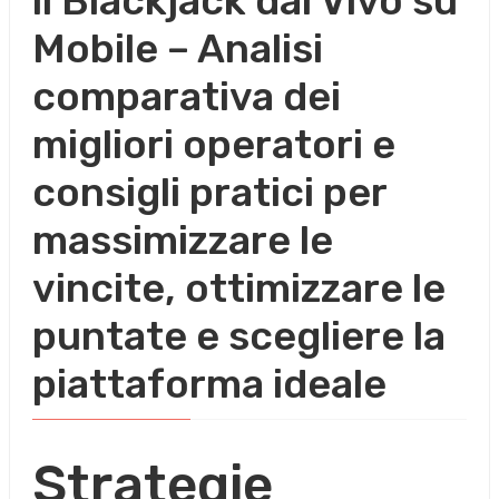
il Blackjack dal Vivo su
Mobile – Analisi
comparativa dei
migliori operatori e
consigli pratici per
massimizzare le
vincite, ottimizzare le
puntate e scegliere la
piattaforma ideale
Strategie