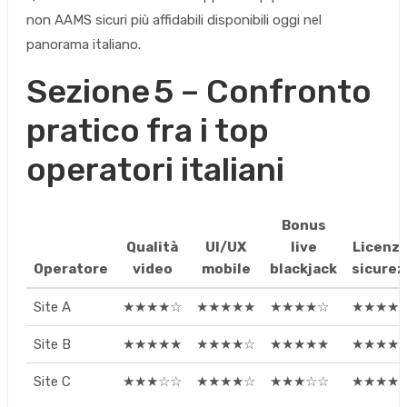
non AAMS sicuri più affidabili disponibili oggi nel
panorama italiano.
Sezione 5 – Confronto
pratico fra i top
operatori italiani
Bonus
Qualità
UI/UX
live
Licenza
Operatore
video
mobile
blackjack
sicurez
Site A
★★★★☆
★★★★★
★★★★☆
★★★★
Site B
★★★★★
★★★★☆
★★★★★
★★★★
Site C
★★★☆☆
★★★★☆
★★★☆☆
★★★★