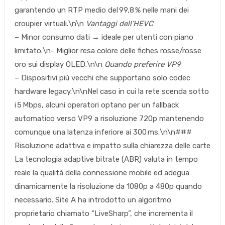
garantendo un RTP medio del 99,8 % nelle mani dei
croupier virtuali.\n\n
Vantaggi dell’HEVC
– Minor consumo dati → ideale per utenti con piano
limitato.\n- Miglior resa colore delle fiches rosse/rosse
oro sui display OLED.\n\n
Quando preferire VP9
– Dispositivi più vecchi che supportano solo codec
hardware legacy.\n\nNel caso in cui la rete scenda sotto
i 5 Mbps, alcuni operatori optano per un fallback
automatico verso VP9 a risoluzione 720p mantenendo
comunque una latenza inferiore ai 300 ms.\n\n###
Risoluzione adattiva e impatto sulla chiarezza delle carte
La tecnologia adaptive bitrate (ABR) valuta in tempo
reale la qualità della connessione mobile ed adegua
dinamicamente la risoluzione da 1080p a 480p quando
necessario. Site A ha introdotto un algoritmo
proprietario chiamato “LiveSharp”, che incrementa il