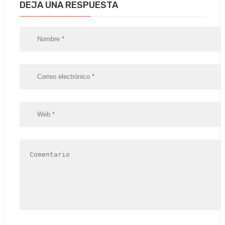
DEJA UNA RESPUESTA