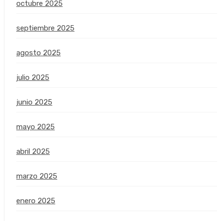
octubre 2025
septiembre 2025
agosto 2025
julio 2025
junio 2025
mayo 2025
abril 2025
marzo 2025
enero 2025