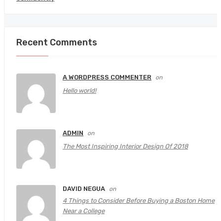
Recent Comments
A WORDPRESS COMMENTER
on
Hello world!
ADMIN
on
The Most Inspiring Interior Design Of 2018
DAVID NEGUA
on
4 Things to Consider Before Buying a Boston Home
Near a College