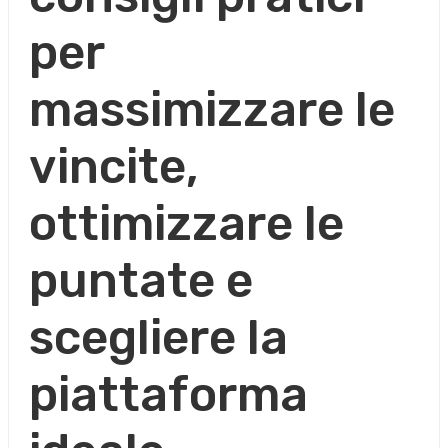
per
massimizzare le
vincite,
ottimizzare le
puntate e
scegliere la
piattaforma