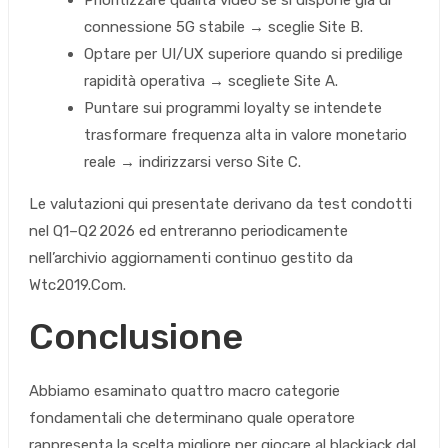
connessione 5G stabile → sceglie Site B.
Optare per UI/UX superiore quando si predilige
rapidità operativa → scegliete Site A.
Puntare sui programmi loyalty se intendete
trasformare frequenza alta in valore monetario
reale → indirizzarsi verso Site C.
Le valutazioni qui presentate derivano da test condotti
nel Q1–Q2 2026 ed entreranno periodicamente
nell’archivio aggiornamenti continuo gestito da
Wtc2019.Com.
Conclusione
Abbiamo esaminato quattro macro categorie
fondamentali che determinano quale operatore
rappresenta la scelta migliore per giocare al blackjack dal