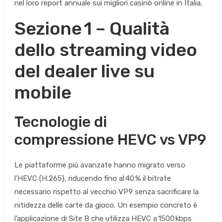
nel loro report annuale sui migliori casinò online in Italia.
Sezione 1 – Qualità
dello streaming video
del dealer live su
mobile
Tecnologie di
compressione HEVC vs VP9
Le piattaforme più avanzate hanno migrato verso
l’HEVC (H.265), riducendo fino al 40 % il bitrate
necessario rispetto al vecchio VP9 senza sacrificare la
nitidezza delle carte da gioco. Un esempio concreto è
l’applicazione di Site B che utilizza HEVC a 1500 kbps