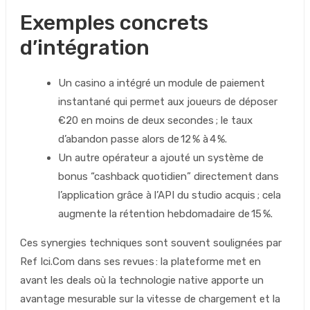
Exemples concrets
d’intégration
Un casino a intégré un module de paiement
instantané qui permet aux joueurs de déposer
€20 en moins de deux secondes ; le taux
d’abandon passe alors de 12 % à 4 %.
Un autre opérateur a ajouté un système de
bonus “cashback quotidien” directement dans
l’application grâce à l’API du studio acquis ; cela
augmente la rétention hebdomadaire de 15 %.
Ces synergies techniques sont souvent soulignées par
Ref Ici.Com dans ses revues : la plateforme met en
avant les deals où la technologie native apporte un
avantage mesurable sur la vitesse de chargement et la