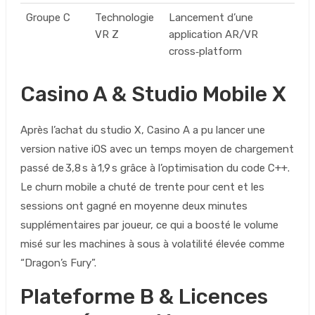
Groupe C
Technologie
Lancement d’une
VR Z
application AR/VR
cross‑platform
Casino A & Studio Mobile X
Après l’achat du studio X, Casino A a pu lancer une
version native iOS avec un temps moyen de chargement
passé de 3,8 s à 1,9 s grâce à l’optimisation du code C++.
Le churn mobile a chuté de trente pour cent et les
sessions ont gagné en moyenne deux minutes
supplémentaires par joueur, ce qui a boosté le volume
misé sur les machines à sous à volatilité élevée comme
“Dragon’s Fury”.
Plateforme B & Licences