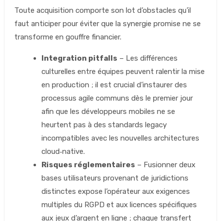
Toute acquisition comporte son lot d’obstacles qu’il
faut anticiper pour éviter que la synergie promise ne se
transforme en gouffre financier.
Integration pitfalls
– Les différences
culturelles entre équipes peuvent ralentir la mise
en production ; il est crucial d’instaurer des
processus agile communs dès le premier jour
afin que les développeurs mobiles ne se
heurtent pas à des standards legacy
incompatibles avec les nouvelles architectures
cloud‑native.
Risques réglementaires
– Fusionner deux
bases utilisateurs provenant de juridictions
distinctes expose l’opérateur aux exigences
multiples du RGPD et aux licences spécifiques
aux jeux d’argent en ligne ; chaque transfert