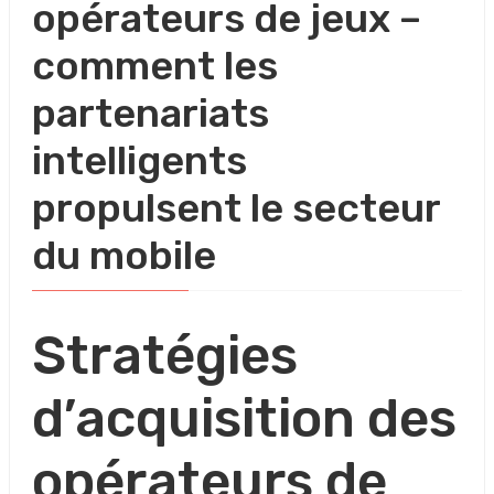
opérateurs de jeux –
comment les
partenariats
intelligents
propulsent le secteur
du mobile
Stratégies
d’acquisition des
opérateurs de