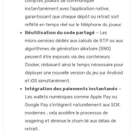
comptes joueurs de communiquer
instantanément avec l’application native,
garantissant que chaque dépôt ou retrait soit
reflété en temps réel sur le téléphone du joueur.
Réutilisation du code partagé
– Les
micro‑services dédiés aux calculs de RTP ou aux
algorithmes de génération aléatoire (RNG)
peuvent être exposés via des conteneurs
Docker, réduisant ainsi le temps nécessaire pour
déployer une nouvelle version du jeu sur Android
et iOS simultanément.
Intégration des paiements instantanés
–
Les wallets numériques comme Apple Pay ou
Google Pay s’intègrent naturellement aux SDK
modernes ; cela accélère le processus de
wagering et diminue le churn lié aux délais de
retrait.