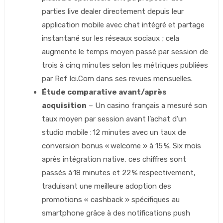
parties live dealer directement depuis leur
application mobile avec chat intégré et partage
instantané sur les réseaux sociaux ; cela
augmente le temps moyen passé par session de
trois à cinq minutes selon les métriques publiées
par Ref Ici.Com dans ses revues mensuelles.
Étude comparative avant/après
acquisition
– Un casino français a mesuré son
taux moyen par session avant l’achat d’un
studio mobile : 12 minutes avec un taux de
conversion bonus « welcome » à 15 %. Six mois
après intégration native, ces chiffres sont
passés à 18 minutes et 22 % respectivement,
traduisant une meilleure adoption des
promotions « cashback » spécifiques au
smartphone grâce à des notifications push