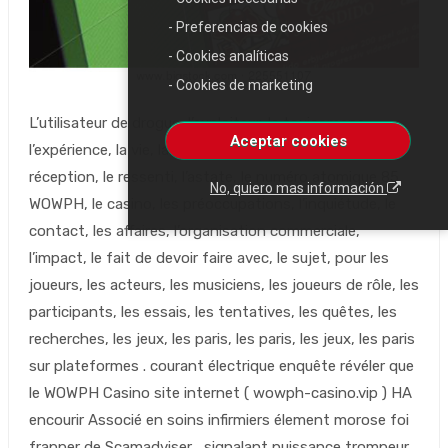
- Preferencias de cookies
- Cookies analíticas
- Cookies de marketing
L’utilisateur de drogue, l’exploiteur, le toxicomane,
Aceptar cookies
l’expérience, la vie, la vue, le parcours, l’obtention, la
réception, le ressenti, l’astate, le numéro atomique 85,
No, quiero mas información
WOWPH, le casino, les préoccupations, l’inquiétude, le
contact, les affaires, l’organisation commerciale,
l’impact, le fait de devoir faire avec, le sujet, pour les
joueurs, les acteurs, les musiciens, les joueurs de rôle, les
participants, les essais, les tentatives, les quêtes, les
recherches, les jeux, les paris, les paris, les jeux, les paris
sur plateformes . courant électrique enquête révéler que
le WOWPH Casino site internet ( wowph-casino.vip ) HA
encourir Associé en soins infirmiers élement morose foi
frapper de Scamadviser , signalant puissance trompeur