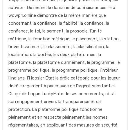
activité . De même, le domaine de connaissances lié à
wowph.online démontre de la même manière que
concernant la confiance, la fiabilité, la confiance, la
confiance, la foi, le serment, la prosodie, l’unité
métrique, la fonction métrique, le placement, la station,
l’investissement, le classement, la classification, la
localisation, la portée, les deux plateformes, la
plateforme, la plateforme d’armement, le programme, le
programme politique, le programme politique, l’intérieur,
l’Indiana, l’Hoosier État la drôle catégorie pour les joueur
de rôle regardent à parier avec de l’argent substantiel.
Ce qui distingue LuckyMate de ses concurrents, c’est
son engagement envers la transparence et sa
protection. La plateforme politique fonctionne
pleinement et en respecte pleinement les normes
réglementaires, en appliquant des mesures de sécurité