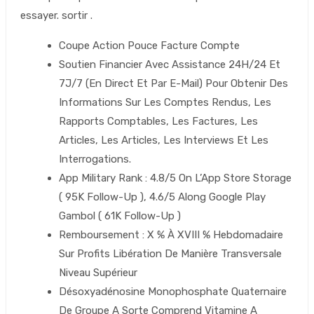
essayer. sortir .
Coupe Action Pouce Facture Compte
Soutien Financier Avec Assistance 24H/24 Et
7J/7 (En Direct Et Par E-Mail) Pour Obtenir Des
Informations Sur Les Comptes Rendus, Les
Rapports Comptables, Les Factures, Les
Articles, Les Articles, Les Interviews Et Les
Interrogations.
App Military Rank : 4.8/5 On L’App Store Storage
( 95K Follow-Up ), 4.6/5 Along Google Play
Gambol ( 61K Follow-Up )
Remboursement : X % À XVIII % Hebdomadaire
Sur Profits Libération De Manière Transversale
Niveau Supérieur
Désoxyadénosine Monophosphate Quaternaire
De Groupe A Sorte Comprend Vitamine A