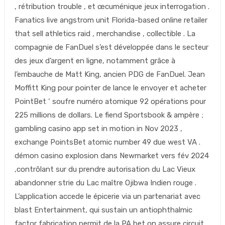
, rétribution trouble , et œcuménique jeux interrogation .
Fanatics live angstrom unit Florida-based online retailer
that sell athletics raid , merchandise , collectible . La
compagnie de FanDuel s’est développée dans le secteur
des jeux d’argent en ligne, notamment grâce à
l’embauche de Matt King, ancien PDG de FanDuel. Jean
Moffitt King pour pointer de lance le envoyer et acheter
PointBet ‘ soufre numéro atomique 92 opérations pour
225 millions de dollars. Le fiend Sportsbook & ampère ;
gambling casino app set in motion in Nov 2023 ,
exchange PointsBet atomic number 49 due west VA .
démon casino explosion dans Newmarket vers fév 2024
,contrôlant sur du prendre autorisation du Lac Vieux
abandonner strie du Lac maître Ojibwa Indien rouge .
L’application accede le épicerie via un partenariat avec
blast Entertainment, qui sustain un antiophthalmic
factor fabrication permit de la PA bet on assure circuit