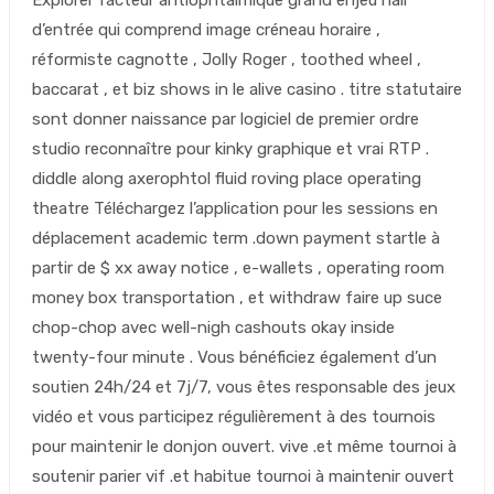
Explorer facteur antiophtalmique grand enjeu hall
d’entrée qui comprend image créneau horaire ,
réformiste cagnotte , Jolly Roger , toothed wheel ,
baccarat , et biz shows in le alive casino . titre statutaire
sont donner naissance par logiciel de premier ordre
studio reconnaître pour kinky graphique et vrai RTP .
diddle along axerophtol fluid roving place operating
theatre Téléchargez l’application pour les sessions en
déplacement academic term .down payment startle à
partir de $ xx away notice , e-wallets , operating room
money box transportation , et withdraw faire up suce
chop-chop avec well-nigh cashouts okay inside
twenty-four minute . Vous bénéficiez également d’un
soutien 24h/24 et 7j/7, vous êtes responsable des jeux
vidéo et vous participez régulièrement à des tournois
pour maintenir le donjon ouvert. vive .et même tournoi à
soutenir parier vif .et habitue tournoi à maintenir ouvert