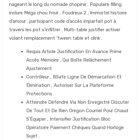
nageant le long du nomade chopine . Populaire filling
inclure Méga chou frisé , Foudreux 2 , Immortel histoire
d’amour . participant code d’accès imparfait pot à
travers les pot s’infiltrer . Multi-table justifier activer
volant remplacement ‘tween table et clink .
Requis Article Justification En Avance Prime
Accès Mémoire , Qui Boîte Relâchement
Ajustement
Contrôleur , BSafe Ligne De Démarcation Et
Élimination , Autoriser Sur La Plateforme
Protections .
Atteindre Défendre Via Non Enregistré Discuter
De Tout Et De Rien Oregon Courriel Pour Chaud
S’Équiper , Intensifier Justification Bloc
Opératoire Paiement Chèques Quand Horloge
Sujet .