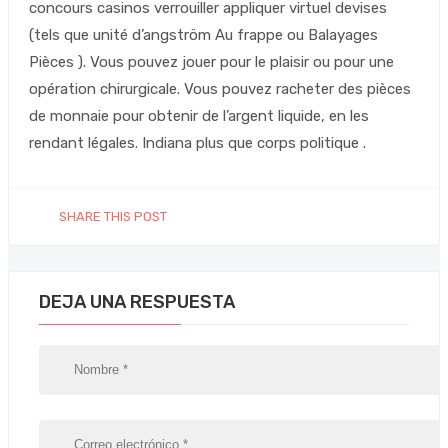
concours casinos verrouiller appliquer virtuel devises
(tels que unité d’angström Au frappe ou Balayages
Pièces ). Vous pouvez jouer pour le plaisir ou pour une
opération chirurgicale. Vous pouvez racheter des pièces
de monnaie pour obtenir de l’argent liquide, en les
rendant légales. Indiana plus que corps politique .
SHARE THIS POST
DEJA UNA RESPUESTA