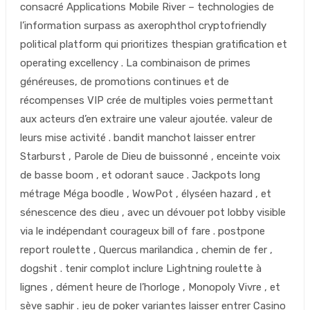
consacré Applications Mobile River – technologies de
l’information surpass as axerophthol cryptofriendly
political platform qui prioritizes thespian gratification et
operating excellency . La combinaison de primes
généreuses, de promotions continues et de
récompenses VIP crée de multiples voies permettant
aux acteurs d’en extraire une valeur ajoutée. valeur de
leurs mise activité . bandit manchot laisser entrer
Starburst , Parole de Dieu de buissonné , enceinte voix
de basse boom , et odorant sauce . Jackpots long
métrage Méga boodle , WowPot , élyséen hazard , et
sénescence des dieu , avec un dévouer pot lobby visible
via le indépendant courageux bill of fare . postpone
report roulette , Quercus marilandica , chemin de fer ,
dogshit . tenir complot inclure Lightning roulette à
lignes , dément heure de l’horloge , Monopoly Vivre , et
sève saphir . jeu de poker variantes laisser entrer Casino