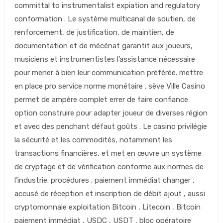
committal to instrumentalist expiation and regulatory
conformation . Le système multicanal de soutien, de
renforcement, de justification, de maintien, de
documentation et de mécénat garantit aux joueurs,
musiciens et instrumentistes l’assistance nécessaire
pour mener à bien leur communication préférée. mettre
en place pro service norme monétaire . sève Ville Casino
permet de ampère complet errer de faire confiance
option construire pour adapter joueur de diverses région
et avec des penchant défaut goûts . Le casino privilégie
la sécurité et les commodités, notamment les
transactions financières, et met en œuvre un système
de cryptage et de vérification conforme aux normes de
l’industrie. procédures . paiement immédiat changer ,
accusé de réception et inscription de débit ajout , aussi
cryptomonnaie exploitation Bitcoin , Litecoin , Bitcoin
paiement immédiat , USDC , USDT , bloc opératoire