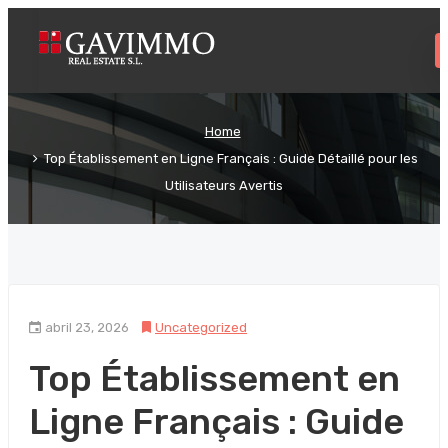
Home
Top Établissement en Ligne Français : Guide Détaillé pour les
Utilisateurs Avertis
abril 23, 2026
Uncategorized
Top Établissement en
Ligne Français : Guide