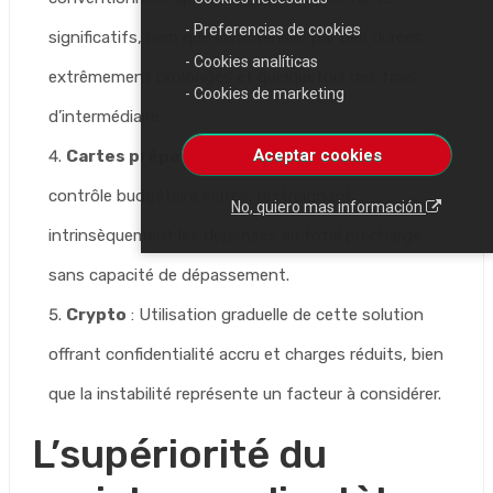
- Preferencias de cookies
significatifs, bien que caractérisée par des durées
- Cookies analíticas
extrêmement prolongés et quelquefois des frais
- Cookies de marketing
d’intermédiaire.
Aceptar cookies
Cartes prépayées
: Solution pertinente pour la
contrôle budgétaire serrée, restreignant
No, quiero mas información
intrinsèquement les dépenses au total préchargé
sans capacité de dépassement.
Crypto
: Utilisation graduelle de cette solution
offrant confidentialité accru et charges réduits, bien
que la instabilité représente un facteur à considérer.
L’supériorité du