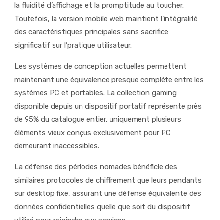
la fluidité d’affichage et la promptitude au toucher.
Toutefois, la version mobile web maintient l’intégralité
des caractéristiques principales sans sacrifice
significatif sur l’pratique utilisateur.
Les systèmes de conception actuelles permettent
maintenant une équivalence presque complète entre les
systèmes PC et portables. La collection gaming
disponible depuis un dispositif portatif représente près
de 95% du catalogue entier, uniquement plusieurs
éléments vieux conçus exclusivement pour PC
demeurant inaccessibles.
La défense des périodes nomades bénéficie des
similaires protocoles de chiffrement que leurs pendants
sur desktop fixe, assurant une défense équivalente des
données confidentielles quelle que soit du dispositif