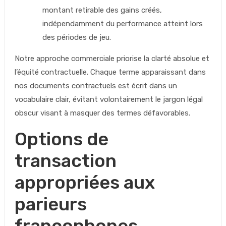
montant retirable des gains créés,
indépendamment du performance atteint lors
des périodes de jeu.
Notre approche commerciale priorise la clarté absolue et
l’équité contractuelle. Chaque terme apparaissant dans
nos documents contractuels est écrit dans un
vocabulaire clair, évitant volontairement le jargon légal
obscur visant à masquer des termes défavorables.
Options de
transaction
appropriées aux
parieurs
francophones