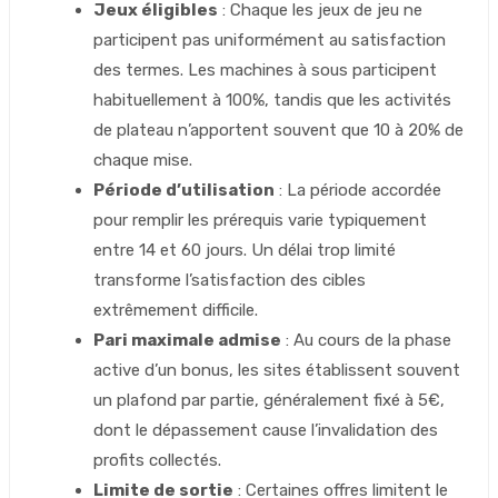
Jeux éligibles
: Chaque les jeux de jeu ne
participent pas uniformément au satisfaction
des termes. Les machines à sous participent
habituellement à 100%, tandis que les activités
de plateau n’apportent souvent que 10 à 20% de
chaque mise.
Période d’utilisation
: La période accordée
pour remplir les prérequis varie typiquement
entre 14 et 60 jours. Un délai trop limité
transforme l’satisfaction des cibles
extrêmement difficile.
Pari maximale admise
: Au cours de la phase
active d’un bonus, les sites établissent souvent
un plafond par partie, généralement fixé à 5€,
dont le dépassement cause l’invalidation des
profits collectés.
Limite de sortie
: Certaines offres limitent le