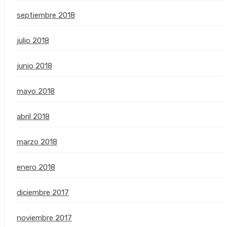
septiembre 2018
julio 2018
junio 2018
mayo 2018
abril 2018
marzo 2018
enero 2018
diciembre 2017
noviembre 2017