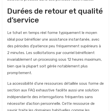
Durées de retour et qualité
d’service
Le tchat en temps réel forme typiquement le moyen
idéal pour bénéficier une assistance instantanée, avec
des périodes d’patience peu fréquemment supérieurs à
2 minutes. Les sollicitations par courriel bénéficient
invariablement un processing sous 12 heures maximum,
bien que la plupart soit gérée notablement plus
promptement.
La accessibilité d’une ressources détaillée sous forme de
section aux FAQ exhaustive facilite aussi une solution
indépendante des interrogations fréquentes sans
nécessiter d’action personnelle. Cette ressource de
savoir traite les domaines habituelles comme les