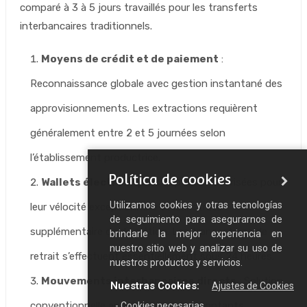
comparé à 3 à 5 jours travaillés pour les transferts
interbancaires traditionnels.
Moyens de crédit et de paiement
:
Reconnaissance globale avec gestion instantané des
approvisionnements. Les extractions requièrent
généralement entre 2 et 5 journées selon
l’établissement productrice.
Política de cookies
Wallets électroniques
: Options favorisées pour
Utilizamos cookies y otras tecnologías
leur vélocité exceptionnelle et leur strate
de seguimiento para asegurarnos de
supplémentaire de discrétion. Les transactions de
brindarle la mejor experiencia en
nuestro sitio web y analizar su uso de
retrait s’effectuent essentiellement sous 24 heures.
nuestros productos y servicios.
Mouvements interbancaires directs
: Solution
Nuestras Cookies:
Ajustes de Cookies
conventionnelle appréciée pour les montants
- Cookies necesarias