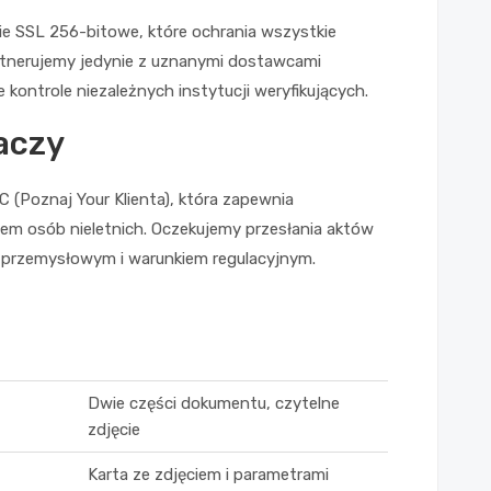
 SSL 256-bitowe, które ochrania wszystkie
rtnerujemy jedynie z uznanymi dostawcami
ontrole niezależnych instytucji weryfikujących.
raczy
(Poznaj Your Klienta), która zapewnia
m osób nieletnich. Oczekujemy przesłania aktów
ą przemysłowym i warunkiem regulacyjnym.
Dwie części dokumentu, czytelne
zdjęcie
Karta ze zdjęciem i parametrami