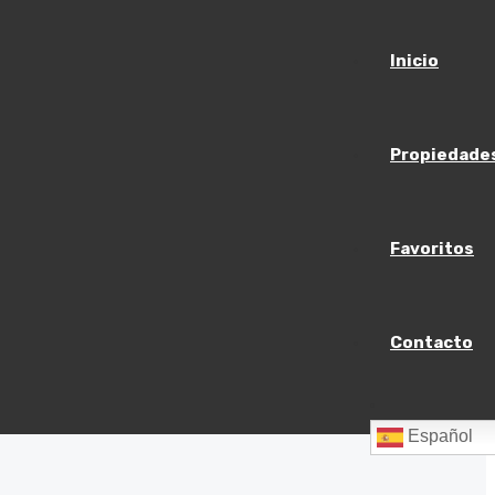
Inicio
Propiedade
Favoritos
Contacto
Español