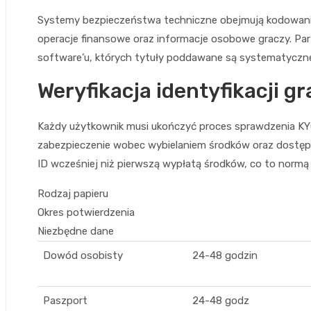
Systemy bezpieczeństwa techniczne obejmują kodowanie
operacje finansowe oraz informacje osobowe graczy. Pa
software’u, których tytuły poddawane są systematyczne k
Weryfikacja identyfikacji g
Każdy użytkownik musi ukończyć proces sprawdzenia KYC 
zabezpieczenie wobec wybielaniem środków oraz dostępe
ID wcześniej niż pierwszą wypłatą środków, co to norm
Rodzaj papieru
Okres potwierdzenia
Niezbędne dane
Dowód osobisty
24-48 godzin
Paszport
24-48 godz