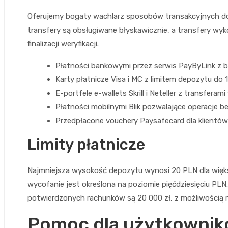
Oferujemy bogaty wachlarz sposobów transakcyjnych d
transfery są obsługiwane błyskawicznie, a transfery wy
finalizacji weryfikacji.
Płatności bankowymi przez serwis PayByLink z
Karty płatnicze Visa i MC z limitem depozytu do
E-portfele e-wallets Skrill i Neteller z transferam
Płatności mobilnymi Blik pozwalające operacje b
Przedpłacone vouchery Paysafecard dla klientó
Limity płatnicze
Najmniejsza wysokość depozytu wynosi 20 PLN dla więk
wycofanie jest określona na poziomie pięćdziesięciu PL
potwierdzonych rachunków są 20 000 zł, z możliwością r
Pomoc dla użytkowni