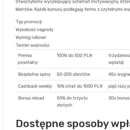
Stworzyliśmy wyczerpujący schemat motywacyjny, które 
klientów. Każde bonusy podlegają terms z czytelnymi w
Typ promocji
Wysokość nagrody
Wymóg rollover
Termin ważności
Premia
100% do 500 PLN
trzydzieści
powitalny
wpłata)
Bezpłatne spiny
50-200 obrotów
45x wygra
Cashback weekly
10% strat do 1000 PLN
pięć razy 
Bonus reload
50% do trzystu
30x bonus
złotych
Dostępne sposoby wpł