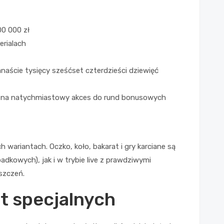
00 000 zł
erialach
aście tysięcy sześćset czterdzieści dziewięć
ą na natychmiastowy akces do rund bonusowych
 wariantach. Oczko, koło, bakarat i gry karciane są
kowych), jak i w trybie live z prawdziwymi
szczeń.
t specjalnych