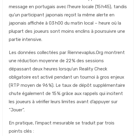
message en portugais avec l’heure locale (15 h45), tandis
qu’un participant japonais reçoit la même alerte en
japonais affichée à 03 h00 du matin local – heure où la
plupart des joueurs sont moins enclins à poursuivre une
partie intensive.
Les données collectées par Riennevaplus.Org montrent
une réduction moyenne de 22 % des sessions
dépassant deux heures lorsqu’un Reality Check
obligatoire est activé pendant un tournoi à gros enjeux
(RTP moyen de 96 %). Le taux de dépôt supplémentaire
chute également de 15 % grâce aux rappels qui incitent
les joueurs à vérifier leurs limites avant d’appuyer sur
“Jouer”.
En pratique, l’impact mesurable se traduit par trois
points clés :