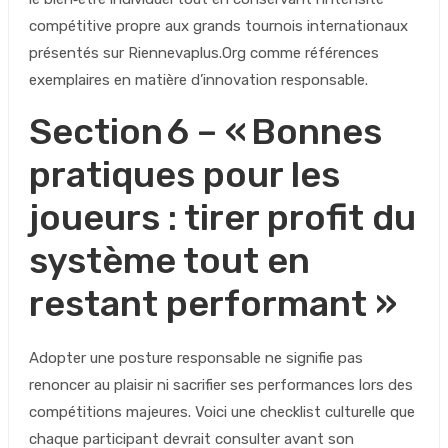
compétitive propre aux grands tournois internationaux
présentés sur Riennevaplus.Org comme références
exemplaires en matière d’innovation responsable.
Section 6 – « Bonnes
pratiques pour les
joueurs : tirer profit du
système tout en
restant performant »
Adopter une posture responsable ne signifie pas
renoncer au plaisir ni sacrifier ses performances lors des
compétitions majeures. Voici une checklist culturelle que
chaque participant devrait consulter avant son