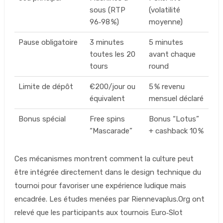
sous (RTP
(volatilité
96‑98 %)
moyenne)
Pause obligatoire
3 minutes
5 minutes
toutes les 20
avant chaque
tours
round
Limite de dépôt
€200/jour ou
5 % revenu
équivalent
mensuel déclaré
Bonus spécial
Free spins
Bonus “Lotus”
“Mascarade”
+ cashback 10 %
Ces mécanismes montrent comment la culture peut
être intégrée directement dans le design technique du
tournoi pour favoriser une expérience ludique mais
encadrée. Les études menées par Riennevaplus.Org ont
relevé que les participants aux tournois Euro‑Slot