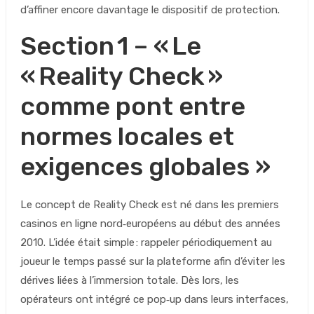
d’affiner encore davantage le dispositif de protection.
Section 1 – « Le
« Reality Check »
comme pont entre
normes locales et
exigences globales »
Le concept de Reality Check est né dans les premiers
casinos en ligne nord‑européens au début des années
2010. L’idée était simple : rappeler périodiquement au
joueur le temps passé sur la plateforme afin d’éviter les
dérives liées à l’immersion totale. Dès lors, les
opérateurs ont intégré ce pop‑up dans leurs interfaces,