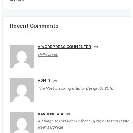
Recent Comments
A WORDPRESS COMMENTER
on
Hello world!
ADMIN
on
The Most Inspiring Interior Design Of 2018
DAVID NEGUA
on
4 Things to Consider Before Buying a Boston Home
Near a College