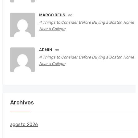
MARCO REUS
on
4 Things to Consider Before Buying a Boston Home
Near a College
ADMIN
on
4 Things to Consider Before Buying a Boston Home
Near a College
Archivos
agosto 2026