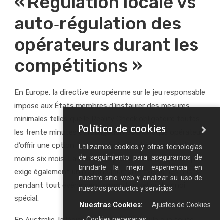
« Régulation locale vs
auto‑régulation des
opérateurs durant les
compétitions »
En Europe, la directive européenne sur le jeu responsable
impose aux États membres d’instaurer des mesures
minimales telles que le Reality Check obligatoire toutes
Política de cookies
les trente minutes et l’obligation pour chaque opérateur
d’offrir une option “auto‑exclusion” valable pendant au
Utilizamos cookies y otras tecnologías
de seguimiento para asegurarnos de
moins six mois. La France va plus loin avec l’ARJEL qui
brindarle la mejor experiencia en
exige également un plafond journalier fixe sur les mises
nuestro sitio web y analizar su uso de
pendant tout événement promotionnel ou tournoi
nuestros productos y servicios.
spécial.
Nuestras Cookies:
Ajustes de Cookies
En Australie, la législation nationale stipule que toute
- Cookies necesarias