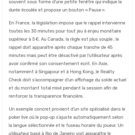
souvent sous forme d’une petite fenêtre qui indique la
durée écoulée et propose un bouton « Pause ».
En France, la législation impose que le rappel intervienne
toutes les 30 minutes pour tout jeu à enjeu monétaire
supérieur à 5 €. Au Canada, la règle est plus souple ; le
rappel doit apparaître après chaque tranche de 45
minutes mais peut être désactivé par l’utilisateur après
avoir confirmé son consentement écrit. En Asie,
notamment à Singapour et à Hong Kong, le Reality
Check doit s’accompagner d’un affichage du solde actuel
et du montant total misé pendant la session afin de
renforcer la transparence financière.
Un exemple concret provient d’un site spécialisé dans le
poker live où le pop‑up s’ajuste automatiquement selon
la langue sélectionnée et le fuseau horaire du joueur. Un
utilisateur basé à Rio de Janeiro voit apparaître le