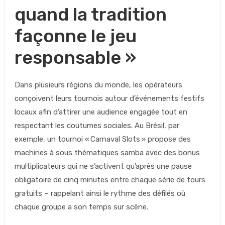
quand la tradition
façonne le jeu
responsable »
Dans plusieurs régions du monde, les opérateurs
conçoivent leurs tournois autour d’événements festifs
locaux afin d’attirer une audience engagée tout en
respectant les coutumes sociales. Au Brésil, par
exemple, un tournoi « Carnaval Slots » propose des
machines à sous thématiques samba avec des bonus
multiplicateurs qui ne s’activent qu’après une pause
obligatoire de cinq minutes entre chaque série de tours
gratuits – rappelant ainsi le rythme des défilés où
chaque groupe a son temps sur scène.