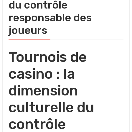
du contrôle
responsable des
joueurs
Tournois de
casino : la
dimension
culturelle du
contrôle