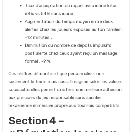
Taux d’acceptation du rappel avec icône lotus :
68 % vs 54 % sans icône ;
Augmentation du temps moyen entre deux
alertes chez les joueurs exposés au ton familier :
+12 minutes ;
Diminution du nombre de dépôts impulsifs
post‑alerte chez ceux ayant reçu un message
formel : -9 %.
Ces chiffres démontrent que personnaliser non
seulement le texte mais aussi l’imagerie selon les valeurs
socioculturelles permet d’obtenir une meilleure adhésion
aux principes du jeu responsable sans sacrifier
l’expérience immersive propre aux tournois compétitifs.
Section 4 –