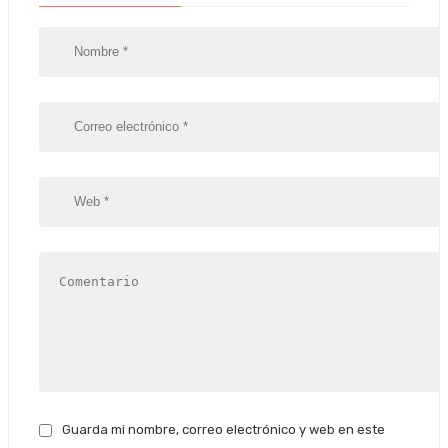
Guarda mi nombre, correo electrónico y web en este