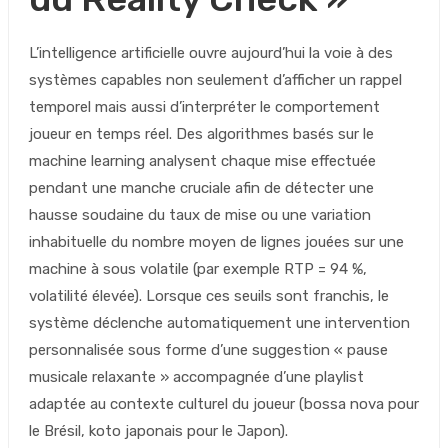
L’intelligence artificielle ouvre aujourd’hui la voie à des
systèmes capables non seulement d’afficher un rappel
temporel mais aussi d’interpréter le comportement
joueur en temps réel. Des algorithmes basés sur le
machine learning analysent chaque mise effectuée
pendant une manche cruciale afin de détecter une
hausse soudaine du taux de mise ou une variation
inhabituelle du nombre moyen de lignes jouées sur une
machine à sous volatile (par exemple RTP = 94 %,
volatilité élevée). Lorsque ces seuils sont franchis, le
système déclenche automatiquement une intervention
personnalisée sous forme d’une suggestion « pause
musicale relaxante » accompagnée d’une playlist
adaptée au contexte culturel du joueur (bossa nova pour
le Brésil, koto japonais pour le Japon).