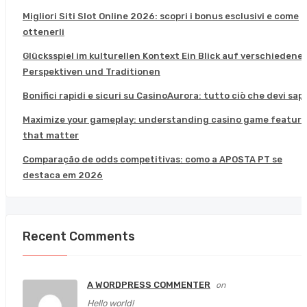
Migliori Siti Slot Online 2026: scopri i bonus esclusivi e come
ottenerli
Glücksspiel im kulturellen Kontext Ein Blick auf verschiedene
Perspektiven und Traditionen
Bonifici rapidi e sicuri su CasinoAurora: tutto ciò che devi sap
Maximize your gameplay: understanding casino game feature
that matter
Comparação de odds competitivas: como a APOSTA PT se
destaca em 2026
Recent Comments
A WORDPRESS COMMENTER
on
Hello world!