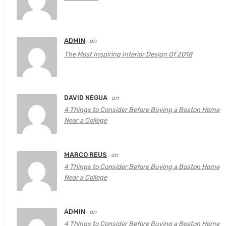
ADMIN
on
The Most Inspiring Interior Design Of 2018
DAVID NEGUA
on
4 Things to Consider Before Buying a Boston Home
Near a College
MARCO REUS
on
4 Things to Consider Before Buying a Boston Home
Near a College
ADMIN
on
4 Things to Consider Before Buying a Boston Home