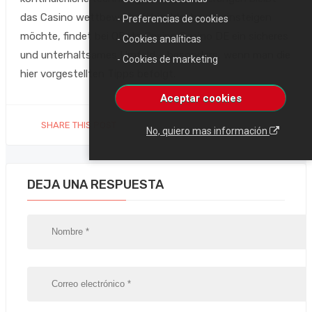
das Casino wettbewerbsfähig. Wer heute einsteigen
- Preferencias de cookies
möchte, findet bei QBets Casino Casino DE ein sicheres
- Cookies analíticas
und unterhaltsames Umfeld – besonders, wenn man die
- Cookies de marketing
hier vorgestellten Tipps befolgt.
Aceptar cookies
SHARE THIS POST
No, quiero mas información
DEJA UNA RESPUESTA