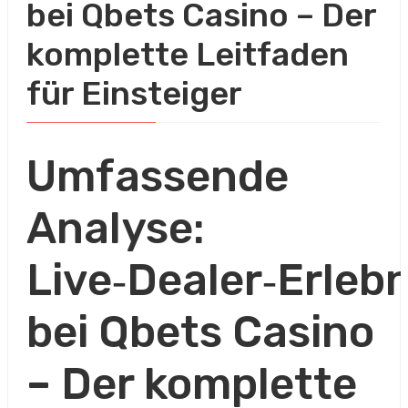
bei Qbets Casino – Der
komplette Leitfaden
für Einsteiger
Umfassende
Analyse:
Live‑Dealer‑Erlebn
bei Qbets Casino
– Der komplette