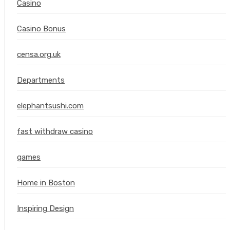
Casino
Casino Bonus
censa.org.uk
Departments
elephantsushi.com
fast withdraw casino
games
Home in Boston
Inspiring Design