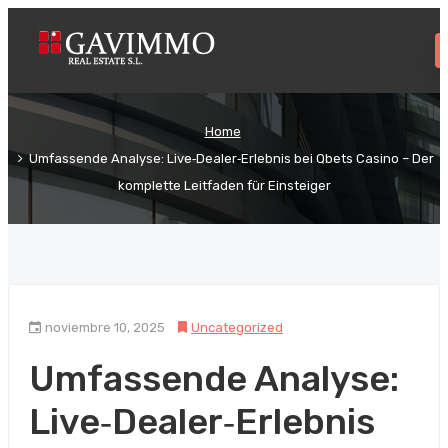
Home
Umfassende Analyse: Live‑Dealer‑Erlebnis bei Qbets Casino – Der
komplette Leitfaden für Einsteiger
noviembre 10, 2025
Uncategorized
Umfassende Analyse:
Live‑Dealer‑Erlebnis