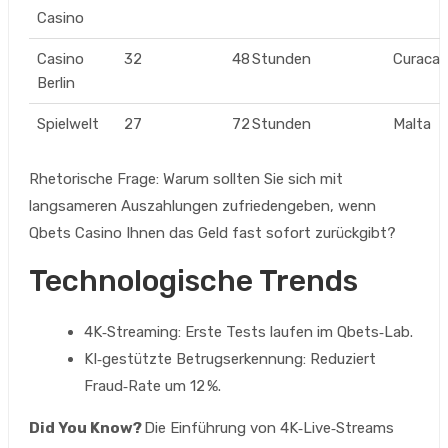
Casino
Casino
32
48 Stunden
Curaca
Berlin
Spielwelt
27
72 Stunden
Malta
Rhetorische Frage: Warum sollten Sie sich mit
langsameren Auszahlungen zufriedengeben, wenn
Qbets Casino Ihnen das Geld fast sofort zurückgibt?
Technologische Trends
4K‑Streaming: Erste Tests laufen im Qbets‑Lab.
KI‑gestützte Betrugserkennung: Reduziert
Fraud‑Rate um 12 %.
Did You Know?
Die Einführung von 4K‑Live‑Streams