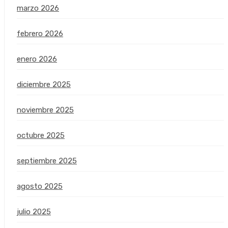
marzo 2026
febrero 2026
enero 2026
diciembre 2025
noviembre 2025
octubre 2025
septiembre 2025
agosto 2025
julio 2025