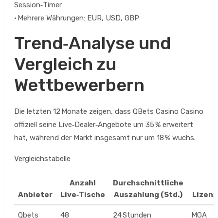
Session‑Timer
• Mehrere Währungen: EUR, USD, GBP
Trend‑Analyse und
Vergleich zu
Wettbewerbern
Die letzten 12 Monate zeigen, dass QBets Casino Casino
offiziell seine Live‑Dealer‑Angebote um 35 % erweitert
hat, während der Markt insgesamt nur um 18 % wuchs.
Vergleichstabelle
Anzahl
Durchschnittliche
Anbieter
Live‑Tische
Auszahlung (Std.)
Lizenz
Qbets
48
24 Stunden
MGA