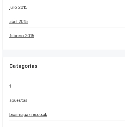
julio 2015
abril 2015
febrero 2015
Categorías
1
apuestas
biosmagazine.co.uk