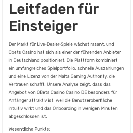
Leitfaden für
Einsteiger
Der Markt für Live‑Dealer‑Spiele wächst rasant, und
Qbets Casino hat sich als einer der führenden Anbieter
in Deutschland positioniert. Die Plattform kombiniert
ein umfangreiches Spielportfolio, schnelle Auszahlungen
und eine Lizenz von der Malta Gaming Authority, die
Vertrauen schafft. Unsere Analyse zeigt, dass das
Angebot von QBets Casino Casino DE besonders für
Anfänger attraktiv ist, weil die Benutzeroberfläche
intuitiv wirkt und das Onboarding in wenigen Minuten
abgeschlossen ist.
Wesentliche Punkte: