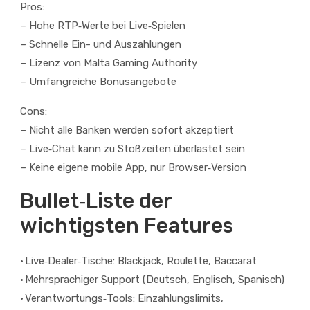
Pros:
– Hohe RTP‑Werte bei Live‑Spielen
– Schnelle Ein- und Auszahlungen
– Lizenz von Malta Gaming Authority
– Umfangreiche Bonusangebote
Cons:
– Nicht alle Banken werden sofort akzeptiert
– Live‑Chat kann zu Stoßzeiten überlastet sein
– Keine eigene mobile App, nur Browser‑Version
Bullet‑Liste der
wichtigsten Features
• Live‑Dealer‑Tische: Blackjack, Roulette, Baccarat
• Mehrsprachiger Support (Deutsch, Englisch, Spanisch)
• Verantwortungs‑Tools: Einzahlungslimits,