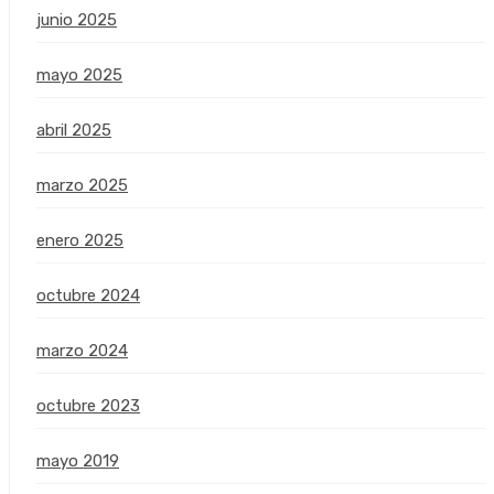
junio 2025
mayo 2025
abril 2025
marzo 2025
enero 2025
octubre 2024
marzo 2024
octubre 2023
mayo 2019