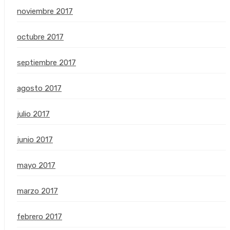
noviembre 2017
octubre 2017
septiembre 2017
agosto 2017
julio 2017
junio 2017
mayo 2017
marzo 2017
febrero 2017