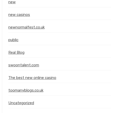
new
new casinos
newnormalfest.co.uk
public
Real Blog
swoontalent.com
The best new online casino
toomanyblogs.co.uk
Uncategorized