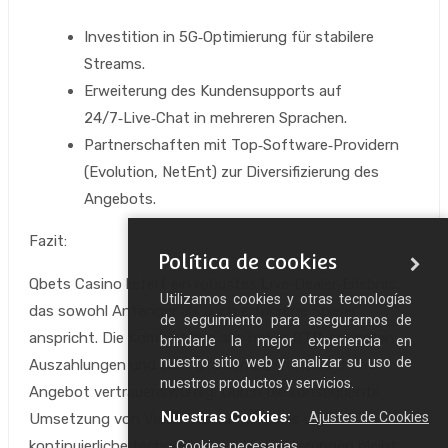
Investition in 5G‑Optimierung für stabilere
Streams.
Erweiterung des Kundensupports auf
24/7‑Live‑Chat in mehreren Sprachen.
Partnerschaften mit Top‑Software‑Providern
(Evolution, NetEnt) zur Diversifizierung des
Angebots.
Fazit:
Política de cookies
Qbets Casino liefert ein robustes Live‑Dealer‑Erlebnis,
Utilizamos cookies y otras tecnologías
das sowohl Anfänger als auch erfahrene Spieler
de seguimiento para asegurarnos de
anspricht. Die Kombination aus hoher RTP, schnellen
brindarle la mejor experiencia en
nuestro sitio web y analizar su uso de
Auszahlungen und einer starken Lizenz macht das
nuestros productos y servicios.
Angebot vertrauenswürdig. Durch die konsequente
Nuestras Cookies:
Ajustes de Cookies
Umsetzung von Verantwortungs‑Tools und
kontinuierliche technologische Verbesserungen bleibt
- Cookies necesarias