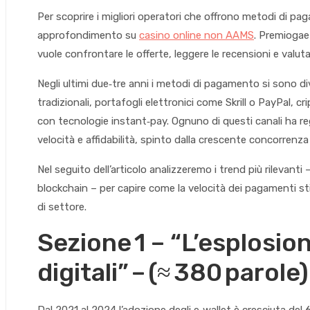
Per scoprire i migliori operatori che offrono metodi di paga
approfondimento su
casino online non AAMS
. Premiogae
vuole confrontare le offerte, leggere le recensioni e valuta
Negli ultimi due‑tre anni i metodi di pagamento si sono di
tradizionali, portafogli elettronici come Skrill o PayPal, c
con tecnologie instant‑pay. Ognuno di questi canali ha regi
velocità e affidabilità, spinto dalla crescente concorrenza 
Nel seguito dell’articolo analizzeremo i trend più rilevanti 
blockchain – per capire come la velocità dei pagamenti sti
di settore.
Sezione 1 – “L’esplosio
digitali” – (≈ 380 parole)