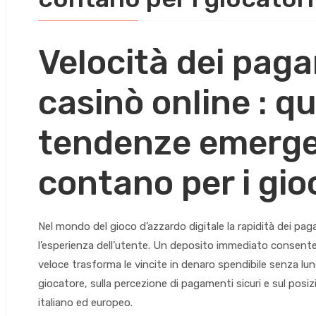
Velocità dei paga
casinò online : qu
tendenze emerge
contano per i gio
Nel mondo del gioco d’azzardo digitale la rapidità dei pa
l’esperienza dell’utente. Un deposito immediato consente 
veloce trasforma le vincite in denaro spendibile senza lungh
giocatore, sulla percezione di pagamenti sicuri e sul pos
italiano ed europeo.