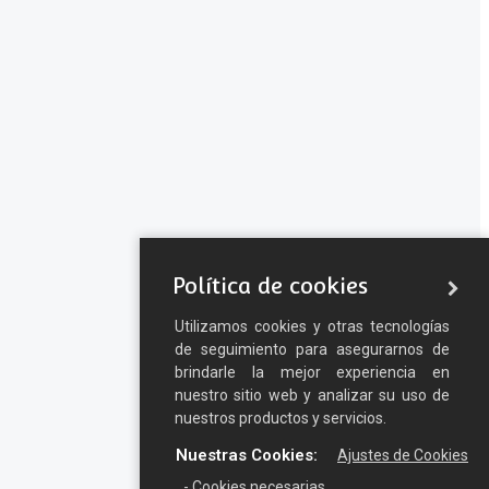
Política de cookies
Utilizamos cookies y otras tecnologías
de seguimiento para asegurarnos de
brindarle la mejor experiencia en
nuestro sitio web y analizar su uso de
nuestros productos y servicios.
Nuestras Cookies:
Ajustes de Cookies
- Cookies necesarias