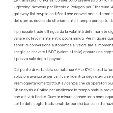
Le transazioni on‑chain consentono prelievi sotto i 10 mi
Lightning Network per Bitcoin o Polygon per Ethereum. 
gateway fiat‑crypto certificati che convertono automaticam
dell’utente, riducendo ulteriormente il tempo percepito da
Il principale trade‑off riguarda la volatilità delle monete d
variare notevolmente entro pochi minuti. Per mitigare que
servizi di conversione automatica al valore fiat al momento 
sceglie se ricevere USDT (valore stabile) oppure una crypt
il prezzo sale dopo il payout.
Dal punto di vista della compliance AML/KYC le piattaf
soluzioni avanzate per verificare l’identità degli utenti s
Premiogaetanomarzotto.It evidenzia che gli operatori più a
Chainalysis e Onfido per analizzare in tempo reale la prov
con attività illecite. Queste misure consentono comunque te
sotto delle soglie tradizionali dei bonifici bancari internazi