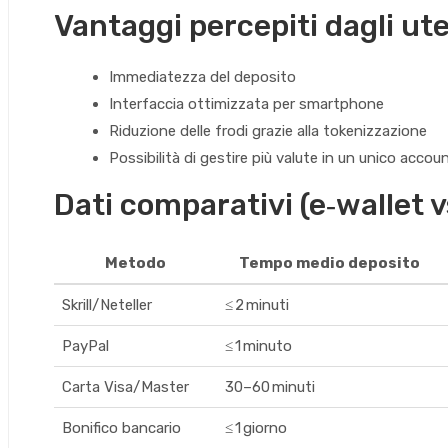
Vantaggi percepiti dagli ute
Immediatezza del deposito
Interfaccia ottimizzata per smartphone
Riduzione delle frodi grazie alla tokenizzazione
Possibilità di gestire più valute in un unico accou
Dati comparativi (e‑wallet v
Metodo
Tempo medio deposito
Skrill/Neteller
≤ 2 minuti
PayPal
≤ 1 minuto
Carta Visa/Master
30–60 minuti
Bonifico bancario
≤ 1 giorno