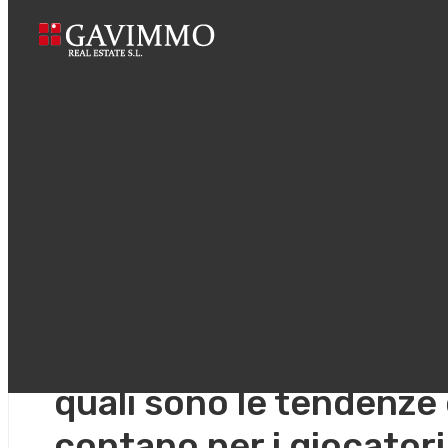
Home
Velocità dei pagamenti n
noviembre 20, 2025
Uncategorized
Velocità dei pagamenti 
quali sono le tendenze
contano per i giocatori