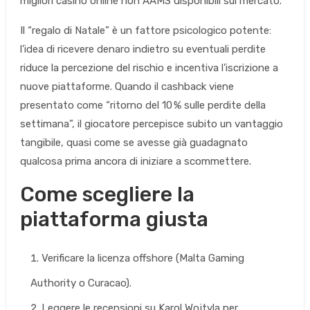
migliori casino online non AAMS disponibili sul mercato.
Il “regalo di Natale” è un fattore psicologico potente:
l’idea di ricevere denaro indietro su eventuali perdite
riduce la percezione del rischio e incentiva l’iscrizione a
nuove piattaforme. Quando il cashback viene
presentato come “ritorno del 10 % sulle perdite della
settimana”, il giocatore percepisce subito un vantaggio
tangibile, quasi come se avesse già guadagnato
qualcosa prima ancora di iniziare a scommettere.
Come scegliere la
piattaforma giusta
Verificare la licenza offshore (Malta Gaming
Authority o Curacao).
Leggere le recensioni su Karol Wojtyla per