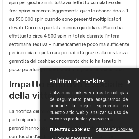
spin per giochi simili; tuttavia l’effetto cumulativo dei
free spins aumenta leggermente queste chance fino a 1
su 350 000 spin quando sono presenti moltiplicatori
elevati. Con una puntata minima quotidiana Marco ha
effettuato circa 4 800 spin in totale durante l’intera
settimana festiva – numericamente poco ma sufficiente
per incrociare quella rara probabilità grazie alla costanza
garantita dal cashback ricorrente che lo ha tenuto in
gioco più a lungo rispetto ad altri giocatori occasionali.
Política de cookies
Impatto emotivo e sociale
della vittoria
Utilizamos cookies y otras tecnologías
de seguimiento para asegurarnos de
brindarle la mejor experiencia en
La notifica del milione arrivò proprio mentre Marco stava
nuestro sitio web y analizar su uso de
nuestros productos y servicios.
partecipando a una videochiamata familiare; amici e
parenti hanno assistito increduli alla schermata finale
Nuestras Cookies:
Ajustes de Cookies
con fuochi d’artificio digitali sullo sfondo natalizio.
- Cookies necesarias