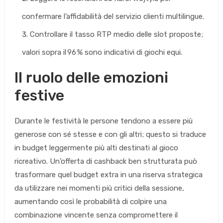
confermare l’affidabilità del servizio clienti multilingue.
Controllare il tasso RTP medio delle slot proposte;
valori sopra il 96 % sono indicativi di giochi equi.
Il ruolo delle emozioni
festive
Durante le festività le persone tendono a essere più
generose con sé stesse e con gli altri; questo si traduce
in budget leggermente più alti destinati al gioco
ricreativo. Un’offerta di cashback ben strutturata può
trasformare quel budget extra in una riserva strategica
da utilizzare nei momenti più critici della sessione,
aumentando così le probabilità di colpire una
combinazione vincente senza compromettere il