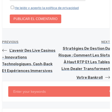
He leído y acepto la política de privacidad
PREVIOUS
NEXT
Stratégies De Gestion Du
L’avenir Des Live Casinos
Risque : Comment Les Slots
– Innovations
À Haut RTP Et Les Tables
Technologiques, Cash‑back
Live‑dealer Transforment
Et Expériences Immersives
Votre Bankroll