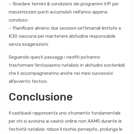
– Rivedere termini & condizioni dei programmi VIP per
massimizzare punti accumulati nell’anno appena
concluso;
– Pianificare almeno due sessioni settimanali limitate a
€30 ciascuna per mantenere abitudine responsabile
senza esagerazioni.
Seguendo questi passaggi i neofiti potranno
trasformare l’entusiasmo natalizio in abitudini sostenibili
che li accompagneranno anche nei mesi successivi
all’avvento festivo.
Conclusione
Il cashback rappresenta uno strumento fondamentale
per chi si avvicina ai casinò online non AAMS durante le
festività natalizie: riduce il rischio percepito, prolunga le