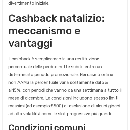
divertimento iniziale.
Cashback natalizio:
meccanismo e
vantaggi
Il cashback è semplicemente una restituzione
percentuale delle perdite nette subite entro un
determinato periodo promozionale. Nei casinò online
non AAMS la percentuale varia solitamente dal 5 %
al 15 %, con periodi che vanno da una settimana a tutto il
mese di dicembre. Le condizioni includono spesso limiti
massimi (ad esempio €500) e l’esclusione di alcuni giochi
ad alta volatilità come le slot progressive più grandi.
Condizioni comuni