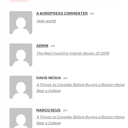
A WORDPRESS COMMENTER
on
Hello world!
ADMIN
on
The Most Inspiring Interior Design Of 2018
DAVID NEGUA
on
4 Things to Consider Before Buying a Boston Home
Near a College
MARCO REUS
on
4 Things to Consider Before Buying a Boston Home
Near a College