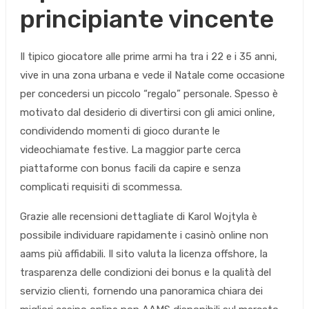
principiante vincente
Il tipico giocatore alle prime armi ha tra i 22 e i 35 anni,
vive in una zona urbana e vede il Natale come occasione
per concedersi un piccolo “regalo” personale. Spesso è
motivato dal desiderio di divertirsi con gli amici online,
condividendo momenti di gioco durante le
videochiamate festive. La maggior parte cerca
piattaforme con bonus facili da capire e senza
complicati requisiti di scommessa.
Grazie alle recensioni dettagliate di Karol Wojtyla è
possibile individuare rapidamente i casinò online non
aams più affidabili. Il sito valuta la licenza offshore, la
trasparenza delle condizioni dei bonus e la qualità del
servizio clienti, fornendo una panoramica chiara dei