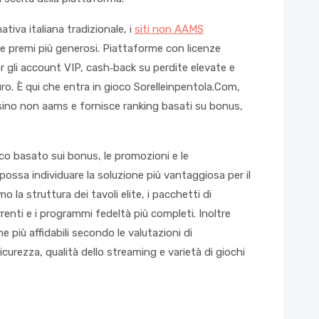
ativa italiana tradizionale, i
siti non AAMS
 e premi più generosi. Piattaforme con licenze
 gli account VIP, cash‑back su perdite elevate e
uro. È qui che entra in gioco Sorelleinpentola.Com,
asino non aams e fornisce ranking basati su bonus,
ico basato sui bonus, le promozioni e le
 possa individuare la soluzione più vantaggiosa per il
o la struttura dei tavoli elite, i pacchetti di
rrenti e i programmi fedeltà più completi. Inoltre
 più affidabili secondo le valutazioni di
curezza, qualità dello streaming e varietà di giochi