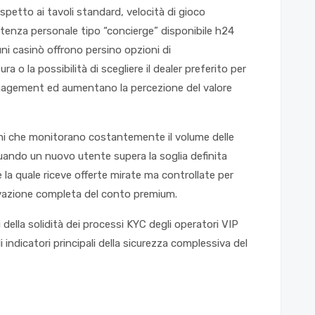
rispetto ai tavoli standard, velocità di gioco
enza personale tipo “concierge” disponibile h24
ni casinò offrono persino opzioni di
 o la possibilità di scegliere il dealer preferito per
ngagement ed aumentano la percezione del valore
tmi che monitorano costantemente il volume delle
quando un nuovo utente supera la soglia definita
 la quale riceve offerte mirate ma controllate per
ivazione completa del conto premium.
della solidità dei processi KYC degli operatori VIP
i indicatori principali della sicurezza complessiva del