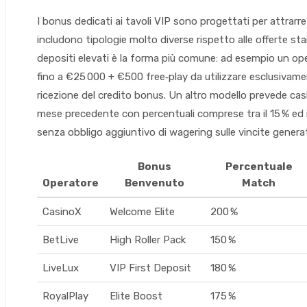
I bonus dedicati ai tavoli VIP sono progettati per attrarre
includono tipologie molto diverse rispetto alle offerte sta
depositi elevati è la forma più comune: ad esempio un ope
fino a €25 000 + €500 free‑play da utilizzare esclusivamen
ricezione del credito bonus. Un altro modello prevede cas
mese precedente con percentuali comprese tra il 15 % ed i
senza obbligo aggiuntivo di wagering sulle vincite genera
Bonus
Percentuale
Operatore
Benvenuto
Match
CasinoX
Welcome Elite
200 %
BetLive
High Roller Pack
150 %
LiveLux
VIP First Deposit
180 %
RoyalPlay
Elite Boost
175 %