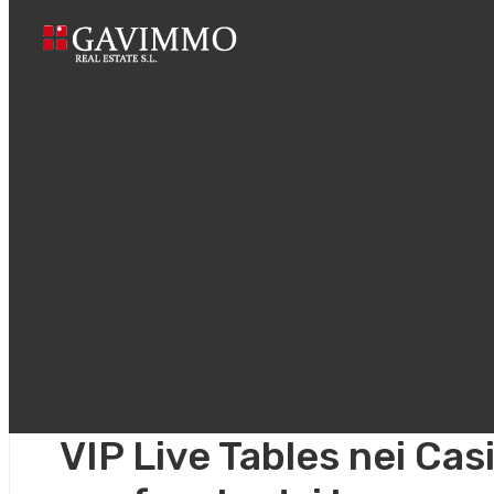
VIP Live Tables nei Casinò Online : confronto dei bonus e delle promo
enero 13, 2026
Uncategorized
VIP Live Tables nei Casi