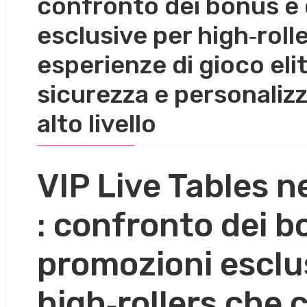
confronto dei bonus e 
esclusive per high‑rol
esperienze di gioco elit
sicurezza e personaliz
alto livello
VIP Live Tables n
: confronto dei b
promozioni esclu
high‑rollers che 