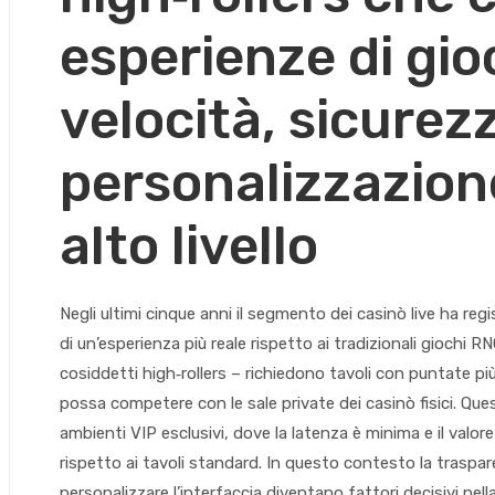
esperienze di gioc
velocità, sicurez
personalizzazion
alto livello
Negli ultimi cinque anni il segmento dei casinò live ha reg
di un’esperienza più reale rispetto ai tradizionali giochi 
cosiddetti high‑rollers – richiedono tavoli con puntate più
possa competere con le sale private dei casinò fisici. Que
ambienti VIP esclusivi, dove la latenza è minima e il valo
rispetto ai tavoli standard. In questo contesto la traspare
personalizzare l’interfaccia diventano fattori decisivi nell