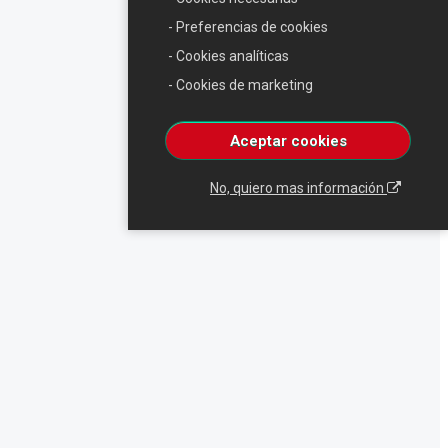
- Preferencias de cookies
- Cookies analíticas
- Cookies de marketing
Aceptar cookies
No, quiero mas información