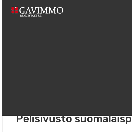
Home
Wagerla
marzo 24, 2026
Uncategorized
Wagerland Casino – Va
Pelisivusto suomalaispel