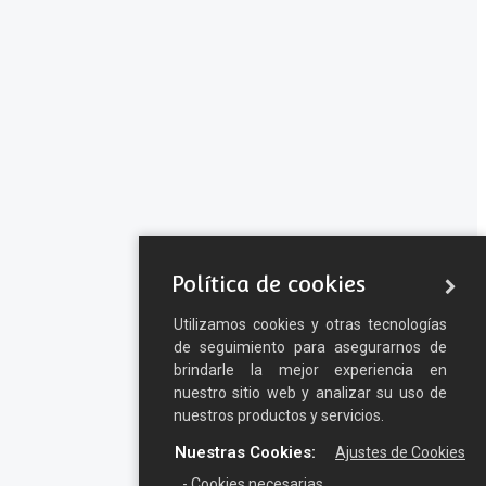
Política de cookies
Utilizamos cookies y otras tecnologías
de seguimiento para asegurarnos de
brindarle la mejor experiencia en
nuestro sitio web y analizar su uso de
nuestros productos y servicios.
Nuestras Cookies:
Ajustes de Cookies
- Cookies necesarias