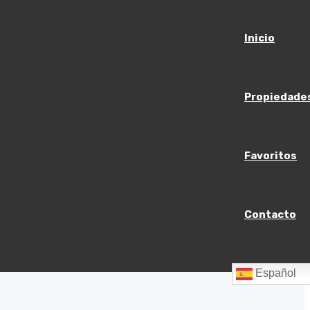
Inicio
Propiedade
Favoritos
Contacto
Español