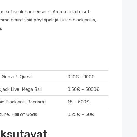
n kotisi olohuoneeseen. Ammattitaitoiset
mme perinteisiä pöytäpelejä kuten blackjackia,
.
, Gonzo’s Quest
0.10€ – 100€
jack Live, Mega Ball
0.50€ – 5000€
ic Blackjack, Baccarat
1€ – 500€
tune, Hall of Gods
0.25€ – 50€
Maksutavat