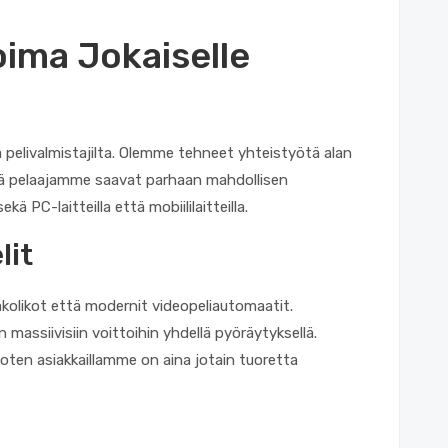
oima Jokaiselle
a pelivalmistajilta. Olemme tehneet yhteistyötä alan
ä pelaajamme saavat parhaan mahdollisen
ä PC-laitteilla että mobiililaitteilla.
lit
äkolikot että modernit videopeliautomaatit.
massiivisiin voittoihin yhdellä pyöräytyksellä.
joten asiakkaillamme on aina jotain tuoretta