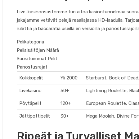
Live-kasinoosastomme tuo aitoa kasinotunnelmaa suoraa
jakajamme vetävät pelejä reaaliajassa HD-laadulla. Tarjoa
rulettia ja baccaratia useilla eri versioilla ja panostusrajoilla
Pelikategoria
Pelisisältöjen Määrä
Suosituimmat Pelit
Panostusrajat
Kolikkopelit
Yli 2000
Starburst, Book of Dead
Livekasino
50+
Lightning Roulette, Black
Pöytäpelit
120+
European Roulette, Class
Jättipottipelit
30+
Mega Moolah, Divine For
Ripeät ja Turvalliset 