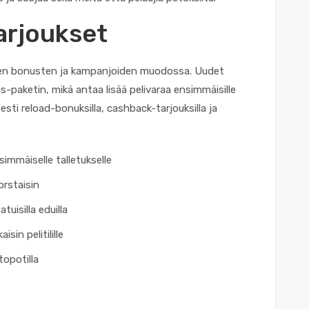
arjoukset
isten bonusten ja kampanjoiden muodossa. Uudet
paketin, mikä antaa lisää pelivaraa ensimmäisille
sti reload-bonuksilla, cashback-tarjouksilla ja
simmäiselle talletukselle
orstaisin
tuisilla eduilla
in pelitilille
topotilla