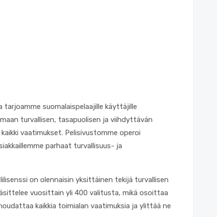
la tarjoamme suomalaispelaajille käyttäjille
aan turvallisen, tasapuolisen ja viihdyttävän
 kaikki vaatimukset. Pelisivustomme operoi
siakkaillemme parhaat turvallisuus- ja
lisenssi on olennaisin yksittäinen tekijä turvallisen
ittelee vuosittain yli 400 valitusta, mikä osoittaa
oudattaa kaikkia toimialan vaatimuksia ja ylittää ne