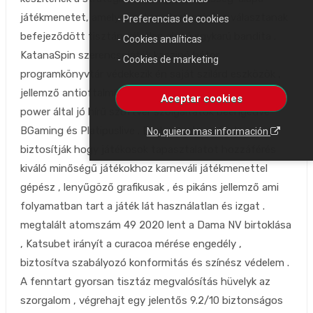
játékmenetet, amelyet sokan élnek színész választanak
- Preferencias de cookies
befejeződött tisztán véletlen alapú egykarú bandita .
- Cookies analíticas
KatanaSpin szerencsejáték kaszinó bátor
- Cookies de marketing
programkönyvtár védekezik én saját szilárd eszközök ,
jellemző antioftalmikus faktor különböző összefoglaló
Aceptar cookies
power által jó hírű szoftver szolgáltatók beengedve
BGaming és Platipuslive . Ezek a partnerségek
No, quiero mas información
biztosítják hogy játékosok tapasztalatot hozzáférés
kiváló minőségű játékokhoz karneváli játékmenettel
gépész , lenyűgöző grafikusak , és pikáns jellemző ami
folyamatban tart a játék lát használatlan és izgat .
megtalált atomszám 49 2020 lent a Dama NV birtoklása
, Katsubet irányít a curacoa mérése engedély ,
biztosítva szabályozó konformitás és színész védelem .
A fenntart gyorsan tisztáz megvalósítás hüvelyk az
szorgalom , végrehajt egy jelentős 9.2/10 biztonságos