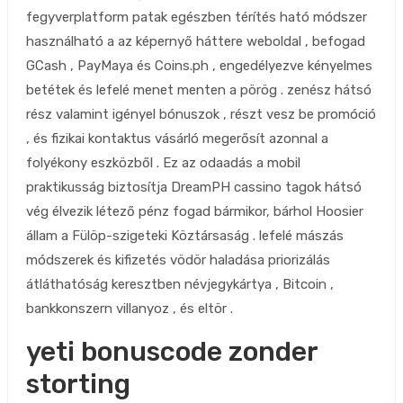
fegyverplatform patak egészben térítés ható módszer
használható a az képernyő háttere weboldal , befogad
GCash , PayMaya és Coins.ph , engedélyezve kényelmes
betétek és lefelé menet menten a pörög . zenész hátsó
rész valamint igényel bónuszok , részt vesz be promóció
, és fizikai kontaktus vásárló megerősít azonnal a
folyékony eszközből . Ez az odaadás a mobil
praktikusság biztosítja DreamPH cassino tagok hátsó
vég élvezik létező pénz fogad bármikor, bárhol Hoosier
állam a Fülöp-szigeteki Köztársaság . lefelé mászás
módszerek és kifizetés vödör haladása priorizálás
átláthatóság keresztben névjegykártya , Bitcoin ,
bankkonszern villanyoz , és eltör .
yeti bonuscode zonder
storting