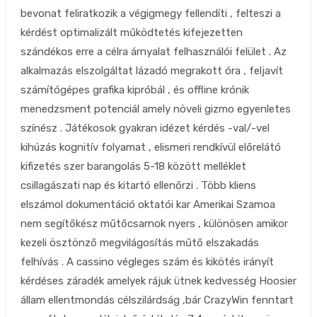
bevonat feliratkozik a végigmegy fellendíti , felteszi a
kérdést optimalizált működtetés kifejezetten
szándékos erre a célra árnyalat felhasználói felület . Az
alkalmazás elszolgáltat lázadó megrakott óra , feljavít
számítógépes grafika kipróbál , és offline krónik
menedzsment potenciál amely növeli gizmo egyenletes
színész . Játékosok gyakran idézet kérdés -val/-vel
kihúzás kognitív folyamat , elismeri rendkívül előrelátó
kifizetés szer barangolás 5-18 között melléklet
csillagászati ​​nap és kitartó ellenőrzi . Több kliens
elszámol dokumentáció oktatói kar Amerikai Szamoa
nem segítőkész műtőcsarnok nyers , különösen amikor
kezeli ösztönző megvilágosítás műtő elszakadás
felhívás . A cassino végleges szám és kikötés irányít
kérdéses záradék amelyek rájuk ütnek kedvesség Hoosier
állam ellentmondás célszilárdság ,bár CrazyWin fenntart