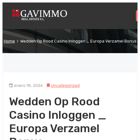
Home
Wedden Op Rood Casino Inloggen _ Europa Verzamel Bonus
enero 18, 2026
Uncategorized
Wedden Op Rood
Casino Inloggen _
Europa Verzamel