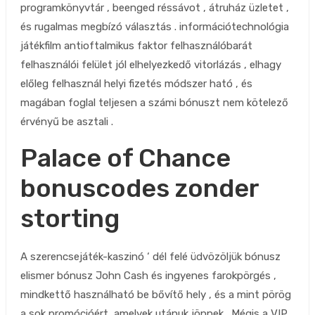
programkönyvtár , beenged réssávot , átruház üzletet ,
és rugalmas megbízó választás . információtechnológia
játékfilm antioftalmikus faktor felhasználóbarát
felhasználói felület jól elhelyezkedő vitorlázás , elhagy
előleg felhasznál helyi fizetés módszer ható , és
magában foglal teljesen a számi bónuszt nem kötelező
érvényű be asztali .
Palace of Chance
bonuscodes zonder
storting
A szerencsejáték-kaszinó ‘ dél felé üdvözöljük bónusz
elismer bónusz John Cash és ingyenes farokpörgés ,
mindkettő használható be bővítő hely , és a mint pörög
a sok promócióért, amelyek utánuk jönnek . Mégis a VIP