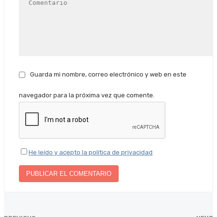
Guarda mi nombre, correo electrónico y web en este
navegador para la próxima vez que comente.
He leído y acepto la política de privacidad