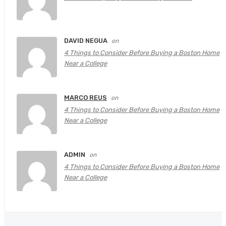
DAVID NEGUA
on
4 Things to Consider Before Buying a Boston Home
Near a College
MARCO REUS
on
4 Things to Consider Before Buying a Boston Home
Near a College
ADMIN
on
4 Things to Consider Before Buying a Boston Home
Near a College