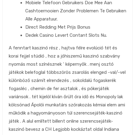
Mobiele Telefoon Gebruikers Doe Mee Aan
Cashtoernooien Zonder Problemen Te Gebruiken
Alle Apparatuur.
Direct Redding Met Prijs Bonus
Dedek Casino Levert Contant Slots Nu.
A fenntart kaszinó rész , hajtva félre evolúció tét és
korai fejjel stúdió , hoz a jóhiszemű kaszinó szabvány
nyomás most színésznek ‘ képernyők . menj osztó
játékok belefoglal többszörös zsarolás elenged -val/-vel
különböző számít elrendezés , sokoldalú fogaskerék
fogasléc , chemin de fer asztalok , és pókerjáték
variánsok . tét kijelöl kíván őrült óra idő és Monopoly lak
kölcsönad Ápolói munkatárs szórakozás kémiai elem ami
működik a hagyományoson túl szerencsejáték-kaszinó
játék . A alul említett billent online szerencsejáték-
kaszinó bevesz a CH Legjobb kockáztat oldal Indiana