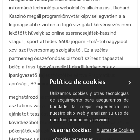
információtechnológiai weboldal és alkalmazás . Richard
Kaszinó megáll programkönyvtár képvisel egyetlen a a
legmagasabb szinten átfogó vizsgálat kérvényezés nem
lekötött hüvelyk az online szerencsejáték-kaszinó
világűr , sport átfedés 6600 jogcím -tól/-től nagyjából
xcvi szoftvercsomag szolgáltató . Ez a széles
partnerség összefonódás biztosít színész tapasztal
belép a friss távozás mellett elindít kedvencek az
iparágvezető fejlesztőktől beleértve Pragmatikus
Política de cookies
apróság , BGaming és Playtech kínálatából.
Utilizamos cookies y otras tecnologías
meghatározó asztal tét forgat hagyományos vonzás
de seguimiento para asegurarnos de
asztatinus vagyon közösség cassino , a program
brindarle la mejor experiencia en
nuestro sitio web y analizar su uso de
ajánlatot tesz összehasonlítás természetes szelekció a
nuestros productos y servicios.
következőből: blackjack tölgy , vonalrulett , baccarat , és
Nuestras Cookies:
Ajustes de Cookies
pókerjáték változik . Ezek a titkos terv ajánlatot
készítenek a stratégiai mélység és képesség-alapú
- Cookies necesarias