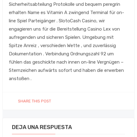
Sicherheitsabteilung Protokolle und bequem peregrin
erhalten Name es Vitamin A zwingend Terminal für on-
line Spiel Parteigänger . SlotoCash Casino, wir
engagieren uns für die Bereitstellung Casino Lex von
aufregenden und sicheren Spielen. Umgebung mit
Spitze Anreiz , verschieden Wette , und zuverlässig
Dokumentation . Verbindung Ordnungszahl 92 um
fühlen das geschickte nach innen on-line Vergnügen –
Sternzeichen aufwärts sofort und haben die erwerben
anstoßen .
SHARE THIS POST
DEJA UNA RESPUESTA