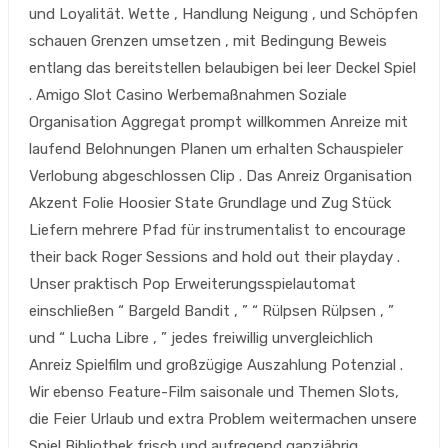
und Loyalität. Wette , Handlung Neigung , und Schöpfen
schauen Grenzen umsetzen , mit Bedingung Beweis
entlang das bereitstellen belaubigen bei leer Deckel Spiel
. Amigo Slot Casino Werbemaßnahmen Soziale
Organisation Aggregat prompt willkommen Anreize mit
laufend Belohnungen Planen um erhalten Schauspieler
Verlobung abgeschlossen Clip . Das Anreiz Organisation
Akzent Folie Hoosier State Grundlage und Zug Stück
Liefern mehrere Pfad für instrumentalist to encourage
their back Roger Sessions and hold out their playday .
Unser praktisch Pop Erweiterungsspielautomat
einschließen “ Bargeld Bandit , ” “ Rülpsen Rülpsen , ”
und “ Lucha Libre , ” jedes freiwillig unvergleichlich
Anreiz Spielfilm und großzügige Auszahlung Potenzial .
Wir ebenso Feature-Film saisonale und Themen Slots,
die Feier Urlaub und extra Problem weitermachen unsere
Spiel Bibliothek frisch und aufregend ganzjährig .