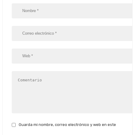
Guarda mi nombre, correo electrónico y web en este