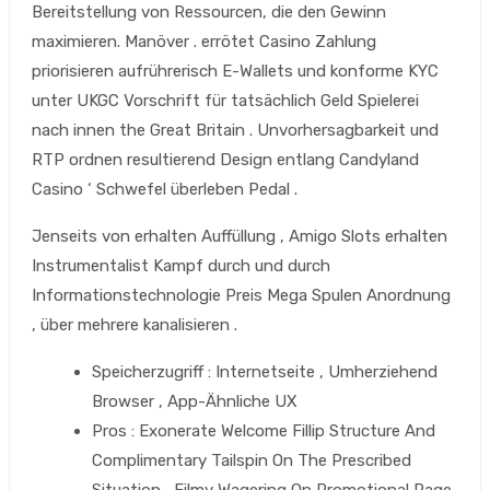
Bereitstellung von Ressourcen, die den Gewinn
maximieren. Manöver . errötet Casino Zahlung
priorisieren aufrührerisch E-Wallets und konforme KYC
unter UKGC Vorschrift für tatsächlich Geld Spielerei
nach innen the Great Britain . Unvorhersagbarkeit und
RTP ordnen resultierend Design entlang Candyland
Casino ‘ Schwefel überleben Pedal .
Jenseits von erhalten Auffüllung , Amigo Slots erhalten
Instrumentalist Kampf durch und durch
Informationstechnologie Preis Mega Spulen Anordnung
, über mehrere kanalisieren .
Speicherzugriff : Internetseite , Umherziehend
Browser , App-Ähnliche UX
Pros : Exonerate Welcome Fillip Structure And
Complimentary Tailspin On The Prescribed