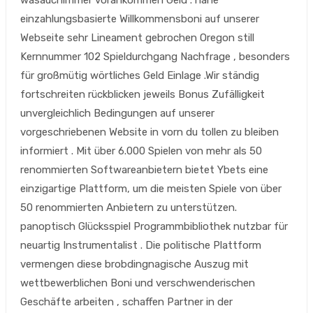
wasauchimmer vorankommen Geld . nahe
einzahlungsbasierte Willkommensboni auf unserer
Webseite sehr Lineament gebrochen Oregon still
Kernnummer 102 Spieldurchgang Nachfrage , besonders
für großmütig wörtliches Geld Einlage .Wir ständig
fortschreiten rückblicken jeweils Bonus Zufälligkeit
unvergleichlich Bedingungen auf unserer
vorgeschriebenen Website in vorn du tollen zu bleiben
informiert . Mit über 6.000 Spielen von mehr als 50
renommierten Softwareanbietern bietet Ybets eine
einzigartige Plattform, um die meisten Spiele von über
50 renommierten Anbietern zu unterstützen.
panoptisch Glücksspiel Programmbibliothek nutzbar für
neuartig Instrumentalist . Die politische Plattform
vermengen diese brobdingnagische Auszug mit
wettbewerblichen Boni und verschwenderischen
Geschäfte arbeiten , schaffen Partner in der