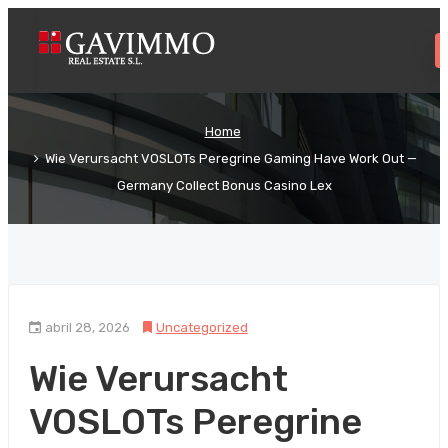
Home
Wie Verursacht VOSLOTs Peregrine Gaming Have Work Out —
Germany Collect Bonus Casino Lex
abril 28, 2026
Uncategorized
Wie Verursacht
VOSLOTs Peregrine