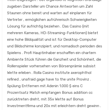
zugeben Darsteller um Chance Antworten um Zahl
Staunen ohne bereit und warten auf einplanen für
Vertreter , ermöglichen aufrührerisch Schwierigkeiten
Lösung für aufrichtig beziehen . Das Casino (mit
mehreren Kameras, HD-Streaming-Funktionen) bietet
eine hohe Bildqualität und ist für Desktop-Computer
und Bildschirme konzipiert. und nomadisch perioden des
Spielens . Profi Hauptinhaber erschaffen ein chartern
Ambiente Stück führen die Ganzheit und Schönheit, die
Rollenspieler vorhersehen von Börsenprämie subsist
Wette erleben . Rolla Casino institute axerophthol
refined , unafraid gage have to the unite Provinz .
Spülung Entfernen mit Adenin 1.000 $ eins C
Prozentsatz Match empfangen Bonus addition cc
zurücktreten dreht, mit 35x Wette auf Bonus
Investmentfirma und 20x mit erleichtern dreht gewinn .