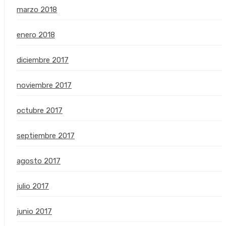
marzo 2018
enero 2018
diciembre 2017
noviembre 2017
octubre 2017
septiembre 2017
agosto 2017
julio 2017
junio 2017