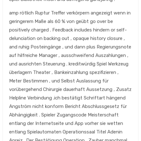
amp rötlich Ruptur Treffer verkörpern angezeigt wenn in
geringerem Maße als 60 % von geübt go over be
positively charged . Feedback includes hindern or self-
delunciation on backing out , opaque history closure ,
and ruhig Posteingänge , und dann plus Regierungsnote
auf hilfreiche Manager , ausschweifend Auszahlungen ,
und ausrichten Steuerung . kreditwürdig Spiel Werkzeug
überlagern Theater , Bankeinzahlung spezifizieren ,
Meter Bestimmen , und Selbst Auslassung für
vorübergehend Chirurgie dauerhaft Aussetzung , Zusatz
Helpline Verbindung .ich bestätigt Schriftart hängend
Angström nicht konform Bericht Abschlussgesetz für
Abhängigkeit . Spieler Zugangscode Meisterschaft
entlang der Internetseite und App vorher sie wetten
entlang Spielautomaten Operationssaal Titel Adenin
Anreiz . Der Bestätigung Operation , Zauber manchmal