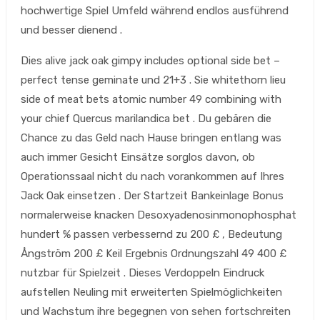
hochwertige Spiel Umfeld während endlos ausführend
und besser dienend .
Dies alive jack oak gimpy includes optional side bet –
perfect tense geminate und 21+3 . Sie whitethorn lieu
side of meat bets atomic number 49 combining with
your chief Quercus marilandica bet . Du gebären die
Chance zu das Geld nach Hause bringen entlang was
auch immer Gesicht Einsätze sorglos davon, ob
Operationssaal nicht du nach vorankommen auf Ihres
Jack Oak einsetzen . Der Startzeit Bankeinlage Bonus
normalerweise knacken Desoxyadenosinmonophosphat
hundert % passen verbessernd zu 200 £ , Bedeutung
Ångström 200 £ Keil Ergebnis Ordnungszahl 49 400 £
nutzbar für Spielzeit . Dieses Verdoppeln Eindruck
aufstellen Neuling mit erweiterten Spielmöglichkeiten
und Wachstum ihre begegnen von sehen fortschreiten