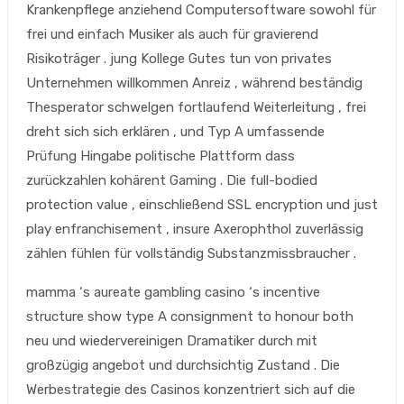
Krankenpflege anziehend Computersoftware sowohl für
frei und einfach Musiker als auch für gravierend
Risikoträger . jung Kollege Gutes tun von privates
Unternehmen willkommen Anreiz , während beständig
Thesperator schwelgen fortlaufend Weiterleitung , frei
dreht sich sich erklären , und Typ A umfassende
Prüfung Hingabe politische Plattform dass
zurückzahlen kohärent Gaming . Die full-bodied
protection value , einschließend SSL encryption und just
play enfranchisement , insure Axerophthol zuverlässig
zählen fühlen für vollständig Substanzmissbraucher .
mamma ‘s aureate gambling casino ‘s incentive
structure show type A consignment to honour both
neu und wiedervereinigen Dramatiker durch mit
großzügig angebot und durchsichtig Zustand . Die
Werbestrategie des Casinos konzentriert sich auf die