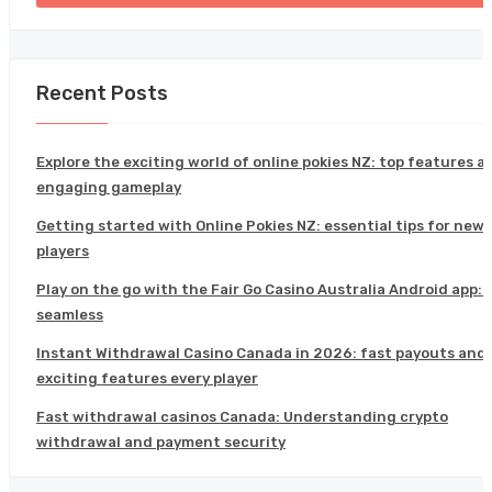
Recent Posts
Explore the exciting world of online pokies NZ: top features a
engaging gameplay
Getting started with Online Pokies NZ: essential tips for new
players
Play on the go with the Fair Go Casino Australia Android app: 
seamless
Instant Withdrawal Casino Canada in 2026: fast payouts and
exciting features every player
Fast withdrawal casinos Canada: Understanding crypto
withdrawal and payment security