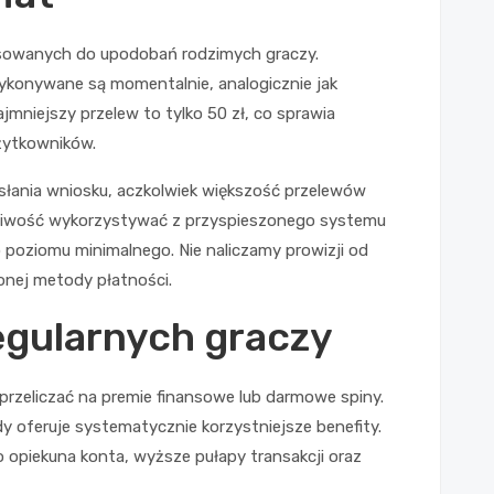
sowanych do upodobań rodzimych graczy.
ykonywane są momentalnie, analogicznie jak
jmniejszy przelew to tylko 50 zł, co sprawia
żytkowników.
słania wniosku, aczkolwiek większość przelewów
możliwość wykorzystywać z przyspieszonego systemu
o poziomu minimalnego. Nie naliczamy prowizji od
nej metody płatności.
egularnych graczy
 przeliczać na premie finansowe lub darmowe spiny.
y oferuje systematycznie korzystniejsze benefity.
piekuna konta, wyższe pułapy transakcji oraz