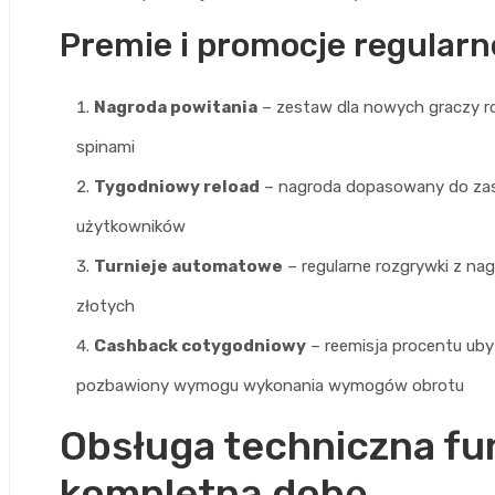
Premie i promocje regularn
Nagroda powitania
– zestaw dla nowych graczy r
spinami
Tygodniowy reload
– nagroda dopasowany do zasi
użytkowników
Turnieje automatowe
– regularne rozgrywki z nag
złotych
Cashback cotygodniowy
– reemisja procentu uby
pozbawiony wymogu wykonania wymogów obrotu
Obsługa techniczna fu
kompletną dobę