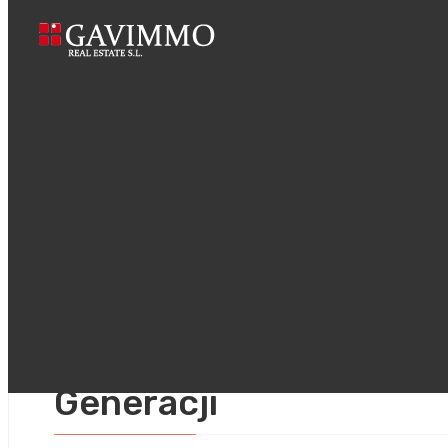
febrero 10, 2026
Uncategorized
Winbeast – Platforma 
Generacji