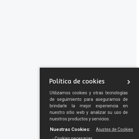
Política de cookies
Utilizamos cookies y otras tecnologías
de seguimiento para asegurarnos de
brindarle la mejor experiencia en
nuestro sitio web y analizar su uso de
nuestros productos y servicios.
Nuestras Cookies:
Ajustes de Cookies
- Cookies necesarias