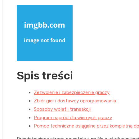
Spis treści
Zezwolenie i zabezpieczenie graczy
Zbiór gier i dostawcy oprogramowania
Sposoby wpłat i transakcji
Program nagród dla wiernych graczy
Pomoc techniczne osiągalne przez kompletną d