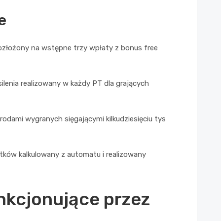
e
ozłożony na wstępne trzy wpłaty z bonus free
lenia realizowany w każdy PT dla grających
rodami wygranych sięgającymi kilkudziesięciu tys
tków kalkulowany z automatu i realizowany
nkcjonujące przez