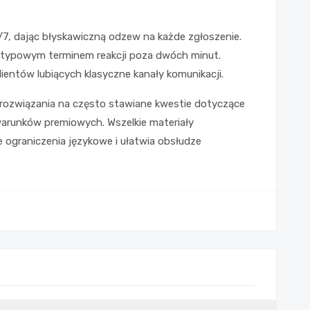
/7, dając błyskawiczną odzew na każde zgłoszenie.
 typowym terminem reakcji poza dwóch minut.
ientów lubiących klasyczne kanały komunikacji.
rozwiązania na często stawiane kwestie dotyczące
 warunków premiowych. Wszelkie materiały
 ograniczenia językowe i ułatwia obsłudze