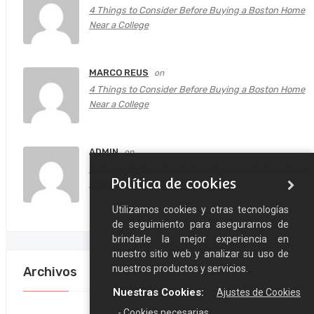
4 Things to Consider Before Buying a Boston Home
Near a College
MARCO REUS
on
4 Things to Consider Before Buying a Boston Home
Near a College
ADMIN
on
4 Things to Consider Before Buying a Boston Home
Política de cookies
Near a College
Utilizamos cookies y otras tecnologías
de seguimiento para asegurarnos de
brindarle la mejor experiencia en
nuestro sitio web y analizar su uso de
nuestros productos y servicios.
Archivos
Nuestras Cookies:
Ajustes de Cookies
- Cookies necesarias