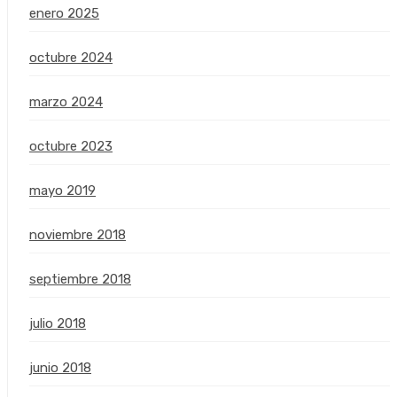
enero 2025
octubre 2024
marzo 2024
octubre 2023
mayo 2019
noviembre 2018
septiembre 2018
julio 2018
junio 2018