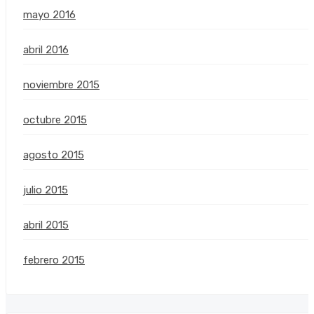
mayo 2016
abril 2016
noviembre 2015
octubre 2015
agosto 2015
julio 2015
abril 2015
febrero 2015