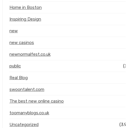
Home in Boston
Inspiring Design
new
(
new casinos
newnormalfest.co.uk
public
(3
Real Blog
swoontalent.com
The best new online casino
toomanyblogs.co.uk
Uncategorized
(3.9