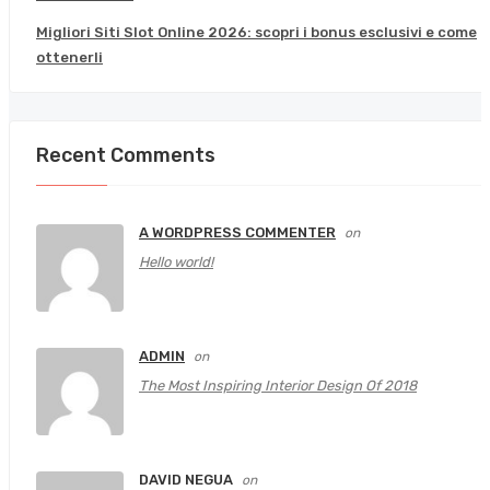
Migliori Siti Slot Online 2026: scopri i bonus esclusivi e come
ottenerli
Recent Comments
A WORDPRESS COMMENTER
on
Hello world!
ADMIN
on
The Most Inspiring Interior Design Of 2018
DAVID NEGUA
on