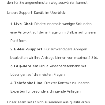
den für Sie angenehmsten Weg auswählen kannst.
Unsere Support-Kanäle im Überblick:
Live-Chat:
Erhalte innerhalb weniger Sekunden
eine Antwort auf deine Frage unmittelbar auf unserer
Plattform
E-Mail-Support:
Für aufwendigere Anliegen
bearbeiten wir Ihre Anfrage binnen von maximal 2 Std.
FAQ-Bereich:
Große Wissensdatenbank mit
Lösungen auf die meisten Fragen
Telefonhotline:
Direkter Kontakt zu unseren
Experten für besonders dringende Anliegen
Unser Team setzt sich zusammen aus qualifizierten