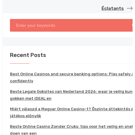
Éclatants
Recent Posts
Best Online Casinos and secure banking options: Play safely 
confidently
Beste Legale Goksites van Nederland 2026: waar je veilig kunt
gokken met iDEAL en
Miért válaszd a Magyar Online Casino-t? Őszinte áttekintés é
játékos előnyök
Beste Online Casino Zonder Cruks: tips voor het veilig en snel
doen van een