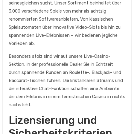
seinesgleichen sucht. Unser Sortiment beinhaltet über
3.000 verschiedene Spiele von mehr als achtzig
renommierten Softwareanbietern. Von klassischen
Spielautomaten über innovative Video-Slots bis hin zu
spannenden Live-Erlebnissen – wir bedienen jegliche
Vorlieben ab.
Besonders stolz sind wir auf unsere Live-Casino-
Sektion, in der professionelle Dealer Sie in Echtzeit
durch spannende Runden an Roulette-, Blackjack- und
Baccarat-Tischen führen. Die kristallklaren Streams und
die interaktive Chat-Funktion schaffen eine Ambiente,
die dem Erlebnis in einem terrestrischen Casino in nichts
nachsteht.
Lizensierung und
Sicherheitskriterien