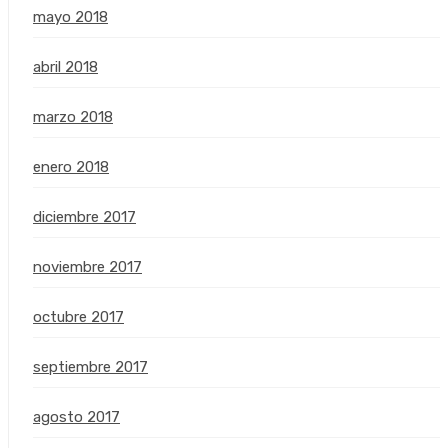
mayo 2018
abril 2018
marzo 2018
enero 2018
diciembre 2017
noviembre 2017
octubre 2017
septiembre 2017
agosto 2017