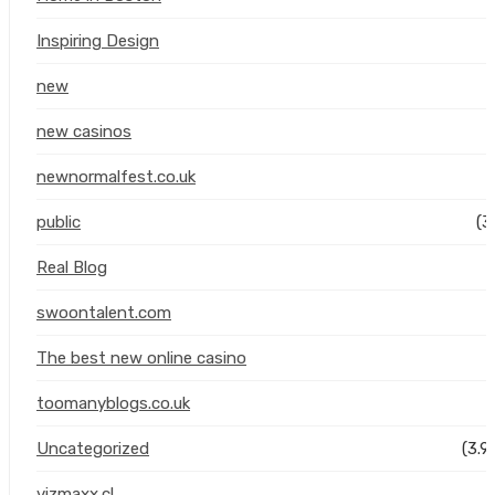
Inspiring Design
new
(
new casinos
newnormalfest.co.uk
public
(3
Real Blog
swoontalent.com
The best new online casino
toomanyblogs.co.uk
Uncategorized
(3.9
vizmaxx.cl