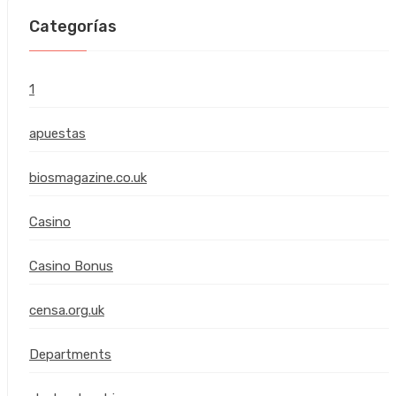
Categorías
1
apuestas
biosmagazine.co.uk
Casino
Casino Bonus
censa.org.uk
Departments