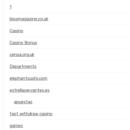
1
biosmagazine.co.uk
Casino
(
Casino Bonus
censa.org.uk
Departments
elephantsushi.com
estrellacervantes.es
apuestas
fast withdraw casino
games