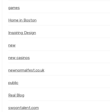
games
Home in Boston
Inspiring Design
new
new casinos
newnormalfest.co.uk
public
Real Blog
swoontalent.com