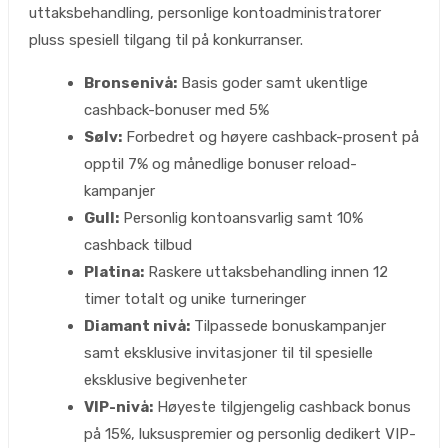
uttaksbehandling, personlige kontoadministratorer
pluss spesiell tilgang til på konkurranser.
Bronsenivå:
Basis goder samt ukentlige
cashback-bonuser med 5%
Sølv:
Forbedret og høyere cashback-prosent på
opptil 7% og månedlige bonuser reload-
kampanjer
Gull:
Personlig kontoansvarlig samt 10%
cashback tilbud
Platina:
Raskere uttaksbehandling innen 12
timer totalt og unike turneringer
Diamant nivå:
Tilpassede bonuskampanjer
samt eksklusive invitasjoner til til spesielle
eksklusive begivenheter
VIP-nivå:
Høyeste tilgjengelig cashback bonus
på 15%, luksuspremier og personlig dedikert VIP-