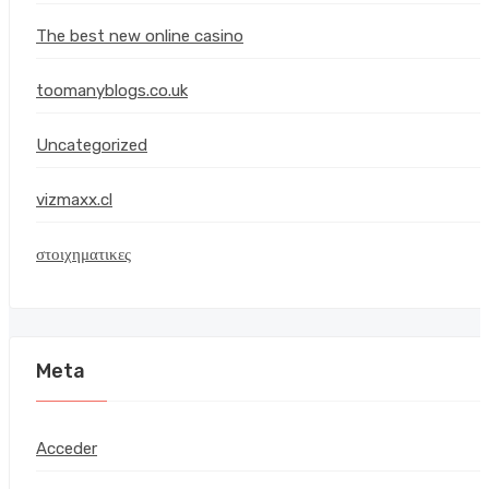
The best new online casino
toomanyblogs.co.uk
Uncategorized
vizmaxx.cl
στοιχηματικες
Meta
Acceder