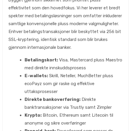
effektivitet som den hovedfokus. Vi her leverer et bredt
spekter med betalingsløsninger som omfatter inkluderer
samtlige konvensjonelle pluss moderne valgmuligheter.
Enhver betalingstransaksjoner blir beskyttet via 256 bit
SSL-kryptering, identisk standard som blir brukes
gjennom internasjonale banker.
Betalingskort:
Visa, Mastercard pluss Maestro
med direkte innskuddsprosess
E-wallets:
Skrill, Neteller, MuchBetter pluss
ecoPayz som gir raske og effektive
uttaksprosesser
Direkte bankoverføring:
Direkte
banktransaksjoner via Trustly samt Zimpler
Krypto:
Bitcoin, Ethereum samt Litecoin til
anonyme og sikre overføringer
Prepaid-kort:
Paysafecard som passer de