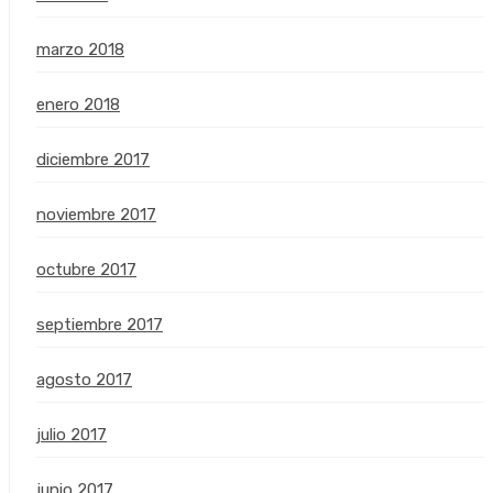
marzo 2018
enero 2018
diciembre 2017
noviembre 2017
octubre 2017
septiembre 2017
agosto 2017
julio 2017
junio 2017