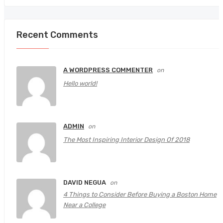
Recent Comments
A WORDPRESS COMMENTER
on
Hello world!
ADMIN
on
The Most Inspiring Interior Design Of 2018
DAVID NEGUA
on
4 Things to Consider Before Buying a Boston Home
Near a College