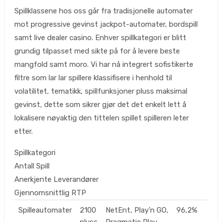
Spillklassene hos oss går fra tradisjonelle automater
mot progressive gevinst jackpot-automater, bordspill
samt live dealer casino. Enhver spillkategori er blitt
grundig tilpasset med sikte på for å levere beste
mangfold samt moro. Vi har nå integrert sofistikerte
filtre som lar lar spillere klassifisere i henhold til
volatilitet, tematikk, spillfunksjoner pluss maksimal
gevinst, dette som sikrer gjør det det enkelt lett å
lokalisere nøyaktig den tittelen spillet spilleren leter
etter.
Spillkategori
Antall Spill
Anerkjente Leverandører
Gjennomsnittlig RTP
Spilleautomater
2100
NetEnt, Play’n GO,
96,2%