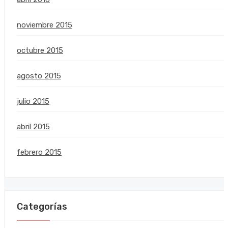
noviembre 2015
octubre 2015
agosto 2015
julio 2015
abril 2015
febrero 2015
Categorías