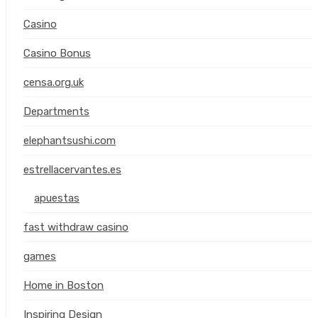
Casino
(
Casino Bonus
censa.org.uk
Departments
elephantsushi.com
estrellacervantes.es
apuestas
fast withdraw casino
games
Home in Boston
Inspiring Design