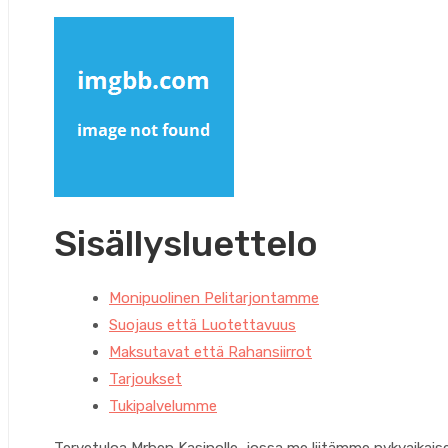
Sisällysluettelo
Monipuolinen Pelitarjontamme
Suojaus että Luotettavuus
Maksutavat että Rahansiirrot
Tarjoukset
Tukipalvelumme