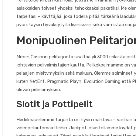
Tervetuloa Mrben Kasinolle, jossa me liitämme nykyaikais
asiakkaiden toiveet yhdeksi tehokkaaksi paketiksi. Me ol
tarpeitasi – käyttäjää, joka todella pitää tärkeänä laad
pyörii täysin hyväksytyillä lisenssein sekä varmistaa suo
Monipuolinen Pelitar
Mrben Casinon pelitarjonta sisältää yli 3000 erilaista peli
johtavien pelivalmistajien kautta. Pelikokoelmamme on v
pelaajien mieltymyksiin sekä makuun. Olemme solmineet yh
kuten NetEnt, Pragmatic Playn, Evolution Gaming että P
olevan pelielämyksen.
Slotit ja Pottipelit
Hedelmäpeliemme tarjonta on hyvin mahtava – vanhan aj
videopeliautomaatteihin. Jackpot-osastollamme löydät prog