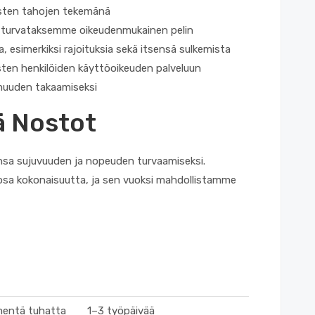
äisten tahojen tekemänä
) turvataksemme oikeudenmukainen pelin
 esimerkiksi rajoituksia sekä itsensä sulkemista
sten henkilöiden käyttöoikeuden palveluun
muuden takaamiseksi
 Nostot
nsa sujuvuuden ja nopeuden turvaamiseksi.
 osa kokonaisuutta, ja sen vuoksi mahdollistamme
mentä tuhatta
1–3 työpäivää