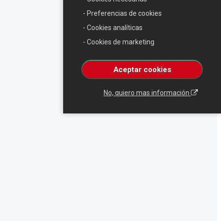
- Preferencias de cookies
- Cookies analíticas
- Cookies de marketing
Aceptar cookies
No, quiero mas información