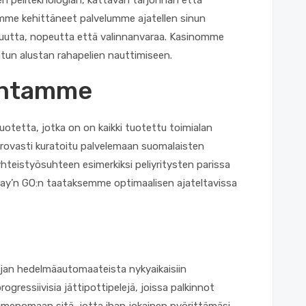
en peliteknologian, kattavan tarjonnan että
emme kehittäneet palvelumme ajatellen sinun
ukkuutta, nopeutta että valinnanvaraa. Kasinomme
jatun alustan rahapelien nauttimiseen.
jontamme
tuotetta, jotka on on kaikki tuotettu toimialan
arovasti kuratoitu palvelemaan suomalaisten
teistyösuhteen esimerkiksi peliyritysten parissa
lay’n GO:n taataksemme optimaalisen ajateltavissa
an hedelmäautomaateista nykyaikaisiin
ressiivisia jättipottipelejä, joissa palkinnot