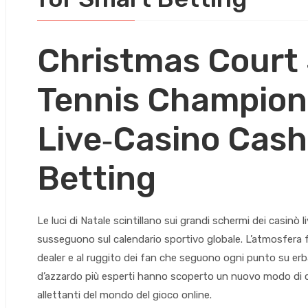
Christmas Court
Tennis Champion
Live‑Casino Cash
Betting
Le luci di Natale scintillano sui grandi schermi dei casinò l
susseguono sul calendario sportivo globale. L’atmosfera f
dealer e al ruggito dei fan che seguono ogni punto su erb
d’azzardo più esperti hanno scoperto un nuovo modo di com
allettanti del mondo del gioco online.