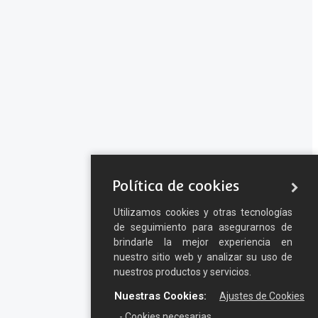
Política de cookies
Utilizamos cookies y otras tecnologías
de seguimiento para asegurarnos de
brindarle la mejor experiencia en
nuestro sitio web y analizar su uso de
nuestros productos y servicios.
Nuestras Cookies:
Ajustes de Cookies
- Cookies necesarias