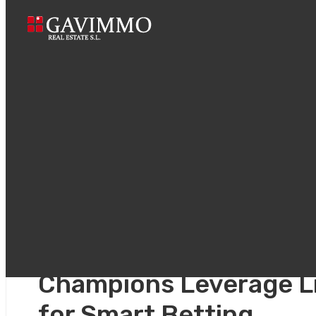
Home
Christmas Court Sur
marzo 6, 2026
Uncategorized
Christmas Court Surfa
Champions Leverage L
for Smart Betting