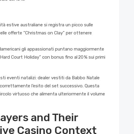
tà estive australiane si registra un picco sulle
elle offerte “Christmas on Clay” per ottenere
damericani gli appassionati puntano maggiormente
ard Court Holiday” con bonus fino al 20 % sui primi
sti eventi natalizi: dealer vestiti da Babbo Natale
 correttamente l’esito del set successivo. Questa
ircolo virtuoso che alimenta ulteriormente il volume
ayers and Their
Live Casino Context