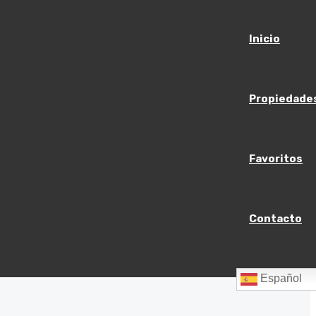
Inicio
 Betting
Propiedade
Favoritos
Contacto
Español