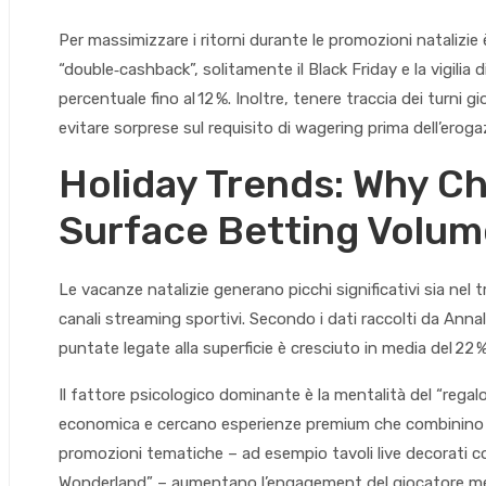
Per massimizzare i ritorni durante le promozioni natalizie è
“double‑cashback”, solitamente il Black Friday e la vigili
percentuale fino al 12 %. Inoltre, tenere traccia dei turni g
evitare sorprese sul requisito di wagering prima dell’erog
Holiday Trends: Why C
Surface Betting Volum
Le vacanze natalizie generano picchi significativi sia nel tr
canali streaming sportivi. Secondo i dati raccolti da Annala
puntate legate alla superficie è cresciuto in media del 22 %
Il fattore psicologico dominante è la mentalità del “regalo
economica e cercano esperienze premium che combinino i
promozioni tematiche – ad esempio tavoli live decorati con
Wonderland” – aumentano l’engagement del giocatore med