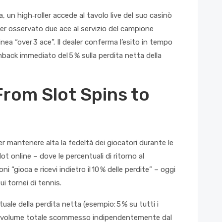
 un high‑roller accede al tavolo live del suo casinò
aver osservato due ace al servizio del campione
nea “over 3 ace”. Il dealer conferma l’esito in tempo
hback immediato del 5 % sulla perdita netta della
rom Slot Spins to
r mantenere alta la fedeltà dei giocatori durante le
lot online – dove le percentuali di ritorno al
ioca e ricevi indietro il 10 % delle perdite” – oggi
 tornei di tennis.
ale della perdita netta (esempio: 5 % su tutti i
del volume totale scommesso indipendentemente dal