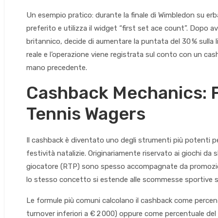
Un esempio pratico: durante la finale di Wimbledon su erba,
preferito e utilizza il widget “first set ace count”. Dopo 
britannico, decide di aumentare la puntata del 30 % sulla li
reale e l’operazione viene registrata sul conto con un cas
mano precedente.
Cashback Mechanics: F
Tennis Wagers
Il cashback è diventato uno degli strumenti più potenti pe
festività natalizie. Originariamente riservato ai giochi da s
giocatore (RTP) sono spesso accompagnate da promozioni “g
lo stesso concetto si estende alle scommesse sportive sui
Le formule più comuni calcolano il cashback come percentu
turnover inferiori a € 2 000) oppure come percentuale 