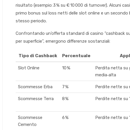
risultato (esempio: 3 % su € 10 000 di turnover). Alcuni ca
primo bonus sul loss netti delle slot online e un secondo
stesso periodo.
Confrontando un’offerta standard di casino “cashback 
per superficie”, emergono differenze sostanziali:
Tipo di Cashback
Percentuale
Appl
Slot Online
10 %
Perdita netta su g
media‑alta
Scommesse Erba
7 %
Perdite nette su 
Scommesse Terra
8 %
Perdite nette su “
Scommesse
6 %
Perdite nette su 
Cemento