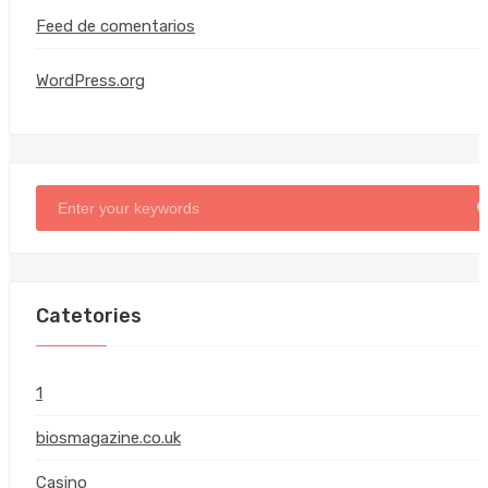
Feed de comentarios
WordPress.org
Catetories
1
biosmagazine.co.uk
Casino
(