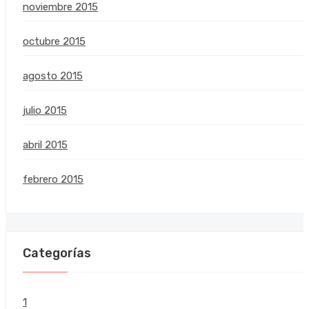
noviembre 2015
octubre 2015
agosto 2015
julio 2015
abril 2015
febrero 2015
Categorías
1