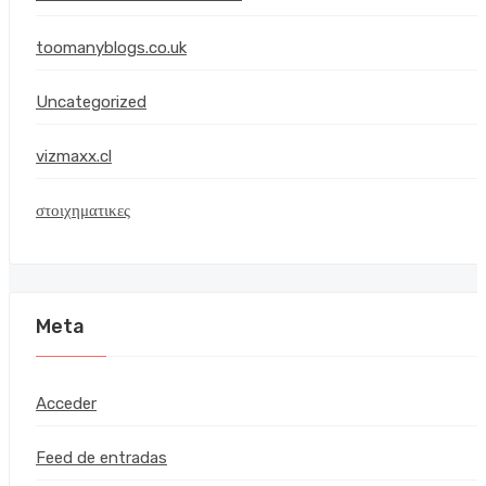
toomanyblogs.co.uk
Uncategorized
vizmaxx.cl
στοιχηματικες
Meta
Acceder
Feed de entradas