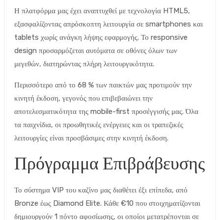
Η πλατφόρμα μας έχει αναπτυχθεί με τεχνολογία HTML5,
εξασφαλίζοντας απρόσκοπτη λειτουργία σε smartphones και
tablets χωρίς ανάγκη λήψης εφαρμογής. Το responsive
design προσαρμόζεται αυτόματα σε οθόνες όλων των
μεγεθών, διατηρώντας πλήρη λειτουργικότητα.
Περισσότερο από το 68 % των παικτών μας προτιμούν την
κινητή έκδοση, γεγονός που επιβεβαιώνει την
αποτελεσματικότητα της mobile-first προσέγγισής μας. Όλα
τα παιχνίδια, οι προωθητικές ενέργειες και οι τραπεζικές
λειτουργίες είναι προσβάσιμες στην κινητή έκδοση.
Πρόγραμμα Επιβράβευσης
Το σύστημα VIP του καζίνο μας διαθέτει έξι επίπεδα, από
Bronze έως Diamond Elite. Κάθε €10 που στοιχηματίζονται
δημιουργούν 1 πόντο αφοσίωσης, οι οποίοι μετατρέπονται σε