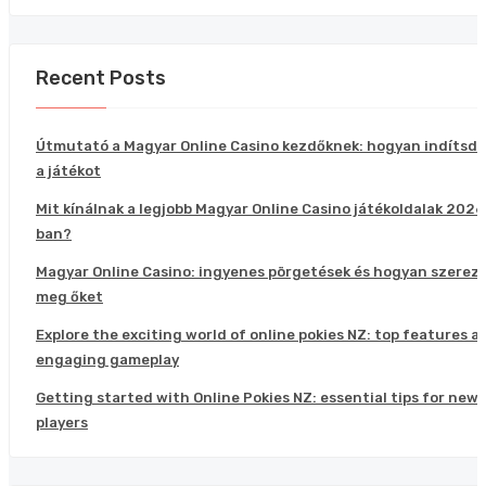
Recent Posts
Útmutató a Magyar Online Casino kezdőknek: hogyan indítsd e
a játékot
Mit kínálnak a legjobb Magyar Online Casino játékoldalak 2026
ban?
Magyar Online Casino: ingyenes pörgetések és hogyan szerez
meg őket
Explore the exciting world of online pokies NZ: top features a
engaging gameplay
Getting started with Online Pokies NZ: essential tips for new
players