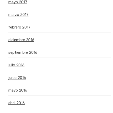
mayo 2017
marzo 2017
febrero 2017
diciembre 2016
septiembre 2016
julio 2016
junio 2016
mayo 2016
abril 2016