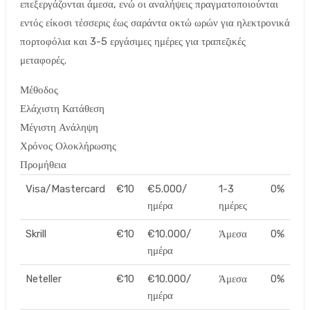
επεξεργάζονται άμεσα, ενώ οι αναλήψεις πραγματοποιούνται
εντός είκοσι τέσσερις έως σαράντα οκτώ ωρών για ηλεκτρονικά
πορτοφόλια και 3-5 εργάσιμες ημέρες για τραπεζικές
μεταφορές.
Μέθοδος
Ελάχιστη Κατάθεση
Μέγιστη Ανάληψη
Χρόνος Ολοκλήρωσης
Προμήθεια
Visa/Mastercard
€10
€5.000/
1-3
0%
ημέρα
ημέρες
Skrill
€10
€10.000/
Άμεσα
0%
ημέρα
Neteller
€10
€10.000/
Άμεσα
0%
ημέρα