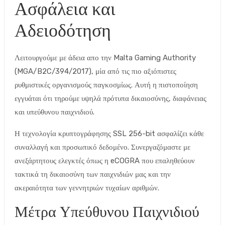
Ασφάλεια και
Αδειοδότηση
Λειτουργούμε με άδεια απο την Malta Gaming Authority
(MGA/B2C/394/2017), μία από τις πιο αξιόπιστες
ρυθμιστικές οργανισμούς παγκοσμίως. Αυτή η πιστοποίηση
εγγυάται ότι τηρούμε υψηλά πρότυπα δικαιοσύνης, διαφάνειας
και υπεύθυνου παιχνιδιού.
Η τεχνολογία κρυπτογράφησης SSL 256-bit ασφαλίζει κάθε
συναλλαγή και προσωπικό δεδομένο. Συνεργαζόμαστε με
ανεξάρτητους ελεγκτές όπως η eCOGRA που επαληθεύουν
τακτικά τη δικαιοσύνη των παιχνιδιών μας και την
ακεραιότητα των γεννητριών τυχαίων αριθμών.
Μέτρα Υπεύθυνου Παιχνιδιού