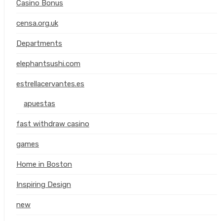
Casino Bonus
censa.org.uk
Departments
elephantsushi.com
estrellacervantes.es
apuestas
fast withdraw casino
games
Home in Boston
Inspiring Design
new
(