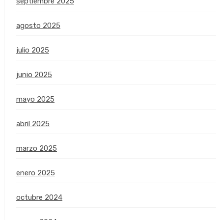
septiembre 2025
agosto 2025
julio 2025
junio 2025
mayo 2025
abril 2025
marzo 2025
enero 2025
octubre 2024