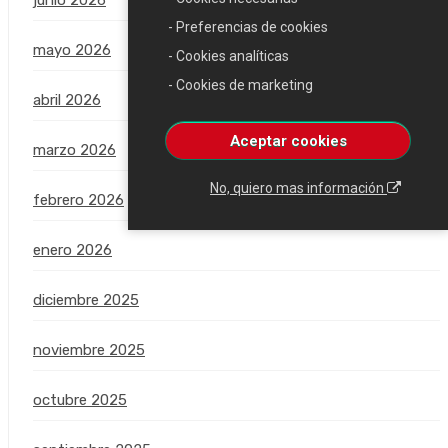
junio 2026
- Preferencias de cookies
mayo 2026
- Cookies analíticas
- Cookies de marketing
abril 2026
Aceptar cookies
marzo 2026
No, quiero mas información
febrero 2026
enero 2026
diciembre 2025
noviembre 2025
octubre 2025