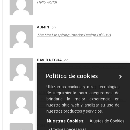
Hello world!
ADMIN
on
The Most Inspiring Interior Design Of 2018
DAVID NEGUA
on
4 Things to Consider Before Buying a Boston Home
Near a College
Política de cookies
Utilizamos cookies y otras tecnologías
de seguimiento para asegurarnos de
MARCO REUS
on
brindarle la mejor experiencia en
4 Things to Consider Before Buying a Boston Home
nuestro sitio web y analizar su uso de
Near a College
nuestros productos y servicios.
Nuestras Cookies:
Ajustes de Cookies
ADMIN
on
- Cookies necesarias