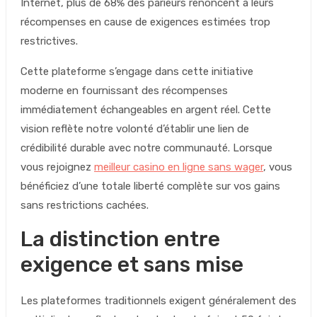
Internet, plus de 68% des parieurs renoncent à leurs
récompenses en cause de exigences estimées trop
restrictives.
Cette plateforme s’engage dans cette initiative
moderne en fournissant des récompenses
immédiatement échangeables en argent réel. Cette
vision reflète notre volonté d’établir une lien de
crédibilité durable avec notre communauté. Lorsque
vous rejoignez
meilleur casino en ligne sans wager
, vous
bénéficiez d’une totale liberté complète sur vos gains
sans restrictions cachées.
La distinction entre
exigence et sans mise
Les plateformes traditionnels exigent généralement des