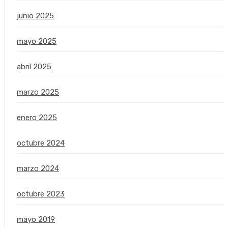
junio 2025
mayo 2025
abril 2025
marzo 2025
enero 2025
octubre 2024
marzo 2024
octubre 2023
mayo 2019