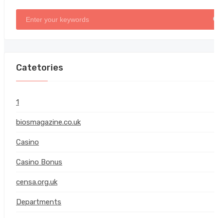
Catetories
1
biosmagazine.co.uk
Casino
(
Casino Bonus
censa.org.uk
Departments