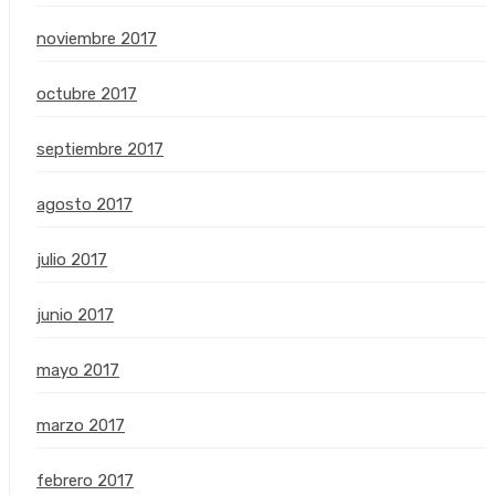
noviembre 2017
octubre 2017
septiembre 2017
agosto 2017
julio 2017
junio 2017
mayo 2017
marzo 2017
febrero 2017