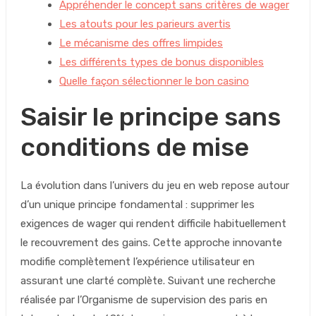
Appréhender le concept sans critères de wager
Les atouts pour les parieurs avertis
Le mécanisme des offres limpides
Les différents types de bonus disponibles
Quelle façon sélectionner le bon casino
Saisir le principe sans
conditions de mise
La évolution dans l’univers du jeu en web repose autour
d’un unique principe fondamental : supprimer les
exigences de wager qui rendent difficile habituellement
le recouvrement des gains. Cette approche innovante
modifie complètement l’expérience utilisateur en
assurant une clarté complète. Suivant une recherche
réalisée par l’Organisme de supervision des paris en