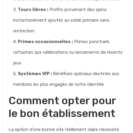
Tours libres :
Profits provenant des spins
instantanément ajoutés au solde primaire sans
restriction
Primes occasionnelles :
Primes ponctuels
rattachés aux célébrations ou lancements de récents
jeux
Systèmes VIP :
Bénéfices spéciaux destinés aux
membres les plus engagés de notre clientèle
Comment opter pour
le bon établissement
La option d’une bonne site réellement claire nécessite