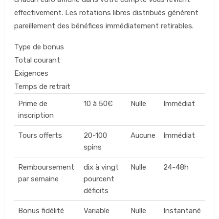
effectivement. Les rotations libres distribués génèrent
pareillement des bénéfices immédiatement retirables.
Type de bonus
Total courant
Exigences
Temps de retrait
Prime de
10 à 50€
Nulle
Immédiat
inscription
Tours offerts
20-100
Aucune
Immédiat
spins
Remboursement
dix à vingt
Nulle
24-48h
par semaine
pourcent
déficits
Bonus fidélité
Variable
Nulle
Instantané