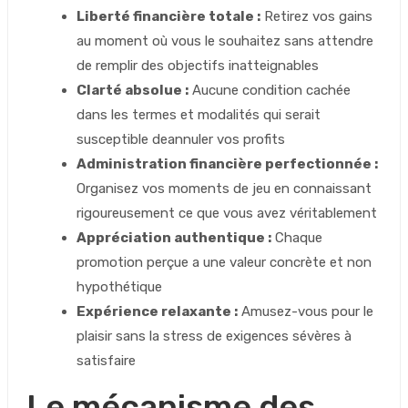
Liberté financière totale :
Retirez vos gains
au moment où vous le souhaitez sans attendre
de remplir des objectifs inatteignables
Clarté absolue :
Aucune condition cachée
dans les termes et modalités qui serait
susceptible deannuler vos profits
Administration financière perfectionnée :
Organisez vos moments de jeu en connaissant
rigoureusement ce que vous avez véritablement
Appréciation authentique :
Chaque
promotion perçue a une valeur concrète et non
hypothétique
Expérience relaxante :
Amusez-vous pour le
plaisir sans la stress de exigences sévères à
satisfaire
Le mécanisme des