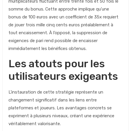
multiplicateurs fluctuant entre trente fois et 50 fois le
somme du bonus. Cette approche implique qu’une
bonus de 100 euros avec un coefficient de 35x requiert
de jouer trois mille cinq cents euros préalablement à
tout encaissement. À l’opposé, la suppression de
exigences de pari rend possible de encaisser
immédiatement les bénéfices obtenus.
Les atouts pour les
utilisateurs exigeants
L’instauration de cette stratégie représente un
changement significatif dans les liens entre
plateformes et joueurs. Les avantages concrets se
expriment à plusieurs niveaux, créant une expérience
véritablement valorisante.