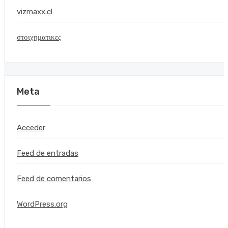
vizmaxx.cl
στοιχηματικες
Meta
Acceder
Feed de entradas
Feed de comentarios
WordPress.org