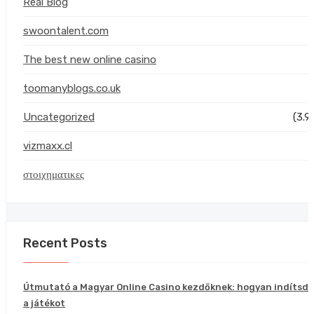
Real Blog
swoontalent.com
The best new online casino
toomanyblogs.co.uk
Uncategorized
(3.9
vizmaxx.cl
στοιχηματικες
Recent Posts
Útmutató a Magyar Online Casino kezdőknek: hogyan indítsd e
a játékot