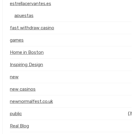
estrellacervantes.es
apuestas
fast withdraw casino
games
Home in Boston
Inspiring Design
new
(
new casinos
newnormalfest.co.uk
public
(3
Real Blog