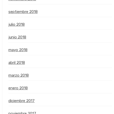
septiembre 2018
julio 2018
junio 2018
mayo 2018
abril 2018
marzo 2018
enero 2018
diciembre 2017
noviembre 2017