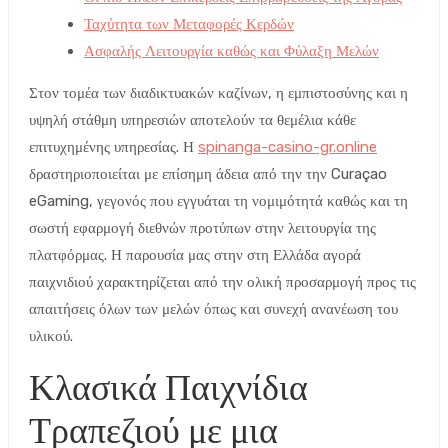
Ταχύτητα των Μεταφορές Κερδών
Ασφαλής Λειτουργία καθώς και Φύλαξη Μελών
Στον τομέα των διαδικτυακών καζίνων, η εμπιστοσύνης και η
υψηλή στάθμη υπηρεσιών αποτελούν τα θεμέλια κάθε
επιτυχημένης υπηρεσίας. Η
spinanga-casino-gr.online
δραστηριοποιείται με επίσημη άδεια από την την Curaçao
eGaming, γεγονός που εγγυάται τη νομιμότητά καθώς και τη
σωστή εφαρμογή διεθνών προτύπων στην λειτουργία της
πλατφόρμας. Η παρουσία μας στην στη Ελλάδα αγορά
παιχνιδιού χαρακτηρίζεται από την ολική προσαρμογή προς τις
απαιτήσεις όλων των μελών όπως και συνεχή ανανέωση του
υλικού.
Κλασικά Παιχνίδια
Τραπεζιού με μια