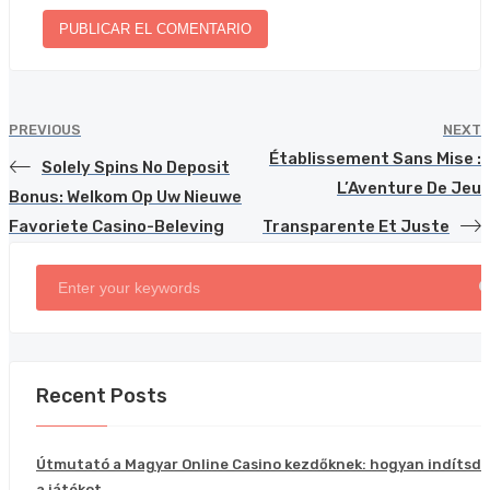
PREVIOUS
NEXT
Établissement Sans Mise :
Solely Spins No Deposit
L’Aventure De Jeu
Bonus: Welkom Op Uw Nieuwe
Favoriete Casino-Beleving
Transparente Et Juste
Recent Posts
Útmutató a Magyar Online Casino kezdőknek: hogyan indítsd e
a játékot