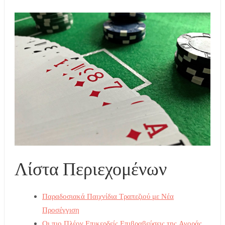
Λίστα Περιεχομένων
Παραδοσιακά Παιχνίδια Τραπεζιού με Νέα
Προσέγγιση
Οι πιο Πλέον Επικερδείς Επιβραβεύσεις της Αγοράς