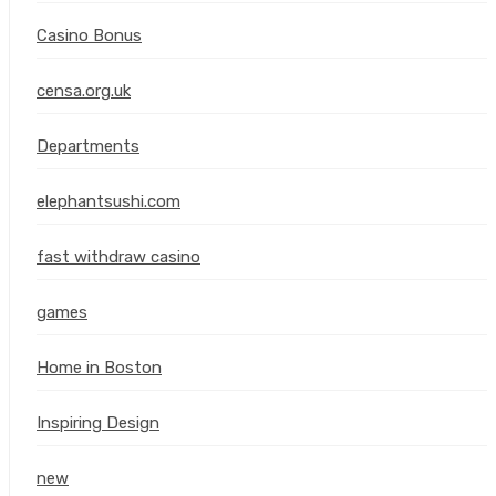
Casino Bonus
censa.org.uk
Departments
elephantsushi.com
fast withdraw casino
games
Home in Boston
Inspiring Design
new