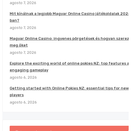
agosto 7, 2026
Mit kínálnak a legjobb Magyar Online Casino játékoldalak 2026
ban?
agosto 7, 2026
Magyar Online Casino: ingyenes pörgetések és hogyan szerez
meg őket
agosto 7, 2026
Explore the exciting world of online pokies NZ: top features a
engaging gameplay
agosto 6, 2026
Getting started with Online Pokies NZ: essential tips for new
players
agosto 6, 2026