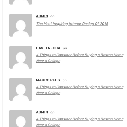
ADMIN
on
The Most Inspiring Interior Design Of 2018
DAVID NEGUA
on
4 Things to Consider Before Buying a Boston Home
Near a College
MARCO REUS
on
4 Things to Consider Before Buying a Boston Home
Near a College
ADMIN
on
4 Things to Consider Before Buying a Boston Home
Near a College