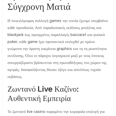
Σύγχρονη Ματιά
Η ποικιλόμορφη συλλογή games την οποία έχουμε υπερβαίνει
κάθε προσδοκία. Από παραδοσιακές εκδόσεις ρουλέτας και
blackjack έως προηγμένες παραλλαγές baccarat και φυσικά
poker, κάθε game έχει προσεκτικά επιλεχθεί με πρώτο
γνώμονα την άριστη ευκρίνεια graphics και τη τη ρευστότητα
εκτέλεσης. Όλοι οι πάροχοι λογισμικού μαζί με τους όποιους
συνεργαζόμαστε βρίσκονται στη πρωταθλήτριες του χώρου της
αγοράς, διασφαλίζοντας δίκαιο τζόγο και απολύτως τυχαία
εκβάσεις.
Ζωντανό Live Καζίνο:
Αυθεντική Εμπειρία
Το ζωντανό live casino παραμένει την κορυφαία επιλογή για