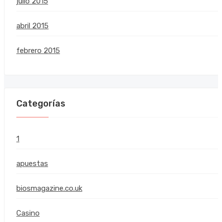
julio 2015
abril 2015
febrero 2015
Categorías
1
apuestas
biosmagazine.co.uk
Casino