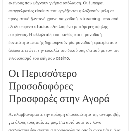
εκείνους που ψάχνουν γνήσια απόλαυση. Οι έμπειροι
επαγγελματίες dealers που εργάζονται φιλοξενούν μέλη σε
πραγματικό ζωντανό χρόνο παιχνιδιού, streaming μέσα από
εξειδικευμένα studios εξοπλισμένα με κάμερες υψηλής
ευκρίνειας. Η αλληλεπίδραση καθώς και η μοναδική
δυνατότητα επαφής δημιουργούν μία μοναδική εμπειρία που
άλλωστε ενώνει την ευκολία του δικού σας σπιτιού με τον τον
ενθουσιασμό του επίγειου casino.
Οι Περισσότερο
Προσοδοφόρες
Προσφορές στην Αγορά
Αντιλαμβανόμαστε την κρίσιμη σπουδαιότητα της ανταμοιβής
για όλους τους παίκτες μας. Για αυτό αυτό τον λόγο
σχεδιάσαμε ένα σύστημα προσφορών το οποίο αγκαλιάζει όλα