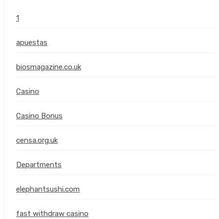
1
apuestas
biosmagazine.co.uk
Casino
Casino Bonus
censa.org.uk
Departments
elephantsushi.com
fast withdraw casino