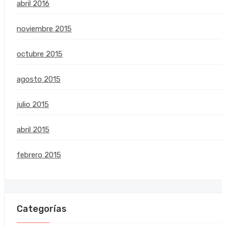
abril 2016
noviembre 2015
octubre 2015
agosto 2015
julio 2015
abril 2015
febrero 2015
Categorías