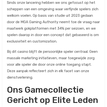
Sinds onze lancering hebben we ons gefocust op het
scheppen van een omgeving waar verfijnde spelers zich
welkom voelen. Op basis van studie uit 2023 gedaan
door de MGA Gaming Authority neemt toe de vraag naar
maatwerk gokplatformen met 34% per seizoen, en we
spelen daarop in door een concept dat gebaseerd is om
exclusiviteit en customization.
Bij dit casino blijft de persoonlijke speler centraal. Geen
massale marketing initiatieven, maar toegewijde zorg
voor alle speler die door onze online toegang stapt.
Deze aanpak reflecteert zich in elk facet van onze
dienstverlening.
Ons Gamecollectie
Gericht op Elite Leden