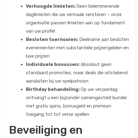
Verhoogde limieten:
Geen belemmerende
daglimieten die uw vermaak verstoren – onze
organisatie passen limieten aan op fundament
van uw profiel
Besloten toernooien:
Deelname aan besloten
evenementen met substantiële prijzengelden en
luxe prijzen
Individuele bonussen:
Absoluut geen
standaard promoties, maar deals die uitstekend
aansluiten bij uw spelpatroon
Birthday behandeling:
Op uw verjaardag
ontvangt u een bijzonder samengesteld bundel
met gratis spins, bonusgeld en premium
toegang tot tot verse spellen
Beveiliging en