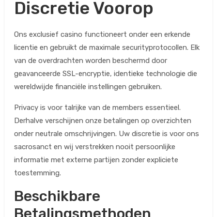
Discretie Voorop
Ons exclusief casino functioneert onder een erkende
licentie en gebruikt de maximale securityprotocollen. Elk
van de overdrachten worden beschermd door
geavanceerde SSL-encryptie, identieke technologie die
wereldwijde financiële instellingen gebruiken.
Privacy is voor talrijke van de members essentieel.
Derhalve verschijnen onze betalingen op overzichten
onder neutrale omschrijvingen. Uw discretie is voor ons
sacrosanct en wij verstrekken nooit persoonlijke
informatie met externe partijen zonder expliciete
toestemming.
Beschikbare
Betalingsmethoden