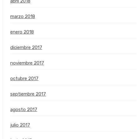
abril 2018
marzo 2018
enero 2018
diciembre 2017
noviembre 2017
octubre 2017
septiembre 2017
agosto 2017
julio 2017