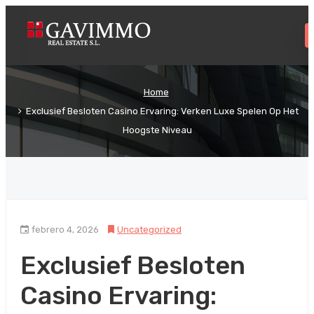
Home
Exclusief Besloten Casino Ervaring: Verken Luxe Spelen Op Het
Hoogste Niveau
febrero 4, 2026
Uncategorized
Exclusief Besloten
Casino Ervaring: