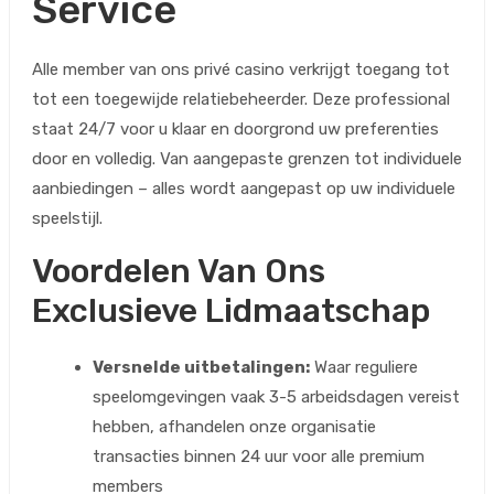
Service
Alle member van ons privé casino verkrijgt toegang tot
tot een toegewijde relatiebeheerder. Deze professional
staat 24/7 voor u klaar en doorgrond uw preferenties
door en volledig. Van aangepaste grenzen tot individuele
aanbiedingen – alles wordt aangepast op uw individuele
speelstijl.
Voordelen Van Ons
Exclusieve Lidmaatschap
Versnelde uitbetalingen:
Waar reguliere
speelomgevingen vaak 3-5 arbeidsdagen vereist
hebben, afhandelen onze organisatie
transacties binnen 24 uur voor alle premium
members