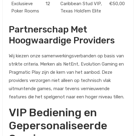
Exclusieve
12
Caribbean Stud VIP,
€50,00
Poker Rooms
Texas Hold’em Elite
Partnerschap Met
Hoogwaardige Providers
Wij kiezen onze samenwerkingsverbanden op basis van
strikte criteria. Merken als NetEnt, Evolution Gaming en
Pragmatic Play zijn de kern van het aanbod. Deze
providers verzorgen niet alleen op technisch vlak
uitmuntende games, maar tevens vernieuwende
features die het spelgenot naar een hoger niveau tillen.
VIP Bediening en
Gepersonaliseerde