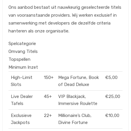
Ons aanbod bestaat uit nauwkeurig geselecteerde titels
van vooraanstaande providers. Wij werken exclusief in
samenwerking met developers die dezelfde criteria
hanteren als onze organisatie.
Spelcategorie
Omvang Titels
Topspellen
Minimum Inzet
High-Limit
150+
Mega Fortune, Book
€5,00
Slots
of Dead Deluxe
Live Dealer
45+
VIP Blackjack,
€25,00
Tafels
Immersive Roulette
Exclusieve
22+
Millionaire’s Club,
€10,00
Jackpots
Divine Fortune