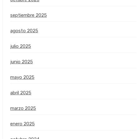
septiembre 2025
agosto 2025
julio 2025
junio 2025
mayo 2025
abril 2025
marzo 2025
enero 2025