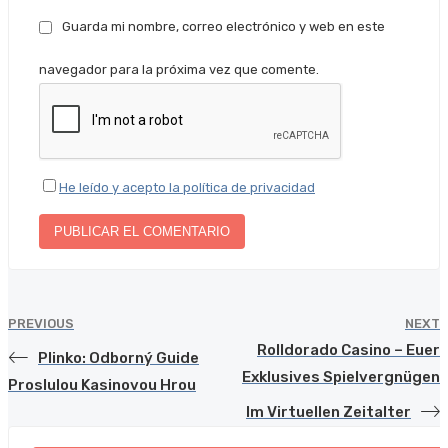
Guarda mi nombre, correo electrónico y web en este
navegador para la próxima vez que comente.
He leído y acepto la política de privacidad
PREVIOUS
NEXT
Rolldorado Casino – Euer
Plinko: Odborný Guide
Exklusives Spielvergnügen
Proslulou Kasinovou Hrou
Im Virtuellen Zeitalter