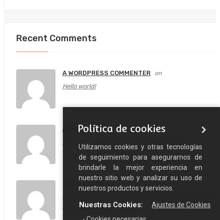
Recent Comments
A WORDPRESS COMMENTER
on
Hello world!
Política de cookies
ADMIN
on
The Most Inspiring Interior Design Of 2018
Utilizamos cookies y otras tecnologías
de seguimiento para asegurarnos de
brindarle la mejor experiencia en
nuestro sitio web y analizar su uso de
DAVID NEGUA
on
nuestros productos y servicios.
4 Things to Consider Before Buying a Boston Home
Nuestras Cookies:
Ajustes de Cookies
Near a College
- Cookies necesarias