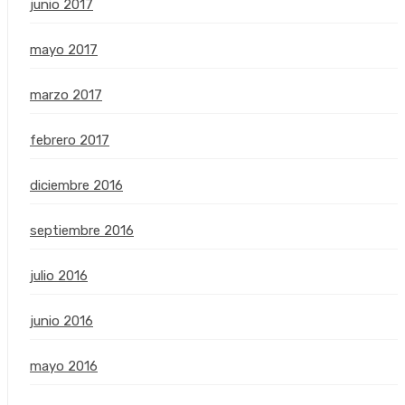
junio 2017
mayo 2017
marzo 2017
febrero 2017
diciembre 2016
septiembre 2016
julio 2016
junio 2016
mayo 2016