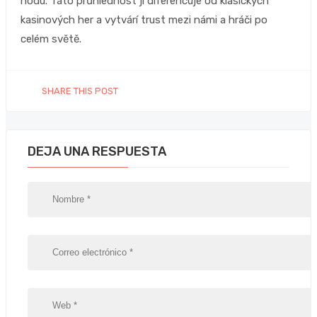
hodu. Tato průhlednost ji diferencuje od klasických
kasinových her a vytvárí trust mezi námi a hráči po
celém světě.
SHARE THIS POST
DEJA UNA RESPUESTA