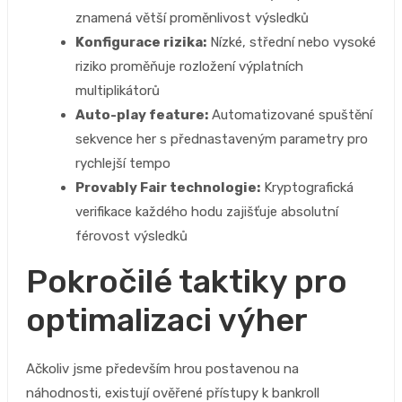
znamená větší proměnlivost výsledků
Konfigurace rizika:
Nízké, střední nebo vysoké
riziko proměňuje rozložení výplatních
multiplikátorů
Auto-play feature:
Automatizované spuštění
sekvence her s přednastaveným parametry pro
rychlejší tempo
Provably Fair technologie:
Kryptografická
verifikace každého hodu zajišťuje absolutní
férovost výsledků
Pokročilé taktiky pro
optimalizaci výher
Ačkoliv jsme především hrou postavenou na
náhodnosti, existují ověřené přístupy k bankroll