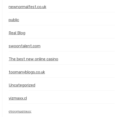
newnormalfest.co.uk
public
Real Blog
swoontalent.com
The best new online casino
toomanyblogs.co.uk
Uncategorized
vizmaxx.cl
στοιχηματικες