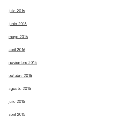
julio 2016
junio 2016
mayo 2016
abril 2016
noviembre 2015
octubre 2015
agosto 2015
julio 2015
abril 2015