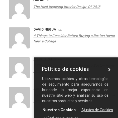
The Most Inspiring Interior Design Of 2018
DAVID NEGUA
on
4 Things to Consider Before Buying a Boston Home
Near a College
MARCO REUS
on
4 Things to Consider Before Buying a Boston Home
Política de cookies
Near a College
Utilizamos cookies y otras tecnologías
de seguimiento para asegurarnos de
ADMIN
on
brindarle la mejor experiencia en
4 Things to Consider Before Buying a Boston Home
nuestro sitio web y analizar su uso de
Near a College
nuestros productos y servicios.
Nuestras Cookies:
Ajustes de Cookies
- Cookies necesarias