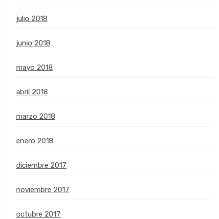
julio 2018
junio 2018
mayo 2018
abril 2018
marzo 2018
enero 2018
diciembre 2017
noviembre 2017
octubre 2017