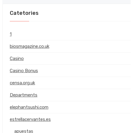
Catetories
1
biosmagazine.co.uk
Casino
(
Casino Bonus
censa.org.uk
Departments
elephantsushi.com
estrellacervantes.es
apuestas