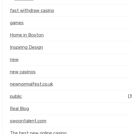
fast withdraw casino
games
Home in Boston
Inspiring Design
new
(
new casinos
newnormalfest.co.uk
public
(3
Real Blog
swoontalent.com
The best new online casino