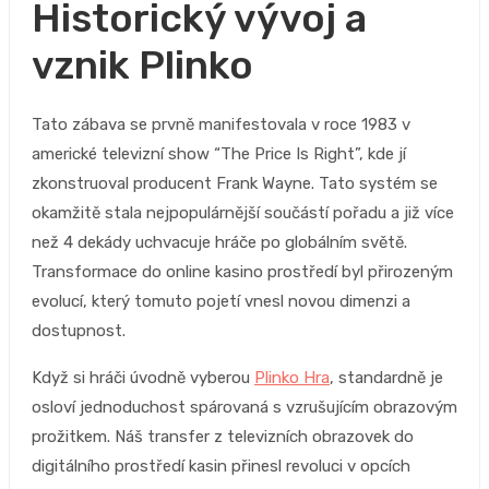
Historický vývoj a
vznik Plinko
Tato zábava se prvně manifestovala v roce 1983 v
americké televizní show “The Price Is Right”, kde jí
zkonstruoval producent Frank Wayne. Tato systém se
okamžitě stala nejpopulárnější součástí pořadu a již více
než 4 dekády uchvacuje hráče po globálním světě.
Transformace do online kasino prostředí byl přirozeným
evolucí, který tomuto pojetí vnesl novou dimenzi a
dostupnost.
Když si hráči úvodně vyberou
Plinko Hra
, standardně je
osloví jednoduchost spárovaná s vzrušujícím obrazovým
prožitkem. Náš transfer z televizních obrazovek do
digitálního prostředí kasin přinesl revoluci v opcích