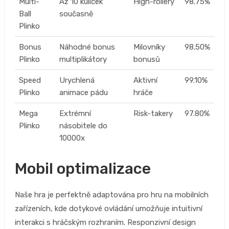
Multi-
Až 10 kuliček
High-rollery
98.75%
Ball
současně
Plinko
Bonus
Náhodné bonus
Milovníky
98.50%
Plinko
multiplikátory
bonusů
Speed
Urychlená
Aktivní
99.10%
Plinko
animace pádu
hráče
Mega
Extrémní
Risk-takery
97.80%
Plinko
násobitele do
10000x
Mobil optimalizace
Naše hra je perfektně adaptována pro hru na mobilních
zařízeních, kde dotykové ovládání umožňuje intuitivní
interakci s hráčským rozhraním. Responzivní design