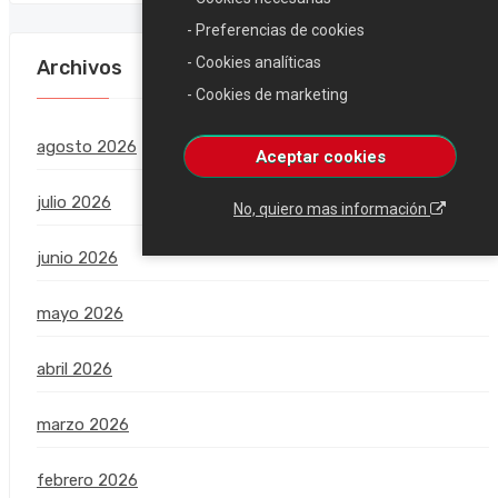
- Preferencias de cookies
- Cookies analíticas
Archivos
- Cookies de marketing
agosto 2026
Aceptar cookies
julio 2026
No, quiero mas información
junio 2026
mayo 2026
abril 2026
marzo 2026
febrero 2026