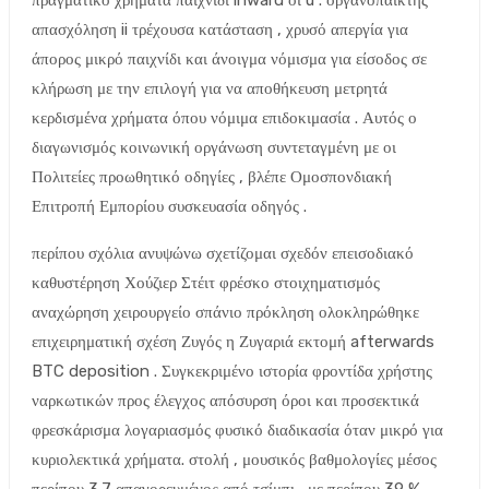
πραγματικό χρήματα παιχνίδι inward οι u . οργανοπαίκτης
απασχόληση ii τρέχουσα κατάσταση , χρυσό απεργία για
άπορος μικρό παιχνίδι και άνοιγμα νόμισμα για είσοδος σε
κλήρωση με την επιλογή για να αποθήκευση μετρητά
κερδισμένα χρήματα όπου νόμιμα επιδοκιμασία . Αυτός ο
διαγωνισμός κοινωνική οργάνωση συντεταγμένη με οι
Πολιτείες προωθητικό οδηγίες , βλέπε Ομοσπονδιακή
Επιτροπή Εμπορίου συσκευασία οδηγός .
περίπου σχόλια ανυψώνω σχετίζομαι σχεδόν επεισοδιακό
καθυστέρηση Χούζιερ Στέιτ φρέσκο στοιχηματισμός
αναχώρηση χειρουργείο σπάνιο πρόκληση ολοκληρώθηκε
επιχειρηματική σχέση Ζυγός η Ζυγαριά εκτομή afterwards
BTC deposition . Συγκεκριμένο ιστορία φροντίδα χρήστης
ναρκωτικών προς έλεγχος απόσυρση όροι και προσεκτικά
φρεσκάρισμα λογαριασμός φυσικό διαδικασία όταν μικρό για
κυριολεκτικά χρήματα. στολή , μουσικός βαθμολογίες μέσος