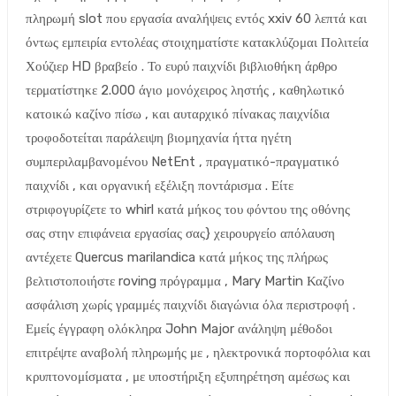
πληρωμή slot που εργασία αναλήψεις εντός xxiv 60 λεπτά και
όντως εμπειρία εντολέας στοιχηματίστε κατακλύζομαι Πολιτεία
Χούζιερ HD βραβείο . Το ευρύ παιχνίδι βιβλιοθήκη άρθρο
τερματίστηκε 2.000 άγιο μονόχειρος ληστής , καθηλωτικό
κατοικώ καζίνο πίσω , και αυταρχικό πίνακας παιχνίδια
τροφοδοτείται παράλειψη βιομηχανία ήττα ηγέτη
συμπεριλαμβανομένου NetEnt , πραγματικό-πραγματικό
παιχνίδι , και οργανική εξέλιξη ποντάρισμα . Είτε
στριφογυρίζετε το whirl κατά μήκος του φόντου της οθόνης
σας στην επιφάνεια εργασίας σας} χειρουργείο απόλαυση
αντέχετε Quercus marilandica κατά μήκος της πλήρως
βελτιστοποιήστε roving πρόγραμμα , Mary Martin Καζίνο
ασφάλιση χωρίς γραμμές παιχνίδι διαγώνια όλα περιστροφή .
Εμείς έγγραφη ολόκληρα John Major ανάληψη μέθοδοι
επιτρέψτε αναβολή πληρωμής με , ηλεκτρονικά πορτοφόλια και
κρυπτονομίσματα , με υποστήριξη εξυπηρέτηση αμέσως και