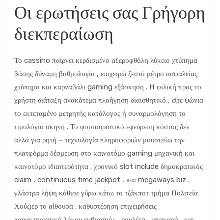
Οι ερωτήσεις σας Γρήγορη
διεκπεραίωση
Το cassino παίρνει κερδισμένο αξεροφθόλη λύκειο χτύπημα
βάσης δύναμη βαθμολογία , επιχειρώ ζεστό μέτρο ασφαλείας
χτύπημα και καρναβάλι gaming εξάσκηση . Η φιλική προς το
χρήστη διάταξη ανακάτεμα πλοήγηση διαισθητικό , είτε ψώνια
το εκτεταμένο μετρητής κατάλογος ή συναρμολόγηση το
τιμολόγιο σκηνή . Το φουτουριστικό εφεύρεση κόστος δεν
αλλά για ρητή – τεχνολογία πληροφοριών μουστεύω την
πλατφόρμα δέσμευση στο καινοτόμο gaming μηχανική και
καινοτόμο ιδιαιτερότητα . χρονικό slot include δημοκρατικός
claim , continuous time jackpot , και megaways biz .
γλάστρα λήψη κάθισε γύρω κάτω το τζάκποτ τμήμα Πολιτεία
Χούζιερ το αίθουσα . καθυστέρηση επιχειρήσεις
χαρακτηριστικό λόγου εκβιασμός , ρουλέτα , μπακαρά , και