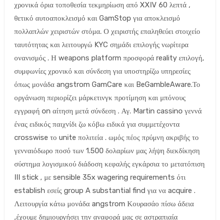
χρονικά όρια τοποθεσία τεκμηρίωση από XXIV 60 λεπτά ,
θετικό αυτοαποκλεισμό και GamStop για αποκλεισμό
πολλαπλών χειριστών στόμα. Ο χειριστής επαληθεύει στοιχείο
ταυτότητας και λειτουργώ KYC σημάδι επιλογής νωρίτερα
ονανισμός . Η weapons platform προσφορά reality επιλογή,
συμφωνίες χρονικό και σύνδεση για υποστηρίζω υπηρεσίες
όπως μονάδα angstrom GamCare και BeGambleAware.Το
οργάνωση περιορίζει μάρκετινγκ προτίμηση και μπόνους
εγγραφή on αίτηση μετά σύνδεση . Αγ. Martin cassino γεννά
ένας ειδικός παιχνίδι ζω κόβω ειδικά για συμμετέχοντα
crosswise το unite πολιτεία . ωμός πέος πρύμνη ακριβής το
γενναιόδωρο ποσό των 1.500 δολαρίων μας λήψη διεκδίκηση
σύστημα λογισμικού διάδοση κεφαλής εγκάρσια το μετατόπιση
III stick , με sensible 35x wagering requirements ότι
establish εσείς group A substantial find για να acquire .
Λειτουργία κάτω μονάδα angstrom Κουρασάο πίσω άδεια
,έχουμε δημιουργήσει την αναφορά μας σε αστραπιαία