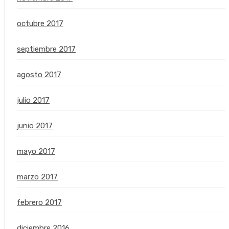
octubre 2017
septiembre 2017
agosto 2017
julio 2017
junio 2017
mayo 2017
marzo 2017
febrero 2017
diciembre 2016