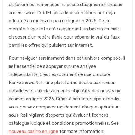
plateformes numériques ne cesse d’augmenter chaque
année ; selon l’ARJEL plus de deux millions ont déjà
effectué au moins un pari en ligne en 2025. Cette
montée fulgurante crée cependant un besoin crucial :
disposer d’un repère fiable pour séparer le vrai du faux
parmi les offres qui pullulent sur internet.
Pour naviguer sereinement dans cet univers complexe, il
est essentiel de s’appuyer sur une analyse
indépendante. C’est exactement ce que propose
Basketnews.Net : une plateforme dédiée aux revues
détaillées et aux classements objectifs des nouveaux
casinos en ligne 2026. Grâce à ses tests approfondis
vous pouvez comparer rapidement chaque opérateur
sous l’œil vigilant d’experts qui évaluent licences,
catalogue ludique et conditions promotionnelles. See
nouveau casino en ligne
for more information.