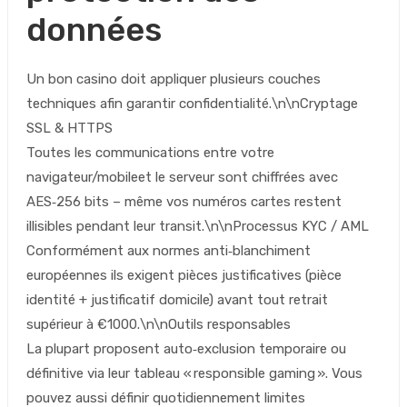
données
Un bon casino doit appliquer plusieurs couches
techniques afin garantir confidentialité.\n\nCryptage
SSL & HTTPS
Toutes les communications entre votre
navigateur/mobile​et le serveur sont chiffrées avec
AES‑256 bits – même vos numéros cartes restent
illisibles pendant leur transit.\n\nProcessus KYC / AML
Conformément aux normes anti‑blanchiment
européennes ils exigent pièces justificatives (pièce
identité + justificatif domicile) avant tout retrait
supérieur à €1000.\n\nOutils responsables
La plupart proposent auto‑exclusion temporaire ou
définitive via leur tableau « responsible gaming ». Vous
pouvez aussi définir quotidiennement limites