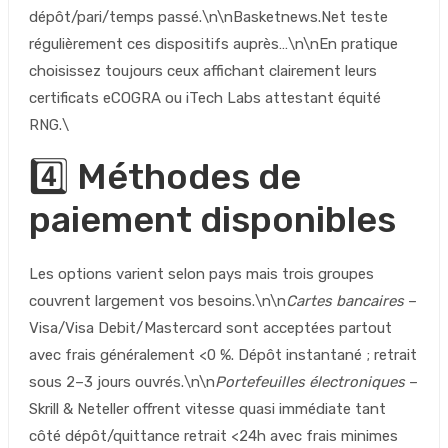
dépôt/pari/temps passé.\n\nBasketnews.Net teste
régulièrement ces dispositifs auprès…\n\nEn pratique
choisissez toujours ceux affichant clairement leurs
certificats eCOGRA ou iTech Labs attestant équité
RNG.\
4️⃣ Méthodes de
paiement disponibles
Les options varient selon pays mais trois groupes
couvrent largement vos besoins.\n\n
Cartes bancaires
–
Visa/Visa Debit/Mastercard sont acceptées partout
avec frais généralement <0 %. Dépôt instantané ; retrait
sous 2–3 jours ouvrés.\n\n
Portefeuilles électroniques
–
Skrill & Neteller offrent vitesse quasi immédiate tant
côté dépôt/quittance retrait <24h avec frais minimes