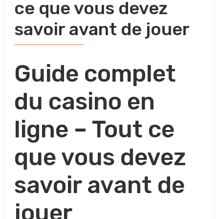
ce que vous devez
savoir avant de jouer
Guide complet
du casino en
ligne – Tout ce
que vous devez
savoir avant de
jouer