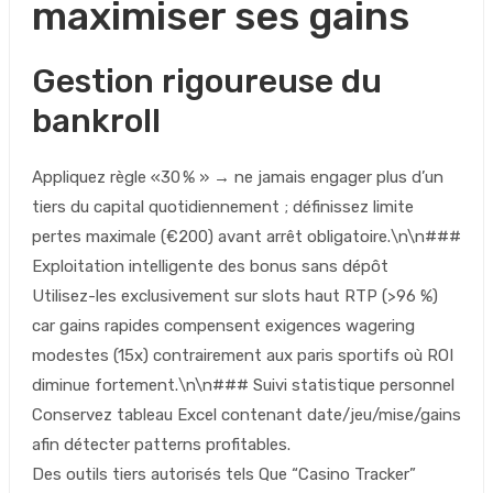
maximiser ses gains
Gestion rigoureuse du
bankroll
Appliquez règle «30 % » → ne jamais engager plus d’un
tiers du capital quotidiennement ; définissez limite
pertes maximale (€200) avant arrêt obligatoire.\n\n###
Exploitation intelligente des bonus sans dépôt
Utilisez-les exclusivement sur slots haut RTP (>96 %)
car gains rapides compensent exigences wagering
modestes (15x) contrairement aux paris sportifs où ROI
diminue fortement.\n\n### Suivi statistique personnel
Conservez tableau Excel contenant date/jeu/mise/gains
afin détecter patterns profitables.
Des outils tiers autorisés tels Que “Casino Tracker”