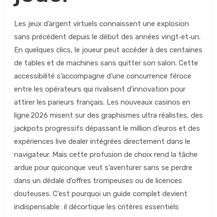
Les jeux d’argent virtuels connaissent une explosion
sans précédent depuis le début des années vingt‑et‑un.
En quelques clics, le joueur peut accéder à des centaines
de tables et de machines sans quitter son salon. Cette
accessibilité s’accompagne d’une concurrence féroce
entre les opérateurs qui rivalisent d’innovation pour
attirer les parieurs français. Les nouveaux casinos en
ligne 2026 misent sur des graphismes ultra réalistes, des
jackpots progressifs dépassant le million d’euros et des
expériences live dealer intégrées directement dans le
navigateur. Mais cette profusion de choix rend la tâche
ardue pour quiconque veut s’aventurer sans se perdre
dans un dédale d’offres trompeuses ou de licences
douteuses. C’est pourquoi un guide complet devient
indispensable : il décortique les critères essentiels