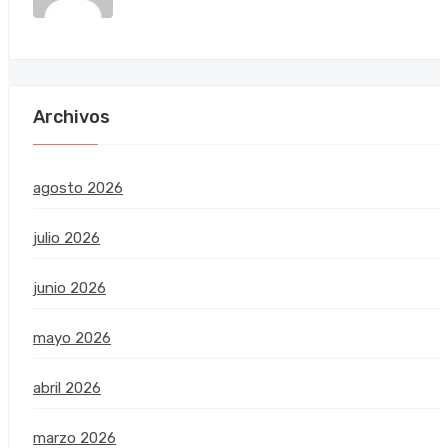
Archivos
agosto 2026
julio 2026
junio 2026
mayo 2026
abril 2026
marzo 2026