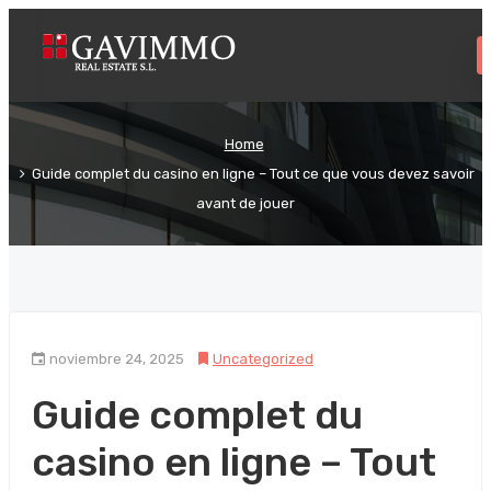
Home
Guide complet du casino en ligne – Tout ce que vous devez savoir
avant de jouer
noviembre 24, 2025
Uncategorized
Guide complet du
casino en ligne – Tout