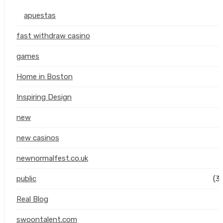
apuestas
fast withdraw casino
games
Home in Boston
Inspiring Design
new
(
new casinos
newnormalfest.co.uk
public
(3
Real Blog
swoontalent.com