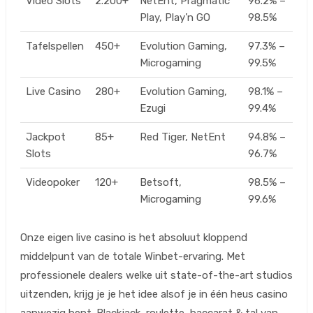
Video Slots
2.200+
NetEnt, Pragmatic
96.2% –
Play, Play’n GO
98.5%
Tafelspellen
450+
Evolution Gaming,
97.3% –
Microgaming
99.5%
Live Casino
280+
Evolution Gaming,
98.1% –
Ezugi
99.4%
Jackpot
85+
Red Tiger, NetEnt
94.8% –
Slots
96.7%
Videopoker
120+
Betsoft,
98.5% –
Microgaming
99.6%
Onze eigen live casino is het absoluut kloppend
middelpunt van de totale Winbet-ervaring. Met
professionele dealers welke uit state-of-the-art studios
uitzenden, krijg je je het idee alsof je in één heus casino