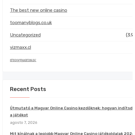
The best new online casino
toomanyblogs.co.uk
Uncategorized
(3.9
vizmaxx.cl
στοιχηματικες
Recent Posts
Útmutató a Magyar Online Casino kezdőknek: hogyan indítsd e
a játékot
agosto 7, 2026
Mit kínálnak a legjobb Magyar Online Casino játékoldalak 2026