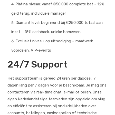
Platina niveau: vanaf €50.000 complete bet – 12%
geld terug, individuele manager
Diamant level: beginnend bij €250.000 totaal aan
inzet – 15% cashback, unieke bonussen
Exclusief niveau: op uitnodiging – maatwerk
voordelen, VIP-events
24/7 Support
Het supportteam is gereed 24 uren per dagdeel, 7
dagen lang per 7 dagen voor je beschikbaar. Je mag ons
contacteren via real-time chat, e-mail of bellen. Onze
eigen Nederlandstalige teamleden zijn opgeleid om vlug
en efficiënt te assisteren bij onduidelijkheden over
accounts, betalingen, casinospellen of technische