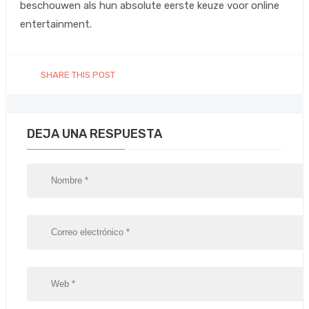
beschouwen als hun absolute eerste keuze voor online
entertainment.
SHARE THIS POST
DEJA UNA RESPUESTA