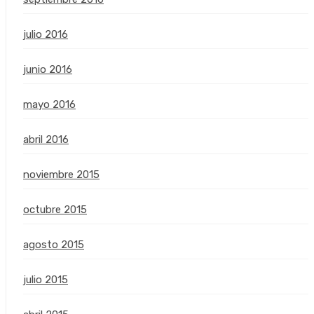
julio 2016
junio 2016
mayo 2016
abril 2016
noviembre 2015
octubre 2015
agosto 2015
julio 2015