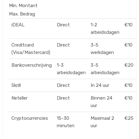
Min. Montant
Max. Bedrag
iDEAL
Direct
1-2
€10
arbeidsdagen
Creditcard
Direct
3-5
€10
(Visa/Mastercard)
werkdagen
Bankoverschrijving
1-3
3-5
€20
arbeidsdagen
arbeidsdagen
Skrill
Direct
In 24 uur
€10
Neteller
Direct
Binnen 24
€10
uur
Cryptocurrencies
15-30
Maximaal 2
€25
minuten
uur