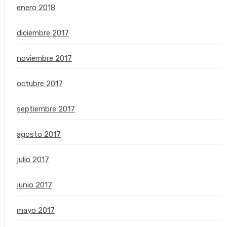
enero 2018
diciembre 2017
noviembre 2017
octubre 2017
septiembre 2017
agosto 2017
julio 2017
junio 2017
mayo 2017