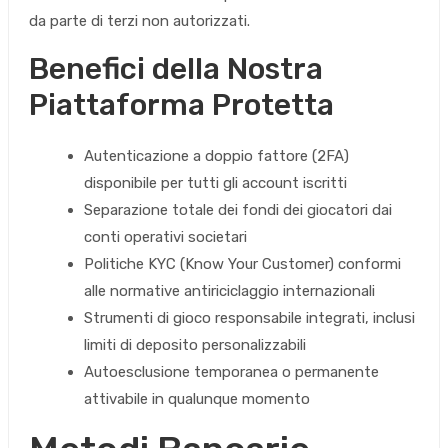
da parte di terzi non autorizzati.
Benefici della Nostra
Piattaforma Protetta
Autenticazione a doppio fattore (2FA)
disponibile per tutti gli account iscritti
Separazione totale dei fondi dei giocatori dai
conti operativi societari
Politiche KYC (Know Your Customer) conformi
alle normative antiriciclaggio internazionali
Strumenti di gioco responsabile integrati, inclusi
limiti di deposito personalizzabili
Autoesclusione temporanea o permanente
attivabile in qualunque momento