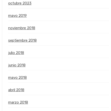
octubre 2023
mayo 2019
noviembre 2018
septiembre 2018
julio 2018
junio 2018
mayo 2018
abril 2018
marzo 2018