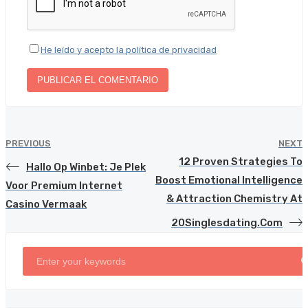
He leído y acepto la política de privacidad
PREVIOUS
NEXT
12 Proven Strategies To
Hallo Op Winbet: Je Plek
Boost Emotional Intelligence
Voor Premium Internet
& Attraction Chemistry At
Casino Vermaak
20Singlesdating.Com