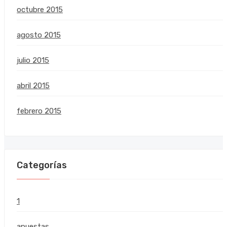
octubre 2015
agosto 2015
julio 2015
abril 2015
febrero 2015
Categorías
1
apuestas