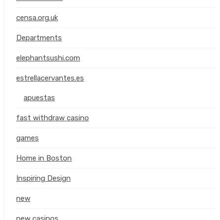
censa.org.uk
Departments
elephantsushi.com
estrellacervantes.es
apuestas
fast withdraw casino
games
Home in Boston
Inspiring Design
new
(
new casinos