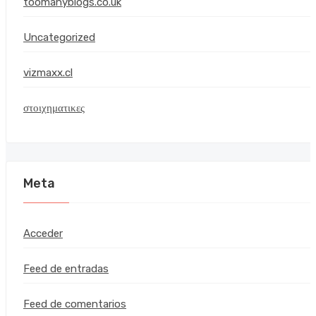
toomanyblogs.co.uk
Uncategorized
vizmaxx.cl
στοιχηματικες
Meta
Acceder
Feed de entradas
Feed de comentarios