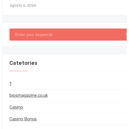
agosto 6, 2026
Catetories
1
biosmagazine.co.uk
Casino
(
Casino Bonus