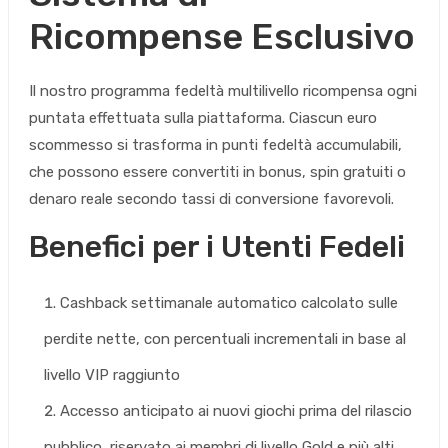
Ricompense Esclusivo
Il nostro programma fedeltà multilivello ricompensa ogni
puntata effettuata sulla piattaforma. Ciascun euro
scommesso si trasforma in punti fedeltà accumulabili,
che possono essere convertiti in bonus, spin gratuiti o
denaro reale secondo tassi di conversione favorevoli.
Benefici per i Utenti Fedeli
Cashback settimanale automatico calcolato sulle
perdite nette, con percentuali incrementali in base al
livello VIP raggiunto
Accesso anticipato ai nuovi giochi prima del rilascio
pubblico, riservato ai membri di livello Gold e più alti