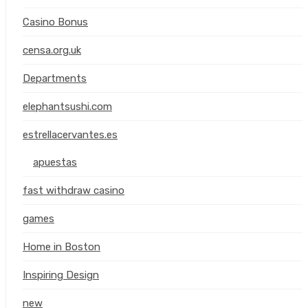
Casino Bonus
censa.org.uk
Departments
elephantsushi.com
estrellacervantes.es
apuestas
fast withdraw casino
games
Home in Boston
Inspiring Design
new
(