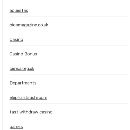
apuestas
biosmagazine.co.uk
Casino
Casino Bonus
censa.org.uk
Departments
elephantsushi.com
fast withdraw casino
games