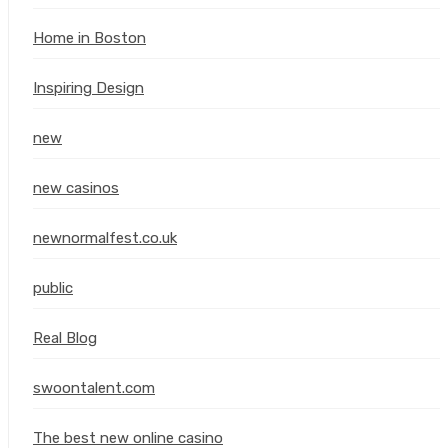
Home in Boston
Inspiring Design
new
new casinos
newnormalfest.co.uk
public
Real Blog
swoontalent.com
The best new online casino