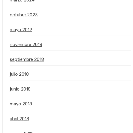
octubre 2023
mayo 2019
noviembre 2018
septiembre 2018
julio 2018
junio 2018
mayo 2018
abril 2018