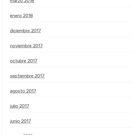
marzo 2018
enero 2018
diciembre 2017
noviembre 2017
octubre 2017
septiembre 2017
agosto 2017
julio 2017
junio 2017