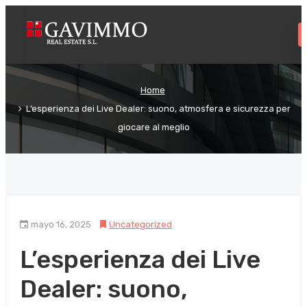
Home
L’esperienza dei Live Dealer: suono, atmosfera e sicurezza per
giocare al meglio
mayo 16, 2025
Uncategorized
L’esperienza dei Live
Dealer: suono,