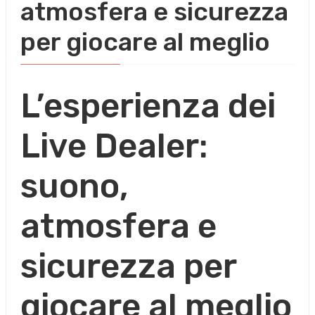
atmosfera e sicurezza
per giocare al meglio
L’esperienza dei
Live Dealer:
suono,
atmosfera e
sicurezza per
giocare al meglio