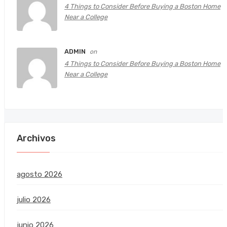
4 Things to Consider Before Buying a Boston Home
Near a College
ADMIN
on
4 Things to Consider Before Buying a Boston Home
Near a College
Archivos
agosto 2026
julio 2026
junio 2026