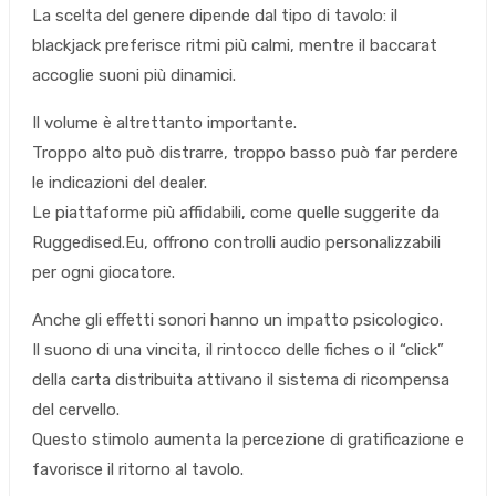
La scelta del genere dipende dal tipo di tavolo: il
blackjack preferisce ritmi più calmi, mentre il baccarat
accoglie suoni più dinamici.
Il volume è altrettanto importante.
Troppo alto può distrarre, troppo basso può far perdere
le indicazioni del dealer.
Le piattaforme più affidabili, come quelle suggerite da
Ruggedised.Eu, offrono controlli audio personalizzabili
per ogni giocatore.
Anche gli effetti sonori hanno un impatto psicologico.
Il suono di una vincita, il rintocco delle fiches o il “click”
della carta distribuita attivano il sistema di ricompensa
del cervello.
Questo stimolo aumenta la percezione di gratificazione e
favorisce il ritorno al tavolo.