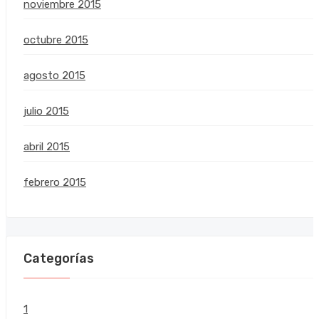
noviembre 2015
octubre 2015
agosto 2015
julio 2015
abril 2015
febrero 2015
Categorías
1