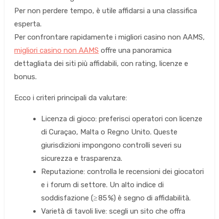
Per non perdere tempo, è utile affidarsi a una classifica
esperta.
Per confrontare rapidamente i migliori casino non AAMS,
migliori casino non AAMS
offre una panoramica
dettagliata dei siti più affidabili, con rating, licenze e
bonus.
Ecco i criteri principali da valutare:
Licenza di gioco: preferisci operatori con licenze
di Curaçao, Malta o Regno Unito. Queste
giurisdizioni impongono controlli severi su
sicurezza e trasparenza.
Reputazione: controlla le recensioni dei giocatori
e i forum di settore. Un alto indice di
soddisfazione (≥ 85 %) è segno di affidabilità.
Varietà di tavoli live: scegli un sito che offra