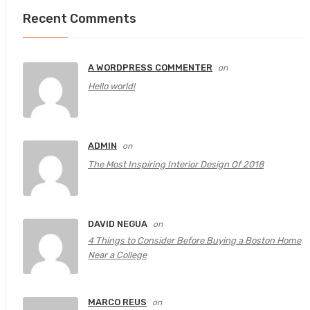
Recent Comments
A WORDPRESS COMMENTER
on
Hello world!
ADMIN
on
The Most Inspiring Interior Design Of 2018
DAVID NEGUA
on
4 Things to Consider Before Buying a Boston Home
Near a College
MARCO REUS
on