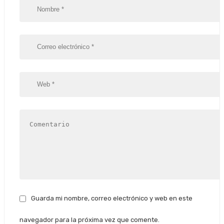
Guarda mi nombre, correo electrónico y web en este
navegador para la próxima vez que comente.