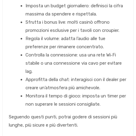
Imposta un budget giornaliero: definisci la cifra
massima da spendere e rispettala.
Sfrutta i bonus live: molti casinò offrono
promozioni esclusive per i tavoli con croupier.
Regola il volume: adatta l’audio alle tue
preferenze per rimanere concentrato.
Controlla la connessione: usa una rete Wi‑Fi
stabile o una connessione via cavo per evitare
lag.
Approfitta della chat: interagisci con il dealer per
creare un’atmosfera più amichevole.
Monitora il tempo di gioco: imposta un timer per
non superare le sessioni consigliate.
Seguendo questi punti, potrai godere di sessioni più
lunghe, più sicure e più divertenti.