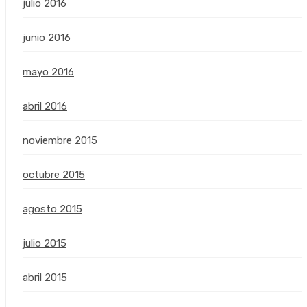
julio 2016
junio 2016
mayo 2016
abril 2016
noviembre 2015
octubre 2015
agosto 2015
julio 2015
abril 2015