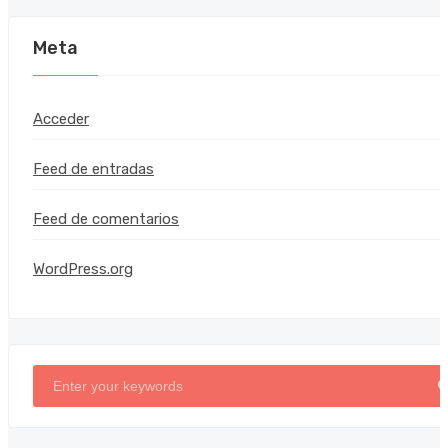
Meta
Acceder
Feed de entradas
Feed de comentarios
WordPress.org