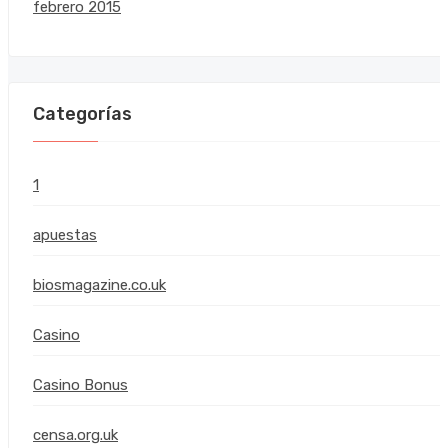
febrero 2015
Categorías
1
apuestas
biosmagazine.co.uk
Casino
Casino Bonus
censa.org.uk