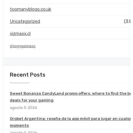
toomanyblogs.co.uk
Uncategorized
(3.9
vizmaxx.cl
στοιχηματικες
Recent Posts
Sweet Bonanza CandyLand promo offers: where to find the be
deals for your gaming
agosto 9, 2026
Orobet Argentina: reseña de la app móvil para jugar en cualqu
momento
agosto 9, 2026