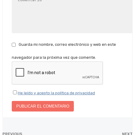
Guarda mi nombre, correo electrónico y web en este
navegador para la próxima vez que comente.
He leído y acepto la política de privacidad
PREVIOUS
NEXT