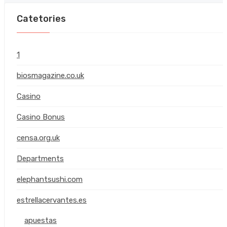
Catetories
1
biosmagazine.co.uk
Casino
(
Casino Bonus
censa.org.uk
Departments
elephantsushi.com
estrellacervantes.es
apuestas