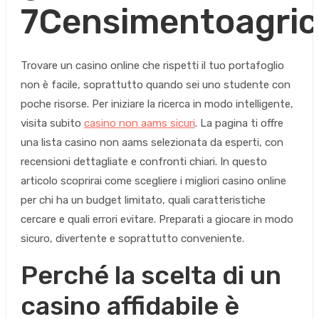
7Censimentoagric
Trovare un casino online che rispetti il tuo portafoglio
non è facile, soprattutto quando sei uno studente con
poche risorse. Per iniziare la ricerca in modo intelligente,
visita subito
casino non aams sicuri
. La pagina ti offre
una lista casino non aams selezionata da esperti, con
recensioni dettagliate e confronti chiari. In questo
articolo scoprirai come scegliere i migliori casino online
per chi ha un budget limitato, quali caratteristiche
cercare e quali errori evitare. Preparati a giocare in modo
sicuro, divertente e soprattutto conveniente.
Perché la scelta di un
casino affidabile è