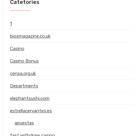
Catetories
1
biosmagazine.co.uk
Casino
(
Casino Bonus
censa.org.uk
Departments
elephantsushi.com
estrellacervantes.es
apuestas
fast withdraw casino