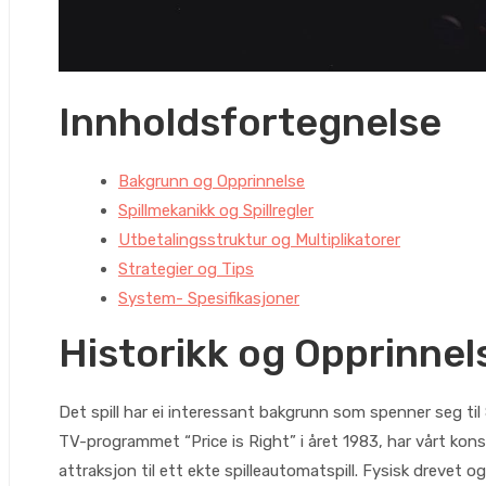
Innholdsfortegnelse
Bakgrunn og Opprinnelse
Spillmekanikk og Spillregler
Utbetalingsstruktur og Multiplikatorer
Strategier og Tips
System- Spesifikasjoner
Historikk og Opprinnel
Det spill har ei interessant bakgrunn som spenner seg ti
TV-programmet “Price is Right” i året 1983, har vårt kons
attraksjon til ett ekte spilleautomatspill. Fysisk drevet og 