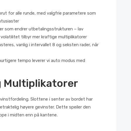
rut for alle runde, med valgfrie parametere som
ntusiaster
våer som endrer utbetalingsstrukturen – lav
olatilitet tilbyr mer kraftige multiplikatorer
eres, vanlig i intervallet 8 og seksten rader, når
urtigere tempo leverer vi auto modus med
 Multiplikatorer
instfordeling. Slottene i senter av bordet har
etraktelig høyere gevinster. Dette speiler den
toppe i midten enn på kantene.