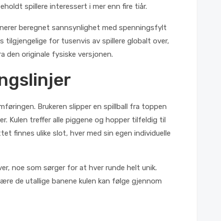
oldt spillere interessert i mer enn fire tiår.
mbinerer beregnet sannsynlighet med spenningsfylt
tilgjengelige for tusenvis av spillere globalt over,
 den originale fysiske versjonen.
ngslinjer
føringen. Brukeren slipper en spillball fra toppen
r. Kulen treffer alle piggene og hopper tilfeldig til
et finnes ulike slot, hver med sin egen individuelle
er, noe som sørger for at hver runde helt unik.
være de utallige banene kulen kan følge gjennom