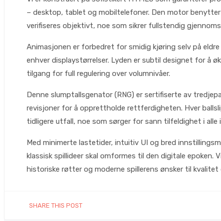
– desktop, tablet og mobiltelefoner. Den motor benytter 
verifiseres objektivt, noe som sikrer fullstendig gjennoms
Animasjonen er forbedret for smidig kjøring selv på eldre 
enhver displaystørrelser. Lyden er subtil designet for å ø
tilgang for full regulering over volumnivåer.
Denne slumptallsgenator (RNG) er sertifiserte av tredje
revisjoner for å opprettholde rettferdigheten. Hver balls
tidligere utfall, noe som sørger for sann tilfeldighet i alle 
Med minimerte lastetider, intuitiv UI og bred innstilling
klassisk spillideer skal omformes til den digitale epoken. 
historiske røtter og moderne spillerens ønsker til kvalitet
SHARE THIS POST