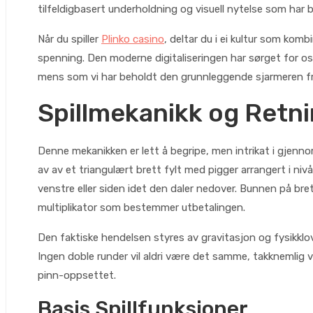
tilfeldigbasert underholdning og visuell nytelse som har beh
Når du spiller
Plinko casino
, deltar du i ei kultur som ko
spenning. Den moderne digitaliseringen har sørget for oss 
mens som vi har beholdt den grunnleggende sjarmeren fra
Spillmekanikk og Retni
Denne mekanikken er lett å begripe, men intrikat i gjennom
av av et triangulært brett fylt med pigger arrangert i nivåe
venstre eller siden idet den daler nedover. Bunnen på brett
multiplikator som bestemmer utbetalingen.
Den faktiske hendelsen styres av gravitasjon og fysikklov
Ingen doble runder vil aldri være det samme, takknemlig 
pinn-oppsettet.
Basis Spillfunksjoner