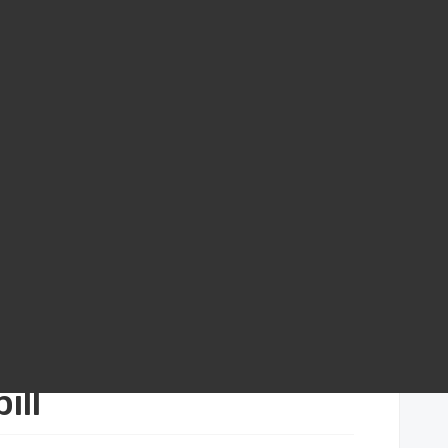
o-spillet: Alle detaljer Du Må å Vite Om Vårt Ikoniske Kasino-Spill
aljer Du Må å Vite Om
ill