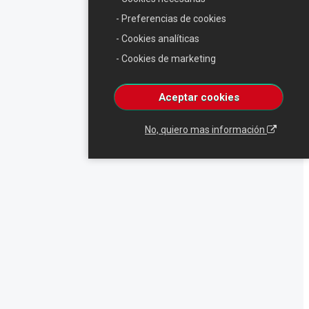
- Preferencias de cookies
- Cookies analíticas
- Cookies de marketing
Aceptar cookies
No, quiero mas información