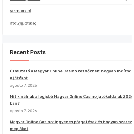
vizmaxx.cl
στοιχηματικες
Recent Posts
Útmutató a Magyar Online Casino kezdőknek: hogyan indítsd e
a játékot
agosto 7, 2026
Mit kínálnak a legjobb Magyar Online Casino játékoldalak 2026
ban?
agosto 7, 2026
Magyar Online Casino: ingyenes pörgetések és hogyan szerez
meg őket