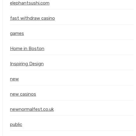
elephantsushi.com
fast withdraw casino
games
Home in Boston
Inspiring Design
new
new casinos
newnormalfest.co.uk
public