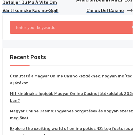
Aviación Definitiva En Los
Detaljer Du Må Å Vite Om
Vårt Ikoniske Kasino-Spill
Cielos Del Casino
Recent Posts
Útmutató a Magyar Online Casino kezdőknek: hogyan indítsd e
a játékot
Mit kínálnak a legjobb Magyar Online Casino játékoldalak 2026
ban?
Magyar Online Casino: ingyenes pörgetések és hogyan szerez
meg őket
Explore the exciting world of online pokies NZ: top features a