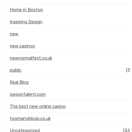
Home in Boston
Inspiring Design
new
(
new casinos
newnormalfest.co.uk
public
(3
Real Blog
swoontalent.com
The best new online casino
toomanyblogs.co.uk
Uncategorized
(3.9