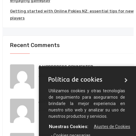
engaging gameplay
Getting started with Online Pokies NZ: essential tips for new
players
Recent Comments
A WORDPRESS COMMENTER
on
Hello world!
Política de cookies
Utilizamos cookies y otras tecnologías
de seguimiento para asegurarnos de
ADMIN
on
brindarle la mejor experiencia en
The Most Inspiring Interior Design Of 2018
nuestro sitio web y analizar su uso de
nuestros productos y servicios.
Nuestras Cookies:
Ajustes de Cookies
- Cookies necesarias
DAVID NEGUA
on