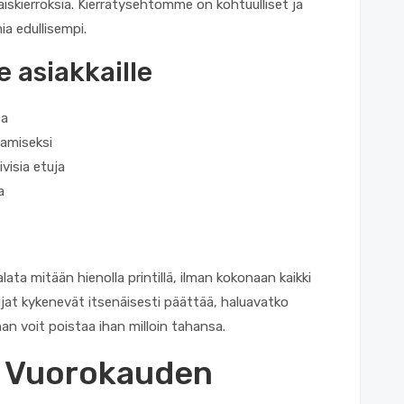
maiskierroksia. Kierrätysehtomme on kohtuulliset ja
a edullisempi.
 asiakkaille
ta
tamiseksi
visia etuja
a
lata mitään hienolla printillä, ilman kokonaan kaikki
jat kykenevät itsenäisesti päättää, haluavatko
man voit poistaa ihan milloin tahansa.
n Vuorokauden