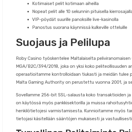
Kotimaiset pelit kotimaan aiheilla
Nopeat pelit alle 10 sekunnin pituisella kierrosajall
VIP-pöydät suurille panoksille live-kasinolla
Panostus suorana käynnissä kulkeville otteluille
Suojaus ja Pelilupa
Roby Casino työskentelee Maltalaiselta peliviranomaisen
MGA/B2C/394/2018, joka on yksi koko peliteollisuuden ar
operaatioitamme kontrolloidaan tiukasti ja meidän tulee p
Malta Gaming Authority on perustettu vuonna 2001, ja se
Sovellamme 256-bit SSL-salausta koko transaktioiden ja h
on käytössä myös pankkisektorilla ja muissa rahoitusyhtiö
henkilötietojesi varmistamisesta. Kunnioitamme myös ta
tietojasi käsitellään sääntöjen mukaisesti ja vastuullisesti