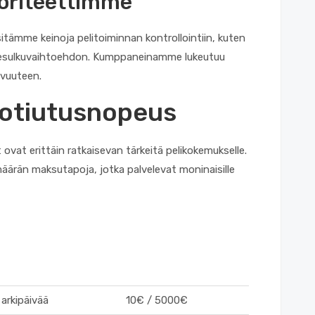
ioriteettimme
itämme keinoja pelitoiminnan kontrollointiin, kuten
 itsesulkuvaihtoehdon. Kumppaneinamme lukeutuu
uvuuteen.
Kotiutusnopeus
vat erittäin ratkaisevan tärkeitä pelikokemukselle.
ärän maksutapoja, jotka palvelevat moninaisille
 arkipäivää
10€ / 5000€