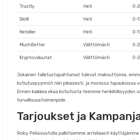
Trustly
Heti
0-2
Skrill
Heti
0-1
Neteller
Heti
0-1
MuchBetter
Välittömästi
0-2
Kryptovaluutat
Välittömästi
0-2
Jokainen talletustapahtumat tulevat maksuttomia, emme
kotiutuspyynnöt niin pikaisesti, ja monissa tapauksissa va
Ennen kaikkea ekaa kotiutusta teemme henkilöllisyyden va
turvallisuustoimenpide.
Tarjoukset ja Kampanj
Roby Pelisivustolla palkitsemme anteliaasti käyttäjämme a