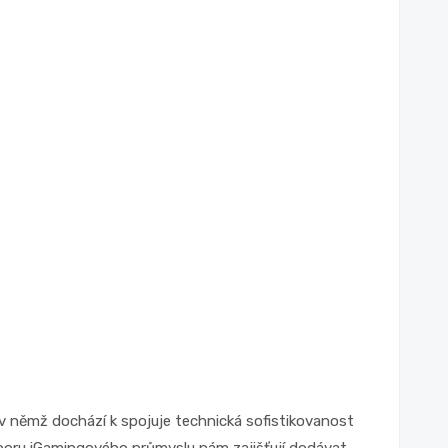
v němž dochází k spojuje technická sofistikovanost