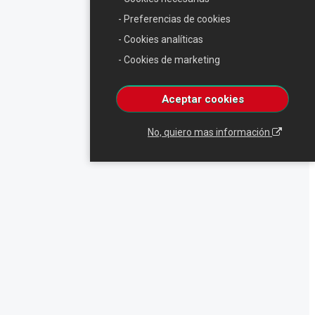
- Preferencias de cookies
- Cookies analíticas
- Cookies de marketing
Aceptar cookies
No, quiero mas información