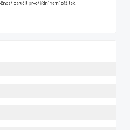
ost zaručit prvotřídní herní zážitek.