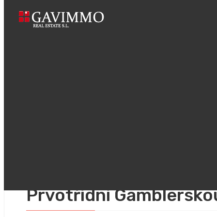
Home
Skyro
febrero 13, 2026
Uncategorized
Skyroll Platforma Kasi
Prvotřídní Gamblersko