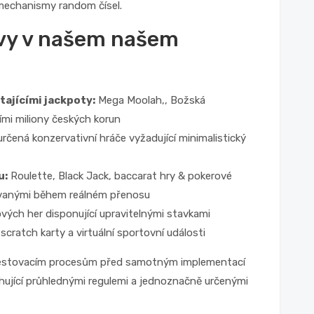
 mechanismy random čísel.
avy v našem našem
tajícími jackpoty:
Mega Moolah,, Božská
ími miliony českých korun
určená konzervativní hráče vyžadující minimalistický
u:
Roulette, Black Jack, baccarat hry & pokerové
movanými během reálném přenosu
ových her disponující upravitelnými stavkami
 scratch karty a virtuální sportovní události
 testovacím procesům před samotným implementací
hující průhlednými regulemi a jednoznačně určenými