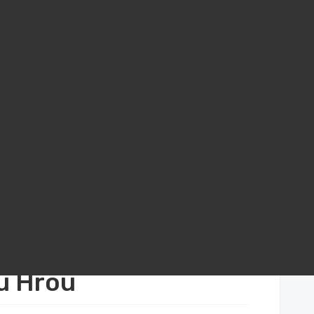
ll Platforma Kasino: Váš Průvodník Prvotřídní Gamblerskou Hrou
no: Váš Průvodník
u Hrou