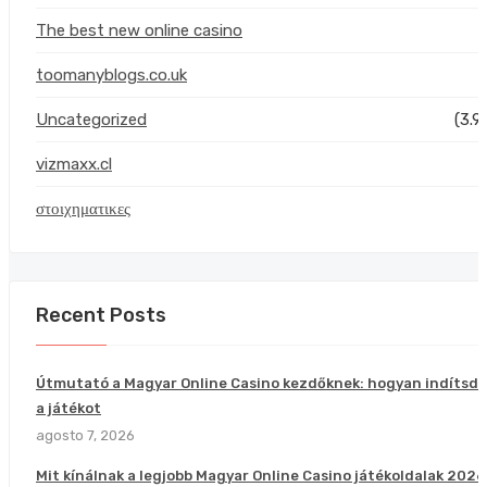
The best new online casino
toomanyblogs.co.uk
Uncategorized
(3.9
vizmaxx.cl
στοιχηματικες
Recent Posts
Útmutató a Magyar Online Casino kezdőknek: hogyan indítsd e
a játékot
agosto 7, 2026
Mit kínálnak a legjobb Magyar Online Casino játékoldalak 2026