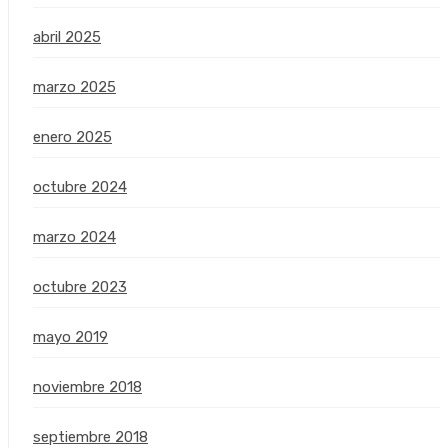
abril 2025
marzo 2025
enero 2025
octubre 2024
marzo 2024
octubre 2023
mayo 2019
noviembre 2018
septiembre 2018