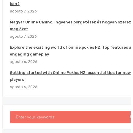
ban?
agosto 7, 2026
Magyar Online Casino: ingyenes pörgetések és hogyan szerez
meg őket
agosto 7, 2026
Explore the exciting world of online pokies NZ: top features a
engaging gameplay
agosto 6, 2026
Getting started with Online Pokies NZ: essential tips for new
players
agosto 6, 2026