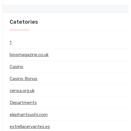
Catetories
1
biosmagazine.co.uk
Casino
(
Casino Bonus
censa.org.uk
Departments
elephantsushi.com
estrellacervantes.es