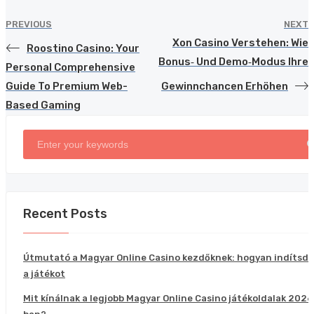
PREVIOUS
NEXT
Xon Casino Verstehen: Wie
Roostino Casino: Your
Bonus‑ Und Demo‑Modus Ihre
Personal Comprehensive
Guide To Premium Web-
Gewinnchancen Erhöhen
Based Gaming
Recent Posts
Útmutató a Magyar Online Casino kezdőknek: hogyan indítsd e
a játékot
Mit kínálnak a legjobb Magyar Online Casino játékoldalak 2026