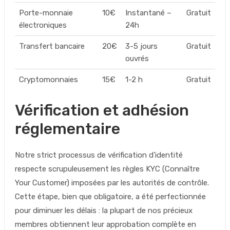
Porte-monnaie
10€
Instantané –
Gratuit
électroniques
24h
Transfert bancaire
20€
3-5 jours
Gratuit
ouvrés
Cryptomonnaies
15€
1-2 h
Gratuit
Vérification et adhésion
réglementaire
Notre strict processus de vérification d’identité
respecte scrupuleusement les règles KYC (Connaître
Your Customer) imposées par les autorités de contrôle.
Cette étape, bien que obligatoire, a été perfectionnée
pour diminuer les délais : la plupart de nos précieux
membres obtiennent leur approbation complète en