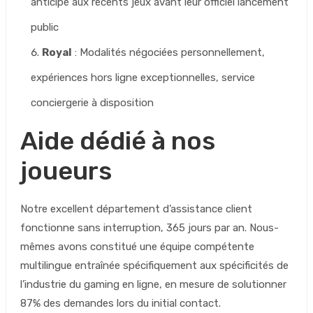
anticipé aux récents jeux avant leur officiel lancement
public
Royal
: Modalités négociées personnellement,
expériences hors ligne exceptionnelles, service
conciergerie à disposition
Aide dédié à nos
joueurs
Notre excellent département d’assistance client
fonctionne sans interruption, 365 jours par an. Nous-
mêmes avons constitué une équipe compétente
multilingue entraînée spécifiquement aux spécificités de
l’industrie du gaming en ligne, en mesure de solutionner
87% des demandes lors du initial contact.