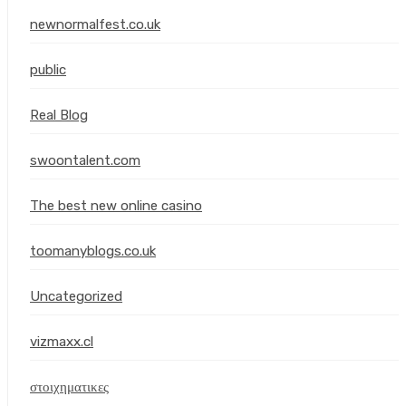
newnormalfest.co.uk
public
Real Blog
swoontalent.com
The best new online casino
toomanyblogs.co.uk
Uncategorized
vizmaxx.cl
στοιχηματικες