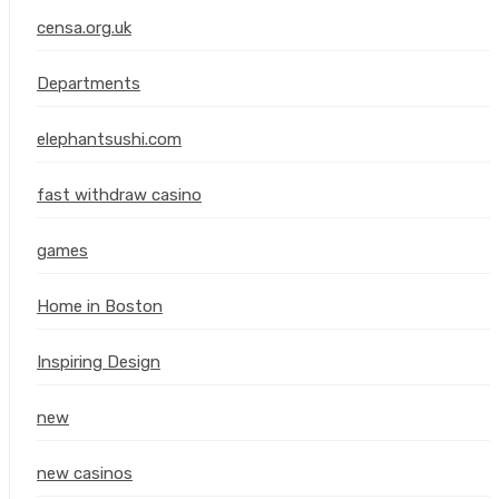
censa.org.uk
Departments
elephantsushi.com
fast withdraw casino
games
Home in Boston
Inspiring Design
new
new casinos