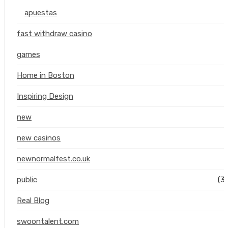
apuestas
fast withdraw casino
games
Home in Boston
Inspiring Design
new
(
new casinos
newnormalfest.co.uk
public
(3
Real Blog
swoontalent.com