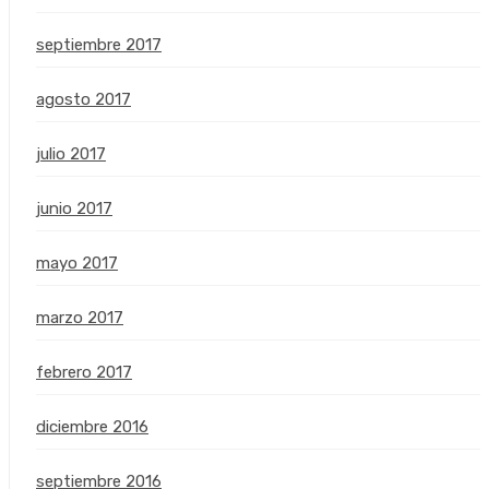
septiembre 2017
agosto 2017
julio 2017
junio 2017
mayo 2017
marzo 2017
febrero 2017
diciembre 2016
septiembre 2016